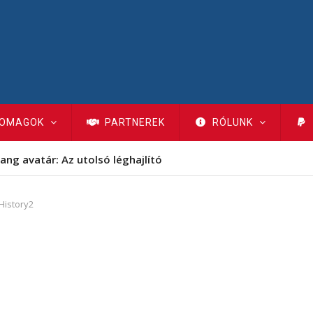
OMAGOK
PARTNEREK
RÓLUNK
ang avatár: Az utolsó léghajlító
History2