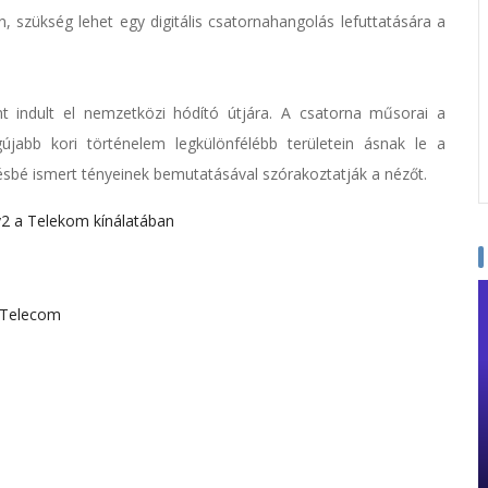
 szükség lehet egy digitális csatornahangolás lefuttatására a
 indult el nemzetközi hódító útjára. A csatorna műsorai a
jabb kori történelem legkülönfélébb területein ásnak le a
ésbé ismert tényeinek bemutatásával szórakoztatják a nézőt.
y2 a Telekom kínálatában
Telecom