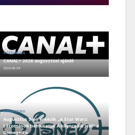
STREAMING
CANAL+ 2026 augusztusi ajánló
2026-08-04
STREAMING
Augusztus 5-én érkezik „A Star Wars:
Látomások bemutatja: A kilencedik jedi” a
Disney+-ra