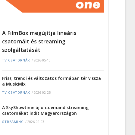
A FilmBox megújítja lineáris
csatornáit és streaming
szolgáltatását
/
2026-05-13
TV CSATORNÁK
Friss, trendi és változatos formában tér vissza
a MusicMix
/
2026-02-25
TV CSATORNÁK
A SkyShowtime új on-demand streaming
csatornákat indít Magyarországon
/
2026-02-03
STREAMING