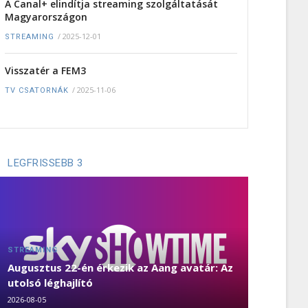
A Canal+ elindítja streaming szolgáltatását
Magyarországon
/
2025-12-01
STREAMING
Visszatér a FEM3
/
2025-11-06
TV CSATORNÁK
LEGFRISSEBB 3
STREAMING
Augusztus 22-én érkezik az Aang avatár: Az
utolsó léghajlító
2026-08-05