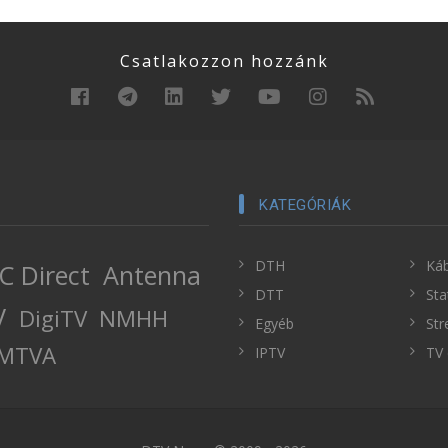
Csatlakozzon hozzánk
KATEGÓRIÁK
DTH
Káb
C Direct
Antenna
DTT
Sta
V
DigiTV
NMHH
Egyéb
Str
MTVA
IPTV
TV 