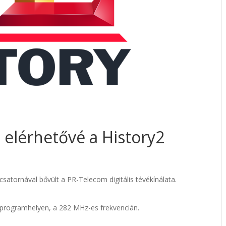
t elérhetővé a History2
csatornával bővült a PR-Telecom digitális tévékínálata.
programhelyen, a 282 MHz-es frekvencián.