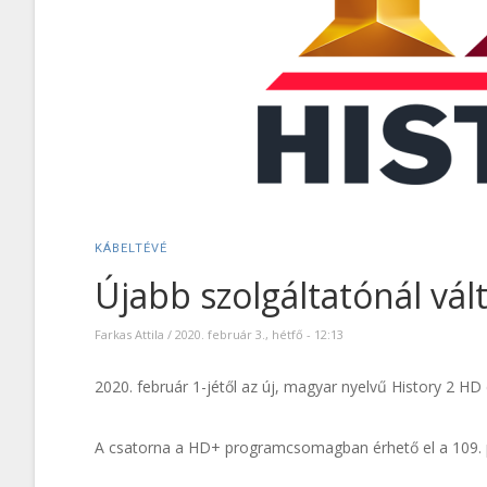
KÁBELTÉVÉ
Újabb szolgáltatónál vál
Farkas Attila
/
2020. február 3., hétfő - 12:13
2020. február 1-jétől az új, magyar nyelvű History 2 HD 
A csatorna a HD+ programcsomagban érhető el a 109. 