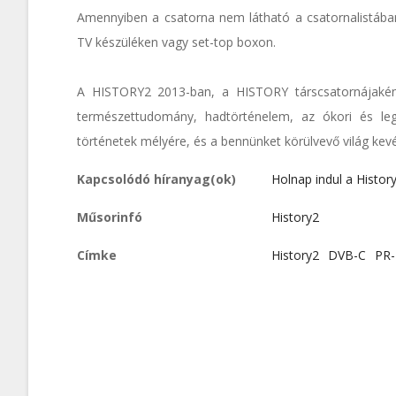
Amennyiben a csatorna nem látható a csatornalistában,
TV készüléken vagy set-top boxon.
A HISTORY2 2013-ban, a HISTORY társcsatornájaként
természettudomány, hadtörténelem, az ókori és legú
történetek mélyére, és a bennünket körülvevő világ kev
Kapcsolódó híranyag(ok)
Holnap indul a Histor
Műsorinfó
History2
Címke
History2
DVB-C
PR-