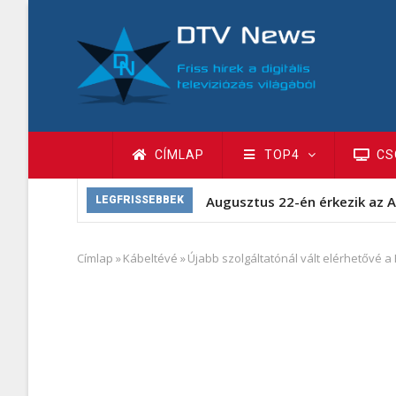
Ugrás
a
tartalomra
Fő
CÍMLAP
TOP4
CS
navigáció
Augusztus 22-én érkezik az A
LEGFRISSEBBEK
Címlap
»
Kábeltévé
»
Újabb szolgáltatónál vált elérhetővé a 
Morzsa