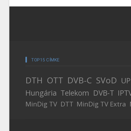
TOP15 CÍMKE
DTH
OTT
DVB-C
SVoD
UP
Hungária
Telekom
DVB-T
IPT
MinDig TV
DTT
MinDig TV Extra