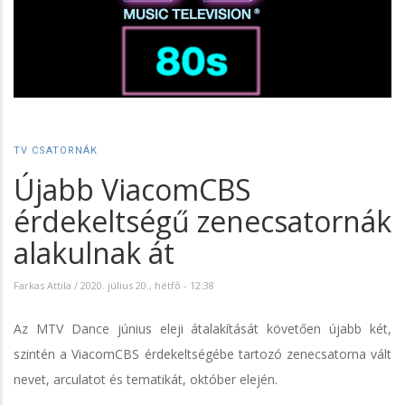
TV CSATORNÁK
Újabb ViacomCBS
érdekeltségű zenecsatornák
alakulnak át
Farkas Attila
/
2020. július 20., hétfő - 12:38
Az MTV Dance június eleji átalakítását követően újabb két,
szintén a ViacomCBS érdekeltségébe tartozó zenecsatorna vált
nevet, arculatot és tematikát, október elején.