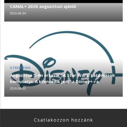
CANAL+ 2026 augusztusi ajánló
2026-08-04
STREAMING
Augusztus 5-én érkezik „A Star Wars: Látomások
bemutatja: A kilencedik jedi” a Disney+-ra
2026-08-03
Csatlakozzon hozzánk