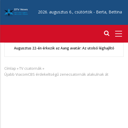
Ugrás
a
2026. augusztus 6., csütörtök -
Berta, Bettina
tartalomra
Fő
navigáció
Augusztus 22-én érkezik az Aang avatár: Az utolsó léghajlító
Címlap
»
TV csatornák
»
Morzsa
Újabb ViacomCBS érdekeltségű zenecsatornák alakulnak át