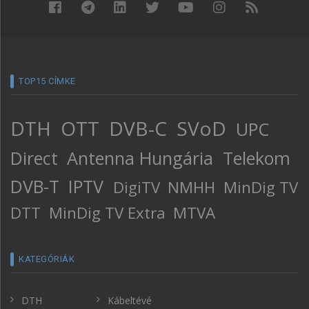
TOP15 CÍMKE
DTH
OTT
DVB-C
SVoD
UPC
Direct
Antenna Hungária
Telekom
DVB-T
IPTV
DigiTV
NMHH
MinDig TV
DTT
MinDig TV Extra
MTVA
KATEGÓRIÁK
DTH
Kábeltévé