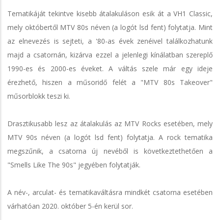
Tematikáját tekintve kisebb átalakuláson esik át a VH1 Classic,
mely októbertől MTV 80s néven (a logót lsd fent) folytatja. Mint
az elnevezés is sejteti, a '80-as évek zenéivel találkozhatunk
majd a csatornán, kizárva ezzel a jelenlegi kínálatban szereplő
1990-es és 2000-es éveket. A váltás szele már egy ideje
érezhető, hiszen a műsoridő felét a "MTV 80s Takeover"
műsorblokk teszi ki.
Drasztikusabb lesz az átalakulás az MTV Rocks esetében, mely
MTV 90s néven (a logót lsd fent) folytatja. A rock tematika
megszűnik, a csatorna új nevéből is következtethetően a
"Smells Like The 90s" jegyében folytatják.
A név-, arculat- és tematikaváltásra mindkét csatorna esetében
várhatóan 2020. október 5-én kerül sor.