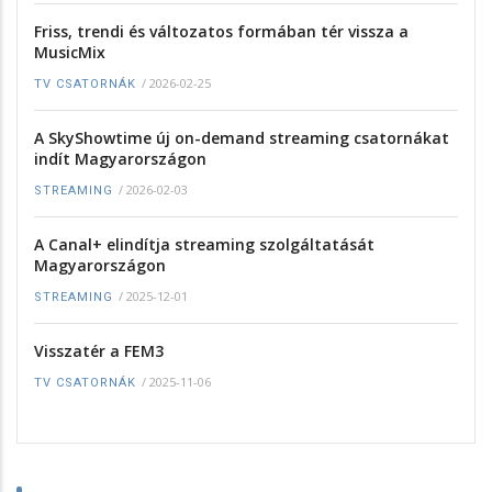
Friss, trendi és változatos formában tér vissza a
MusicMix
/
2026-02-25
TV CSATORNÁK
A SkyShowtime új on-demand streaming csatornákat
indít Magyarországon
/
2026-02-03
STREAMING
A Canal+ elindítja streaming szolgáltatását
Magyarországon
/
2025-12-01
STREAMING
Visszatér a FEM3
/
2025-11-06
TV CSATORNÁK