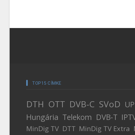
TOP15 CÍMKE
DTH
OTT
DVB-C
SVoD
UP
Hungária
Telekom
DVB-T
IPT
MinDig TV
DTT
MinDig TV Extra