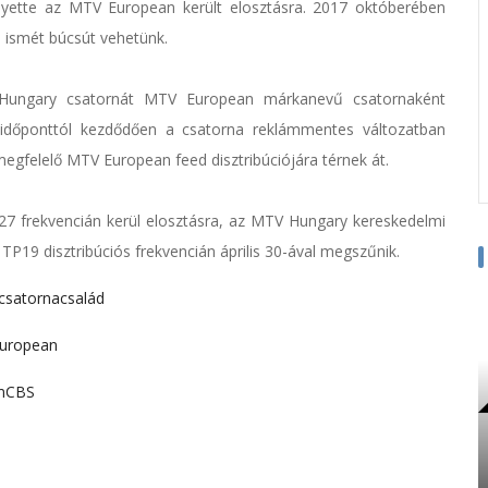
yette az MTV European került elosztásra. 2017 októberében
l ismét búcsút vehetünk.
Hungary csatornát MTV European márkanevű csatornaként
 időponttól kezdődően a csatorna reklámmentes változatban
gfelelő MTV European feed disztribúciójára térnek át.
P27 frekvencián kerül elosztásra, az MTV Hungary kereskedelmi
 TP19 disztribúciós frekvencián április 30-ával megszűnik.
 csatornacsalád
uropean
mCBS