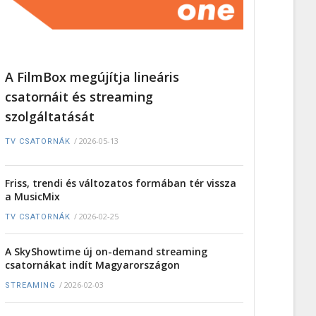
A FilmBox megújítja lineáris
csatornáit és streaming
szolgáltatását
/
2026-05-13
TV CSATORNÁK
Friss, trendi és változatos formában tér vissza
a MusicMix
/
2026-02-25
TV CSATORNÁK
A SkyShowtime új on-demand streaming
csatornákat indít Magyarországon
/
2026-02-03
STREAMING