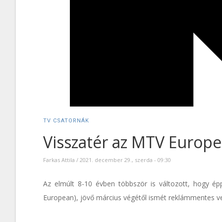
TV CSATORNÁK
Visszatér az MTV Europ
Farkas Attila
/
2021. december 29., szerda - 09:30
Az elmúlt 8-10 évben többször is változott, hogy é
European), jövő március végétől ismét reklámmentes ve