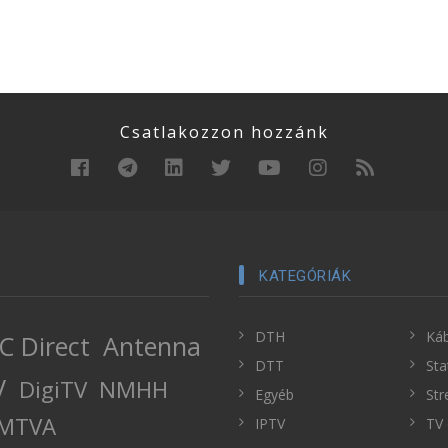
Csatlakozzon hozzánk
KATEGÓRIÁK
DTH
Káb
C Direct
Antenna
DTT
Sta
V
DigiTV
NMHH
Egyéb
Str
MTVA
IPTV
TV 