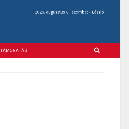
2026. augusztus 8., szombat -
László
TÁMOGATÁS