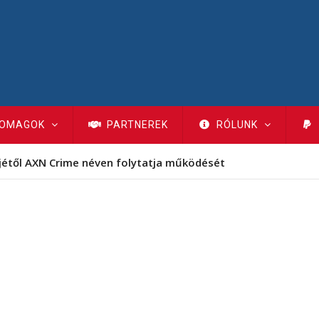
OMAGOK
PARTNEREK
RÓLUNK
jétől AXN Crime néven folytatja működését