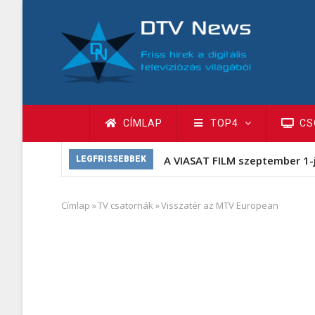
Ugrás
a
tartalomra
Fő
CÍMLAP
TOP4
CS
navigáció
A VIASAT FILM szeptember 1-
LEGFRISSEBBEK
Címlap
»
TV csatornák
»
Visszatér az MTV European
Morzsa