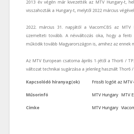
2013 év végén már kivezették az MTV Hungary-t, hel
visszahozták a Hungary-t, melytől 2022 március végéve
2022. március 31. napjától a ViacomCBS az MTV 
üzemelteti tovább. A névváltozás oka, hogy a fenti
működik tovább Magyarországon is, amihez az ennek me
Az MTV European csatorna április 1-jétől a Thor6 / T
változat technikai sugárzása a jelenleg használt Thor6 /
Kapcsolódó híranyag(ok)
Frissíti logóit az MTV
Műsorinfó
MTV Hungary
MTV E
Címke
MTV Hungary
Viaco