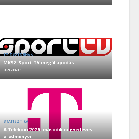
TV CSATORNÁK
MKSZ-Sport TV megállapodás
2026-08-07
STATISZTIKA
A Telekom 2026. második negyedéves
eredményei