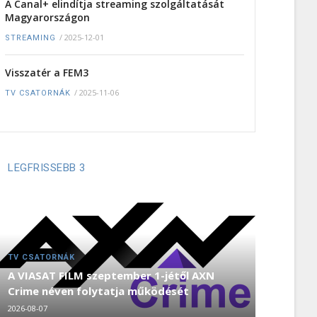
A Canal+ elindítja streaming szolgáltatását
Magyarországon
/
2025-12-01
STREAMING
Visszatér a FEM3
/
2025-11-06
TV CSATORNÁK
LEGFRISSEBB 3
TV CSATORNÁK
A VIASAT FILM szeptember 1-jétől AXN
Crime néven folytatja működését
2026-08-07