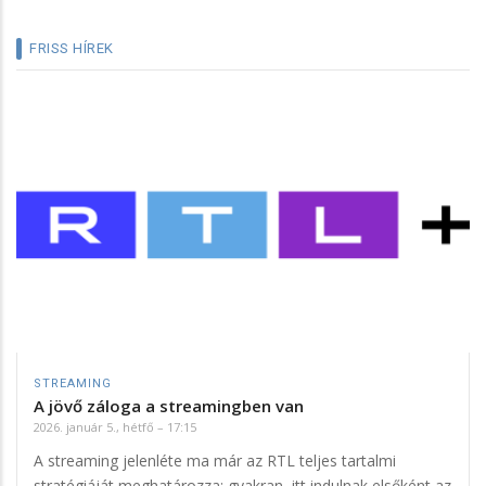
FRISS HÍREK
STREAMING
A jövő záloga a streamingben van
2026. január 5., hétfő – 17:15
A streaming jelenléte ma már az RTL teljes tartalmi
stratégiáját meghatározza: gyakran itt indulnak elsőként az