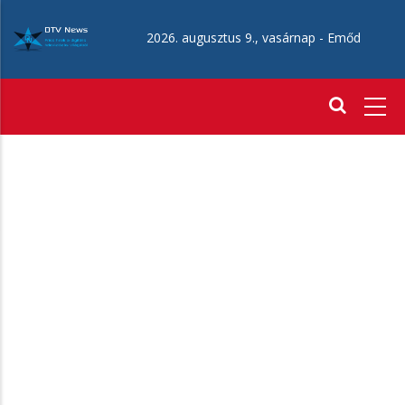
Ugrás
a
2026. augusztus 9., vasárnap -
Emőd
tartalomra
Fő
navigáció