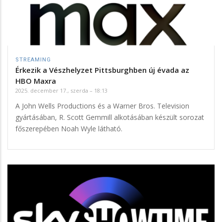
STREAMING
Érkezik a Vészhelyzet Pittsburghben új évada az
HBO Maxra
2025. december 17., szerda – 18:13
A John Wells Productions és a Warner Bros. Television
gyártásában, R. Scott Gemmill alkotásában készült sorozat
főszerepében Noah Wyle látható.