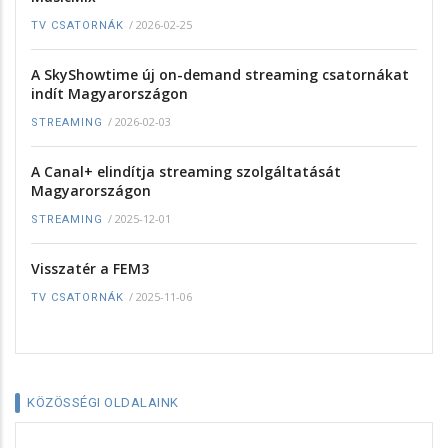
/
2026-02-25
TV CSATORNÁK
A SkyShowtime új on-demand streaming csatornákat
indít Magyarországon
/
2026-02-03
STREAMING
A Canal+ elindítja streaming szolgáltatását
Magyarországon
/
2025-12-01
STREAMING
Visszatér a FEM3
/
2025-11-06
TV CSATORNÁK
KÖZÖSSÉGI OLDALAINK