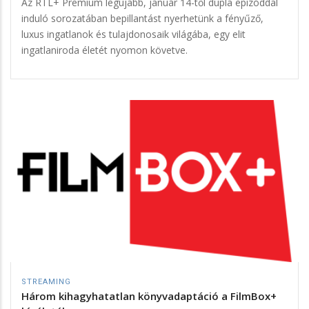
Az RTL+ Premium legújabb, január 14-től dupla epizóddal
induló sorozatában bepillantást nyerhetünk a fényűző,
luxus ingatlanok és tulajdonosaik világába, egy elit
ingatlaniroda életét nyomon követve.
STREAMING
Három kihagyhatatlan könyvadaptáció a FilmBox+