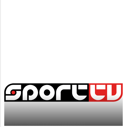
TV CSATORNÁK
MKSZ-Sport TV megállapodás