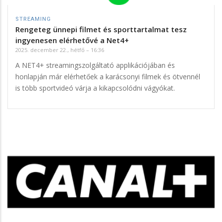
STREAMING
Rengeteg ünnepi filmet és sporttartalmat tesz
ingyenesen elérhetővé a Net4+
2025. december 22., hétfő – 16:36
A NET4+ streamingszolgáltató applikációjában és
honlapján már elérhetőek a karácsonyi filmek és ötvennél
is több sportvideó várja a kikapcsolódni vágyókat.