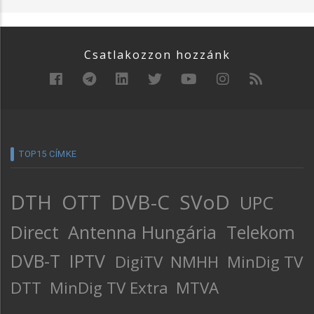
Csatlakozzon hozzánk
TOP15 CÍMKE
DTH
OTT
DVB-C
SVoD
UPC
Direct
Antenna Hungária
Telekom
DVB-T
IPTV
DigiTV
NMHH
MinDig TV
DTT
MinDig TV Extra
MTVA