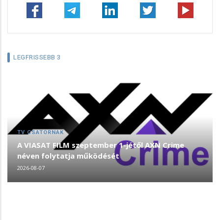
LEGFRISSEBB 3
TV CSATORNÁK
A VIASAT FILM szeptember 1-jétől AXN Crime
néven folytatja működését
2026-08-07