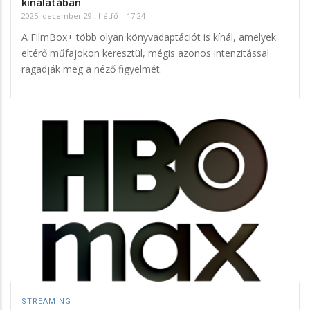
kínálatában
2025. december 29., hétfő – 17:24
A FilmBox+ több olyan könyvadaptációt is kínál, amelyek
eltérő műfajokon keresztül, mégis azonos intenzitással
ragadják meg a néző figyelmét.
STREAMING