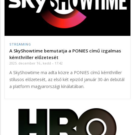
STREAMING
A SkyShowtime bemutatja a PONIES című izgalmas
kémthriller előzetesét
2025. december 16., kedd – 17:42
A SkyShowtime ma adta közre a PONIES című kémthriller
stílusos előzetesét, az első két epizód január 30-án debütál
a platform magyarországi kínálatában.