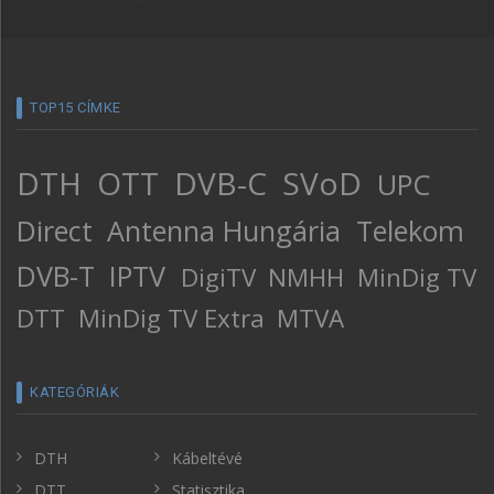
TOP15 CÍMKE
DTH
OTT
DVB-C
SVoD
UPC
Direct
Antenna Hungária
Telekom
DVB-T
IPTV
DigiTV
NMHH
MinDig TV
DTT
MinDig TV Extra
MTVA
KATEGÓRIÁK
DTH
Kábeltévé
DTT
Statisztika