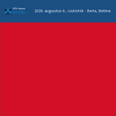
Ugrás
a
2026. augusztus 6., csütörtök -
Berta, Bettina
tartalomra