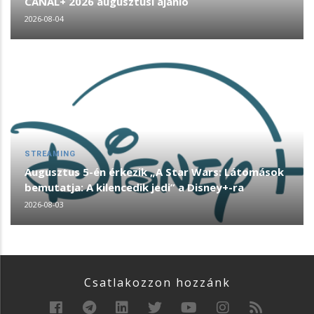
CANAL+ 2026 augusztusi ajánló
2026-08-04
STREAMING
Augusztus 5-én érkezik „A Star Wars: Látomások
bemutatja: A kilencedik jedi” a Disney+-ra
2026-08-03
Csatlakozzon hozzánk