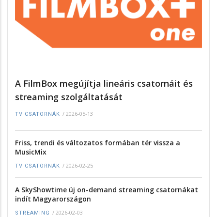
A FilmBox megújítja lineáris csatornáit és
streaming szolgáltatását
/
2026-05-13
TV CSATORNÁK
Friss, trendi és változatos formában tér vissza a
MusicMix
/
2026-02-25
TV CSATORNÁK
A SkyShowtime új on-demand streaming csatornákat
indít Magyarországon
/
2026-02-03
STREAMING