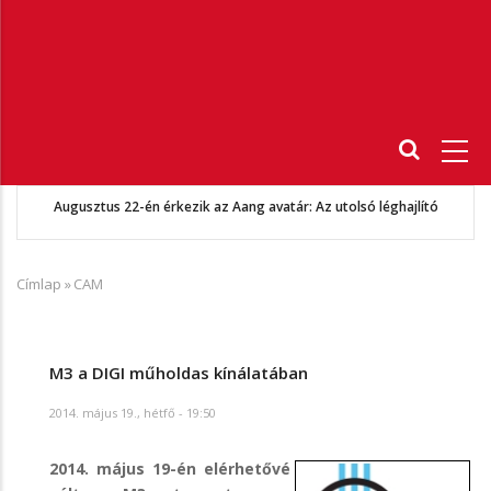
Fő
navigáció
Augusztus 22-én érkezik az Aang avatár: Az utolsó léghajlító
Címlap
»
CAM
Morzsa
M3 a DIGI műholdas kínálatában
2014. május 19., hétfő - 19:50
2014. május 19-én elérhetővé