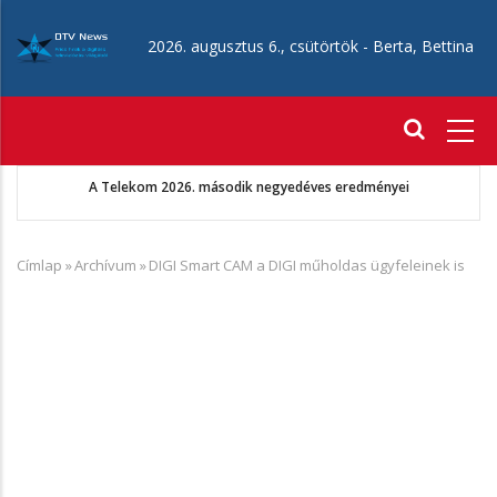
Ugrás
a
2026. augusztus 6., csütörtök -
Berta, Bettina
tartalomra
Fő
navigáció
A Telekom 2026. második negyedéves eredményei
Címlap
»
Archívum
»
DIGI Smart CAM a DIGI műholdas ügyfeleinek is
Morzsa