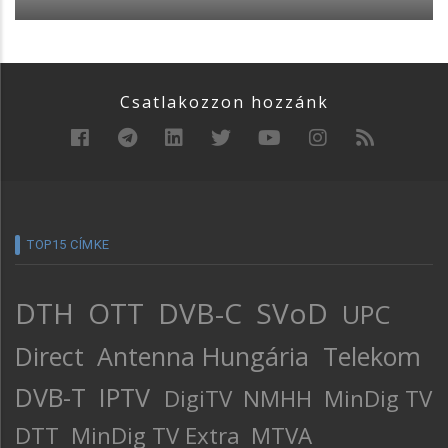
Csatlakozzon hozzánk
TOP15 CÍMKE
DTH
OTT
DVB-C
SVoD
UPC
Direct
Antenna Hungária
Telekom
DVB-T
IPTV
DigiTV
NMHH
MinDig TV
DTT
MinDig TV Extra
MTVA