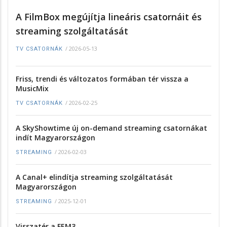
A FilmBox megújítja lineáris csatornáit és
streaming szolgáltatását
/
2026-05-13
TV CSATORNÁK
Friss, trendi és változatos formában tér vissza a
MusicMix
/
2026-02-25
TV CSATORNÁK
A SkyShowtime új on-demand streaming csatornákat
indít Magyarországon
/
2026-02-03
STREAMING
A Canal+ elindítja streaming szolgáltatását
Magyarországon
/
2025-12-01
STREAMING
Visszatér a FEM3