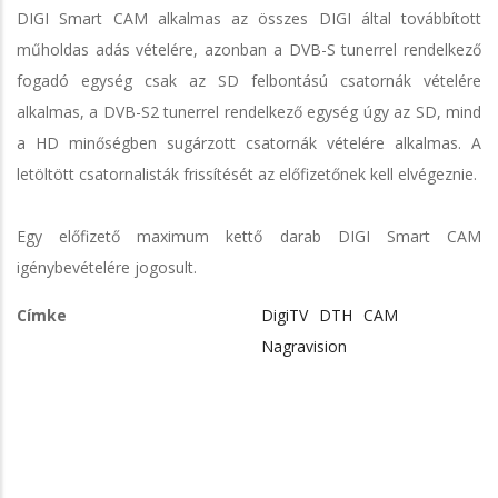
DIGI Smart CAM alkalmas az összes DIGI által továbbított
műholdas adás vételére, azonban a DVB-S tunerrel rendelkező
fogadó egység csak az SD felbontású csatornák vételére
alkalmas, a DVB-S2 tunerrel rendelkező egység úgy az SD, mind
a HD minőségben sugárzott csatornák vételére alkalmas. A
letöltött csatornalisták frissítését az előfizetőnek kell elvégeznie.
Egy előfizető maximum kettő darab DIGI Smart CAM
igénybevételére jogosult.
Címke
DigiTV
DTH
CAM
Nagravision