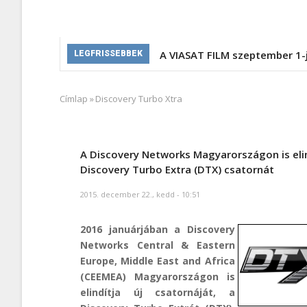
A VIASAT FILM szeptember 1-
LEGFRISSEBBEK
Címlap
»
Discovery Turbo Xtra
Morzsa
A Discovery Networks Magyarországon is elin
Discovery Turbo Extra (DTX) csatornát
2015. december 22., kedd - 10:51
2016 januárjában a Discovery
Networks Central & Eastern
Europe, Middle East and Africa
(CEEMEA) Magyarországon is
elindítja új csatornáját, a