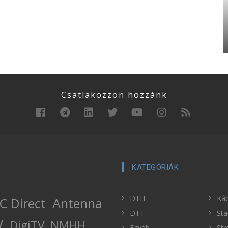
Csatlakozzon hozzánk
KATEGÓRIÁK
DTH
Káb
C Direct
Antenna
DTT
Sta
V
DigiTV
NMHH
Egyéb
Str