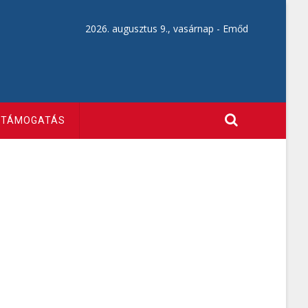
2026. augusztus 9., vasárnap -
Emőd
TÁMOGATÁS