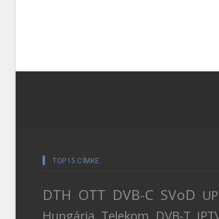
TOP15 CÍMKE
DTH
OTT
DVB-C
SVoD
UP
Hungária
Telekom
DVB-T
IPT