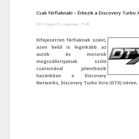
Csak férfiaknak! – Érkezik a Discovery Turbo 
2015. május 31., vasárnap - 11:49
Kifejezetten férfiaknak szánt,
azon belül is leginkább az
autók és motorok
megszállottjainak szóló
csatornával jelentkezik
hazánkban a Discovery
Networks, Discovery Turbo Xtra (DTX) néven.