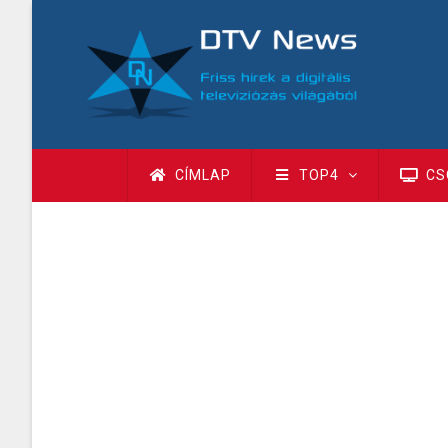
Ugrás
a
tartalomra
Fő
CÍMLAP
TOP4
CS
navigáció