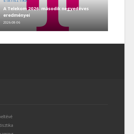
STATISZTIKA
A Telekom 2026. második negyedéves
eredményei
2026-08-06
eltévé
tisztika
eaming