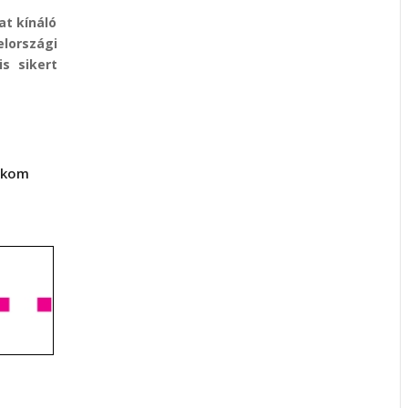
t kínáló
országi
s sikert
lekom