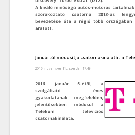
Discovery Turbo Extrát (DTX).
A kiváló minőségű autós-motoros tartalmaka
szórakoztató csatorna 2013-as lengyel
bevezetése óta a régió több országában i
aratott.
Januártól módosítja csatornakínálatát a Te
2015. november 11., szerda - 17:49
2016. január 5-étől, a
szolgáltató éves
gyakorlatának megfelelően,
jelentősebben módosul a
Telekom televíziós
csatornakínálata.