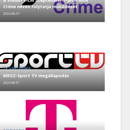
A VIASAT FILM szeptember 1-jétől AXN
Crime néven folytatja működését
2026-08-07
TV CSATORNÁK
MKSZ-Sport TV megállapodás
2026-08-07