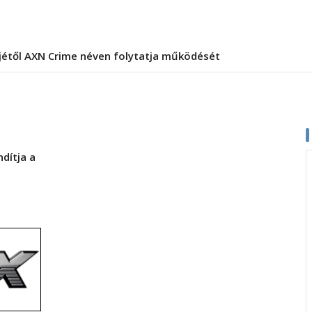
jétől AXN Crime néven folytatja működését
dítja a