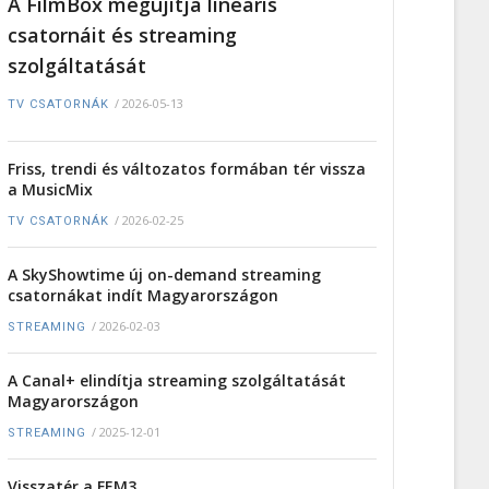
A FilmBox megújítja lineáris
csatornáit és streaming
szolgáltatását
/
2026-05-13
TV CSATORNÁK
Friss, trendi és változatos formában tér vissza
a MusicMix
/
2026-02-25
TV CSATORNÁK
A SkyShowtime új on-demand streaming
csatornákat indít Magyarországon
/
2026-02-03
STREAMING
A Canal+ elindítja streaming szolgáltatását
Magyarországon
/
2025-12-01
STREAMING
Visszatér a FEM3