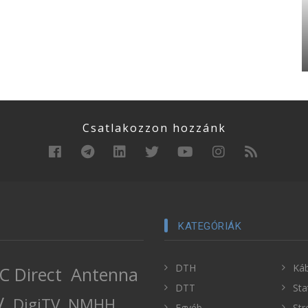
Csatlakozzon hozzánk
KATEGÓRIÁK
DTH
Káb
C Direct
Antenna
DTT
Sta
V
DigiTV
NMHH
Egyéb
Str