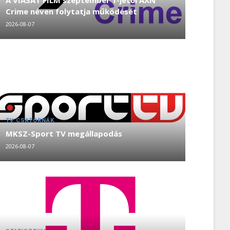
A VIASAT FILM szeptember 1-jétől AXN
Crime néven folytatja működését
2026-08-07
TV CSATORNÁK
MKSZ-Sport TV megállapodás
2026-08-07