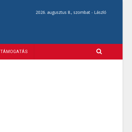
2026. augusztus 8., szombat -
László
TÁMOGATÁS