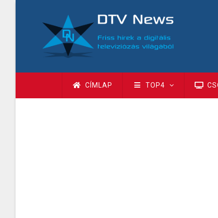
Ugrás
a
tartalomra
Fő
CÍMLAP
TOP4
CS
navigáció