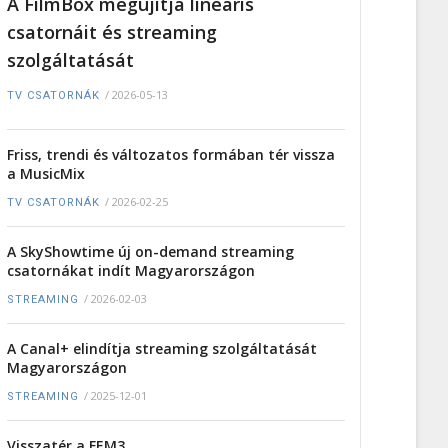
A FilmBox megújítja lineáris
csatornáit és streaming
szolgáltatását
/
2026-05-13
TV CSATORNÁK
Friss, trendi és változatos formában tér vissza
a MusicMix
/
2026-02-25
TV CSATORNÁK
A SkyShowtime új on-demand streaming
csatornákat indít Magyarországon
/
2026-02-03
STREAMING
A Canal+ elindítja streaming szolgáltatását
Magyarországon
/
2025-12-01
STREAMING
Visszatér a FEM3