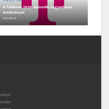
STATISZTIKA
A Telekom 2026. második negyedéves
eredményei
2026-08-06
eltévé
tisztika
eaming