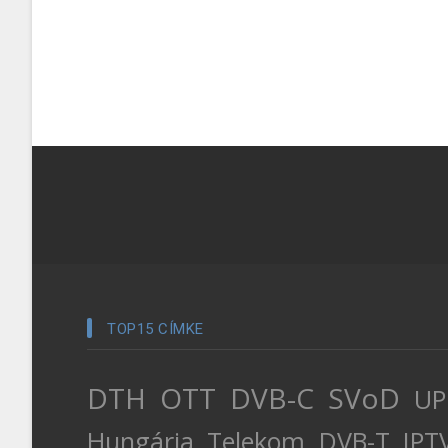
TOP15 CÍMKE
DTH
OTT
DVB-C
SVoD
UP
Hungária
Telekom
DVB-T
IPT