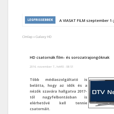
A VIASAT FILM szeptember 1-
LEGFRISSEBBEK
Címlap
»
Galaxy HD
Morzsa
HD csatornák film- és sorozatrajongóknak
2016. november 7., hétfő - 08:51
Több médiaszolgáltató is
belátta, hogy az idők és a
nézők szavára hallgatva 2017-
től nagyfelbontásban is
elérhetővé kell tennie
csatornáit.