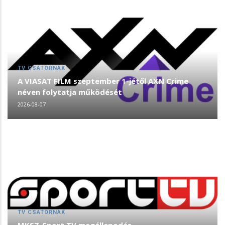
TV CSATORNÁK
A VIASAT FILM szeptember 1-jétől AXN Crime
néven folytatja működését
2026-08-07
TV CSATORNÁK