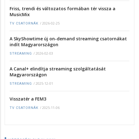
Friss, trendi és változatos formában tér vissza a
MusicMix
/
2026-02-25
TV CSATORNÁK
A SkyShowtime új on-demand streaming csatornákat
indít Magyarországon
/
2026-02-03
STREAMING
A Canal+ elindítja streaming szolgáltatását
Magyarországon
/
2025-12-01
STREAMING
Visszatér a FEM3
/
2025-11-06
TV CSATORNÁK