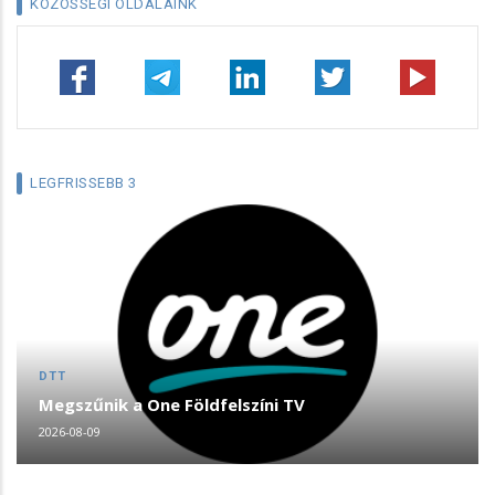
KÖZÖSSÉGI OLDALAINK
LEGFRISSEBB 3
DTT
Megszűnik a One Földfelszíni TV
2026-08-09