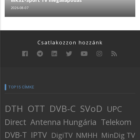
MKSZ-Sport TV megállapodás
2026-08-07
Csatlakozzon hozzánk
TOP15 CÍMKE
DTH
OTT
DVB-C
SVoD
UPC
Direct
Antenna Hungária
Telekom
DVB-T
IPTV
DigiTV
NMHH
MinDig TV