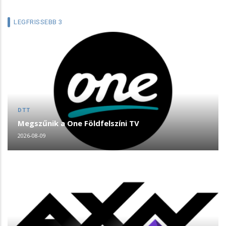
LEGFRISSEBB 3
DTT
Megszűnik a One Földfelszíni TV
2026-08-09