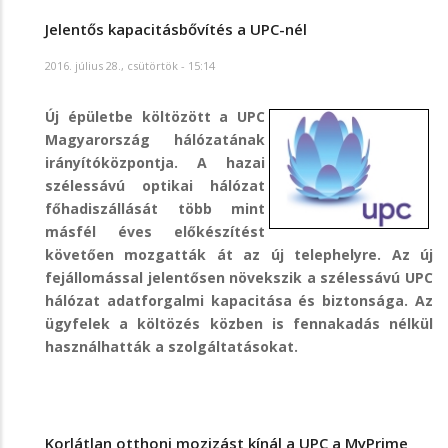
Jelentős kapacitásbővítés a UPC-nél
2016. július 28., csütörtök - 15:14
Új épületbe költözött a UPC
Magyarország hálózatának
irányítóközpontja. A hazai
szélessávú optikai hálózat
főhadiszállását több mint
másfél éves előkészítést
követően mozgatták át az új telephelyre. Az új
fejállomással jelentősen növekszik a szélessávú UPC
hálózat adatforgalmi kapacitása és biztonsága. Az
ügyfelek a költözés közben is fennakadás nélkül
használhatták a szolgáltatásokat.
Korlátlan otthoni mozizást kínál a UPC a MyPrime