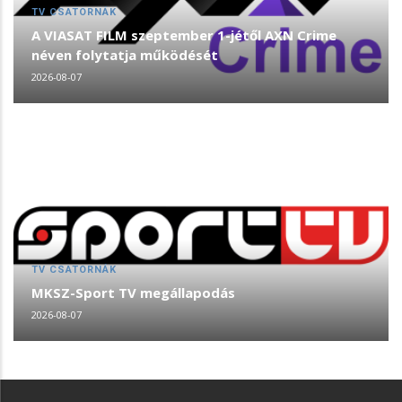
TV CSATORNÁK
A VIASAT FILM szeptember 1-jétől AXN Crime
néven folytatja működését
2026-08-07
TV CSATORNÁK
MKSZ-Sport TV megállapodás
2026-08-07