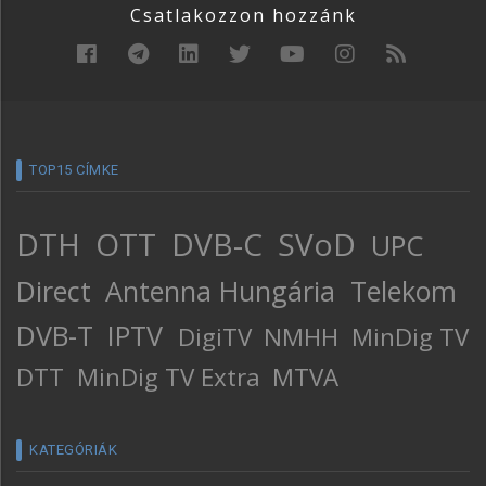
Csatlakozzon hozzánk
TOP15 CÍMKE
DTH
OTT
DVB-C
SVoD
UPC
Direct
Antenna Hungária
Telekom
DVB-T
IPTV
DigiTV
NMHH
MinDig TV
DTT
MinDig TV Extra
MTVA
KATEGÓRIÁK