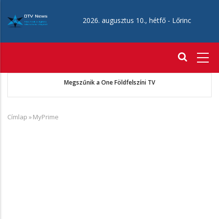
Ugrás
a
2026. augusztus 10., hétfő -
Lőrinc
tartalomra
Fő
navigáció
ó
Megszűnik a One Földfelszíni TV
Címlap
»
MyPrime
Morzsa