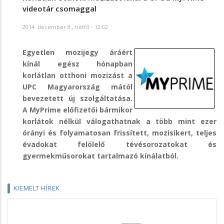
videotár csomaggal
2014. december 8., hétfő - 12:02
Egyetlen mozijegy áráért
kínál egész hónapban
korlátlan otthoni mozizást a
UPC Magyarország mától
bevezetett új szolgáltatása.
A MyPrime előfizetői bármikor
korlátok nélkül válogathatnak a több mint ezer
órányi és folyamatosan frissített, mozisikert, teljes
évadokat felölelő tévésorozatokat és
gyermekműsorokat tartalmazó kínálatból.
KIEMELT HÍREK