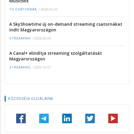
MusicMix
/
2026-02-25
TV CSATORNÁK
A SkyShowtime új on-demand streaming csatornákat
indít Magyarországon
/
2026-02-03
STREAMING
A Canal+ elindítja streaming szolgáltatását
Magyarországon
/
2025-12-01
STREAMING
KÖZÖSSÉGI OLDALAINK