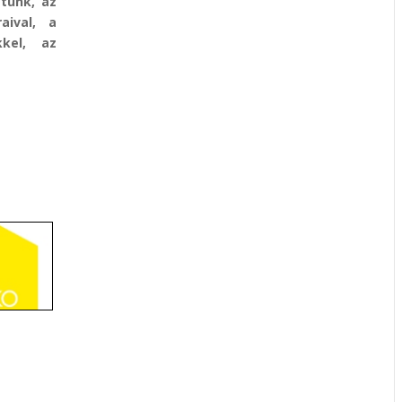
tünk, az
aival, a
kel, az