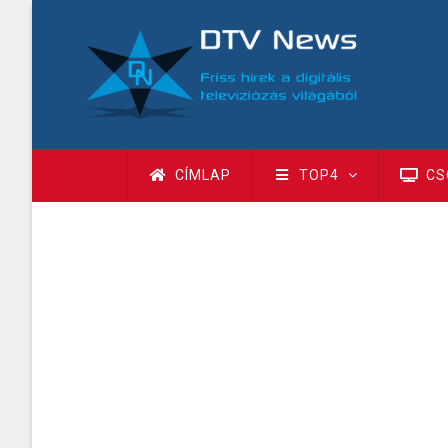
Ugrás
a
tartalomra
Fő
CÍMLAP
TOP4
CS
navigáció