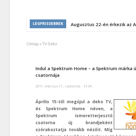
Augusztus 22-én érkezik az A
LEGFRISSEBBEK
Címlap
»
TV Deko
Morzsa
Indul a Spektrum Home – a Spektrum márka ú
csatornája
2011. március 17., csütörtök - 13:34
Április 15-től megújul a deko TV,
és Spektrum Home néven, a
Spektrum ismeretterjesztő
csatorna új brandjeként
szórakoztatja tovább nézőit. Míg