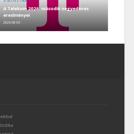
STATISZTIKA
A Telekom 2026. második negyedéves
eredményei
2026-08-06
eltévé
tisztika
eaming