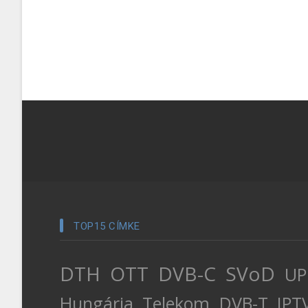
TOP15 CÍMKE
DTH
OTT
DVB-C
SVoD
UP
Hungária
Telekom
DVB-T
IPT