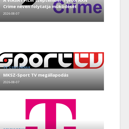
A VIASAT FILM szeptember 1-jétől AXN
Crime néven folytatja működését
2026-08-07
TV CSATORNÁK
MKSZ-Sport TV megállapodás
2026-08-07