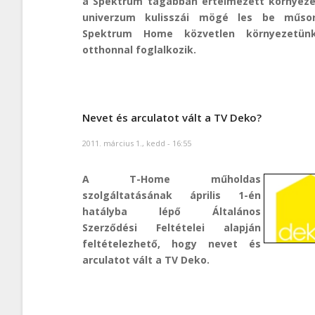
a Spektrum tágabban értelmezett környeze
univerzum kulisszái mögé les be műsor
Spektrum Home közvetlen környezetünk
otthonnal foglalkozik.
Nevet és arculatot vált a TV Deko?
2011. március 1., kedd - 16:55
A T-Home műholdas
szolgáltatásának április 1-én
hatályba lépő Általános
Szerződési Feltételei alapján
feltételezhető, hogy nevet és
arculatot vált a TV Deko.