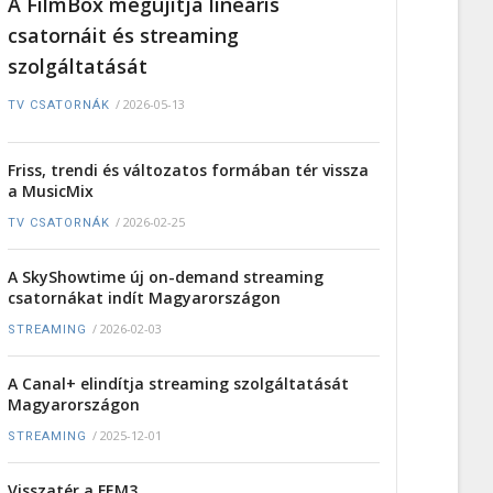
A FilmBox megújítja lineáris
csatornáit és streaming
szolgáltatását
/
2026-05-13
TV CSATORNÁK
Friss, trendi és változatos formában tér vissza
a MusicMix
/
2026-02-25
TV CSATORNÁK
A SkyShowtime új on-demand streaming
csatornákat indít Magyarországon
/
2026-02-03
STREAMING
A Canal+ elindítja streaming szolgáltatását
Magyarországon
/
2025-12-01
STREAMING
Visszatér a FEM3