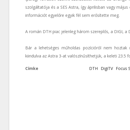
szolgáltatója és a SES Astra, így áprilisban vagy máju
információt egyelőre egyik fél sem erősítette meg.
A román DTH piac jelenleg három szereplős, a DIGI, a 
Bár a lehetséges műholdas pozícióról nem hoztak nyi
kiindulva az Astra 3-at valószínűsíthetjük, a keleti 23.5 f
Címke
DTH
DigiTV
Focus 