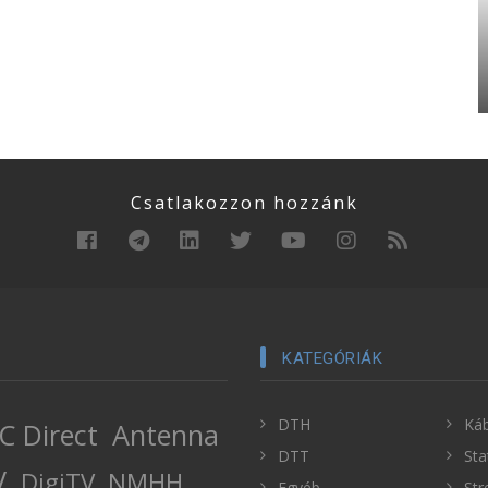
Csatlakozzon hozzánk
KATEGÓRIÁK
DTH
Káb
C Direct
Antenna
DTT
Sta
V
DigiTV
NMHH
Egyéb
Str