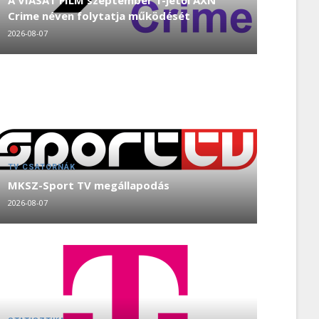
A VIASAT FILM szeptember 1-jétől AXN
Crime néven folytatja működését
2026-08-07
TV CSATORNÁK
MKSZ-Sport TV megállapodás
2026-08-07