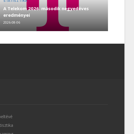
STATISZTIKA
A Telekom 2026. második negyedéves
eredményei
2026-08-06
eltévé
tisztika
eaming