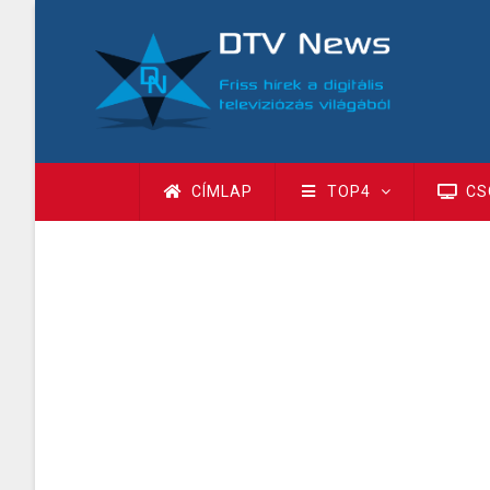
Ugrás
a
tartalomra
Fő
CÍMLAP
TOP4
CS
navigáció