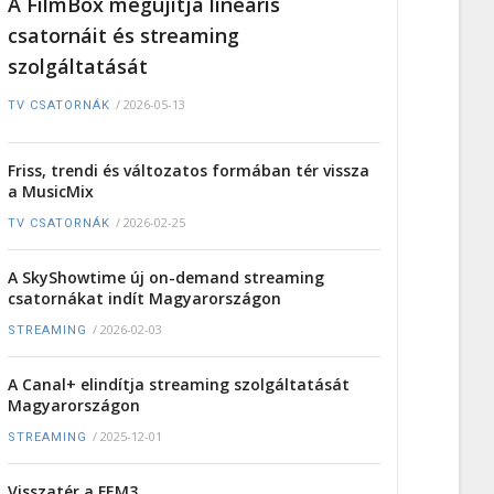
A FilmBox megújítja lineáris
csatornáit és streaming
szolgáltatását
/
2026-05-13
TV CSATORNÁK
Friss, trendi és változatos formában tér vissza
a MusicMix
/
2026-02-25
TV CSATORNÁK
A SkyShowtime új on-demand streaming
csatornákat indít Magyarországon
/
2026-02-03
STREAMING
A Canal+ elindítja streaming szolgáltatását
Magyarországon
/
2025-12-01
STREAMING
Visszatér a FEM3