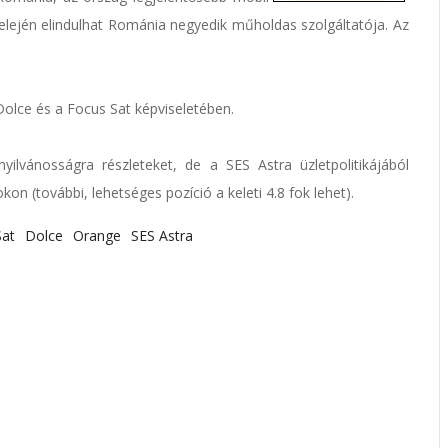
s elején elindulhat Románia negyedik műholdas szolgáltatója. Az
Dolce és a Focus Sat képviseletében.
lvánosságra részleteket, de a SES Astra üzletpolitikájából
okon (további, lehetséges pozíció a keleti 4.8 fok lehet).
Sat
Dolce
Orange
SES Astra