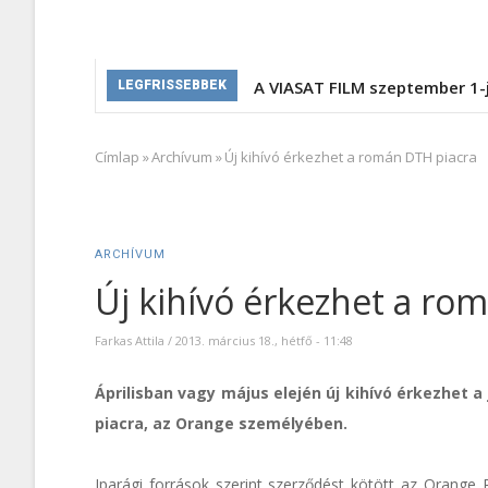
A VIASAT FILM szeptember 1-
LEGFRISSEBBEK
Címlap
»
Archívum
»
Új kihívó érkezhet a román DTH piacra
Morzsa
ARCHÍVUM
Új kihívó érkezhet a ro
Farkas Attila
/
2013. március 18., hétfő - 11:48
Áprilisban vagy május elején új kihívó érkezhet 
piacra, az Orange személyében.
Iparági források szerint szerződést kötött az Orange