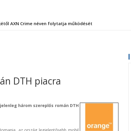
jétől AXN Crime néven folytatja működését
mán DTH piacra
a jelenleg három szereplős román DTH
 Romania, az ország legjelentősebb mobil