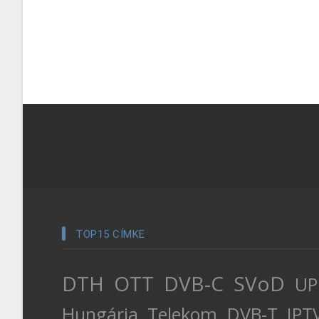
TOP15 CÍMKE
DTH
OTT
DVB-C
SVoD
UP
Hungária
Telekom
DVB-T
IPT