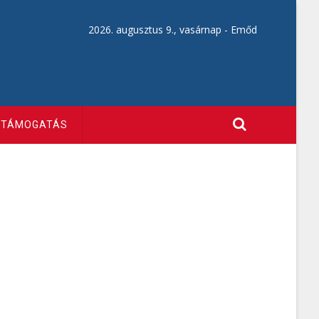
2026. augusztus 9., vasárnap -
Emőd
TÁMOGATÁS