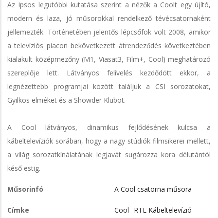
Az Ipsos legutóbbi kutatása szerint a nézők a Coolt egy újító,
modern és laza, jó műsorokkal rendelkező tévécsatornaként
jellemezték. Történetében jelentős lépcsőfok volt 2008, amikor
a televíziós piacon bekövetkezett átrendeződés következtében
kialakult középmezőny (M1, Viasat3, Film+, Cool) meghatározó
szereplője lett. Látványos felívelés kezdődött ekkor, a
legnézettebb programjai között találjuk a CSI sorozatokat,
Gyilkos elméket és a Showder Klubot.
A Cool látványos, dinamikus fejlődésének kulcsa a
kábeltelevíziók sorában, hogy a nagy stúdiók filmsikerei mellett,
a világ sorozatkínálatának legjavát sugározza kora délutántól
késő estig.
Műsorinfó
A Cool csatorna műsora
Címke
Cool
RTL Kábeltelevízió