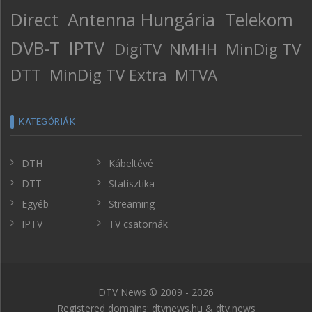
Direct
Antenna Hungária
Telekom
DVB-T
IPTV
DigiTV
NMHH
MinDig TV
DTT
MinDig TV Extra
MTVA
KATEGÓRIÁK
DTH
Kábeltévé
DTT
Statisztika
Egyéb
Streaming
IPTV
TV csatornák
DTV News © 2009 - 2026
Registered domains: dtvnews.hu & dtv.news