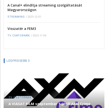
A Canal+ elindítja streaming szolgáltatását
Magyarországon
/
2025-12-01
STREAMING
Visszatér a FEM3
/
2025-11-06
TV CSATORNÁK
LEGFRISSEBB 3
TV CSATORNÁK
A VIASAT FILM szeptember 1-jétől AXN Crime