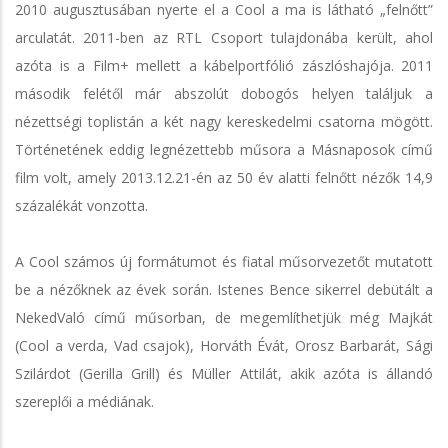
2010 augusztusában nyerte el a Cool a ma is látható „felnőtt”
arculatát. 2011-ben az RTL Csoport tulajdonába került, ahol
azóta is a Film+ mellett a kábelportfólió zászlóshajója. 2011
második felétől már abszolút dobogós helyen találjuk a
nézettségi toplistán a két nagy kereskedelmi csatorna mögött.
Történetének eddig legnézettebb műsora a Másnaposok című
film volt, amely 2013.12.21-én az 50 év alatti felnőtt nézők 14,9
százalékát vonzotta.
A Cool számos új formátumot és fiatal műsorvezetőt mutatott
be a nézőknek az évek során. Istenes Bence sikerrel debütált a
NekedValó című műsorban, de megemlíthetjük még Majkát
(Cool a verda, Vad csajok), Horváth Évát, Orosz Barbarát, Sági
Szilárdot (Gerilla Grill) és Müller Attilát, akik azóta is állandó
szereplői a médiának.