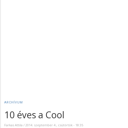
ARCHÍVUM
10 éves a Cool
Farkas Attila
/
2014. szeptember 4., csütörtök - 18:35