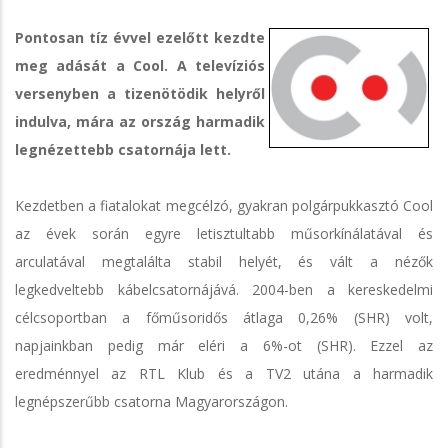
Pontosan tíz évvel ezelőtt kezdte
meg adását a Cool. A televíziós
versenyben a tizenötödik helyről
indulva, mára az ország harmadik
legnézettebb csatornája lett.
Kezdetben a fiatalokat megcélzó, gyakran polgárpukkasztó Cool
az évek során egyre letisztultabb műsorkínálatával és
arculatával megtalálta stabil helyét, és vált a nézők
legkedveltebb kábelcsatornájává. 2004-ben a kereskedelmi
célcsoportban a főműsoridős átlaga 0,26% (SHR) volt,
napjainkban pedig már eléri a 6%-ot (SHR). Ezzel az
eredménnyel az RTL Klub és a TV2 utána a harmadik
legnépszerűbb csatorna Magyarországon.