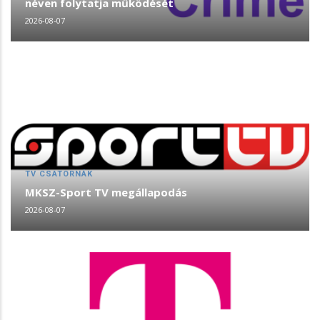
néven folytatja működését
2026-08-07
TV CSATORNÁK
MKSZ-Sport TV megállapodás
2026-08-07