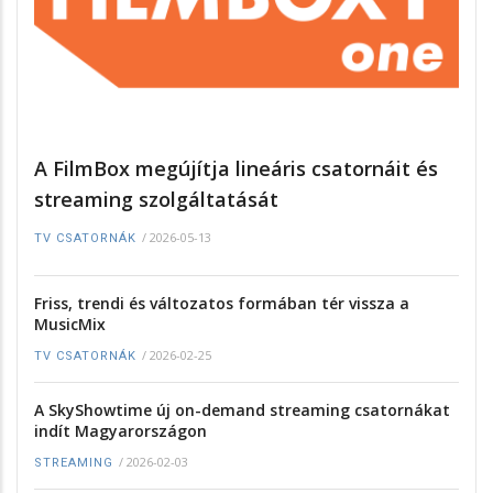
A FilmBox megújítja lineáris csatornáit és
streaming szolgáltatását
/
2026-05-13
TV CSATORNÁK
Friss, trendi és változatos formában tér vissza a
MusicMix
/
2026-02-25
TV CSATORNÁK
A SkyShowtime új on-demand streaming csatornákat
indít Magyarországon
/
2026-02-03
STREAMING