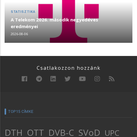
STATISZTIKA
A Telekom 2026. második negyedéves
eredményei
2026-08-06
Csatlakozzon hozzánk
TOP15 CÍMKE
DTH
OTT
DVB-C
SVoD
UPC