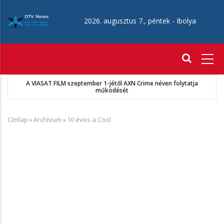
Ugrás
a
2026. augusztus 7., péntek -
Ibolya
tartalomra
Fő
navigáció
A VIASAT FILM szeptember 1-jétől AXN Crime néven folytatja
működését
Címlap
»
Archívum
»
10 éves a Cool
Morzsa