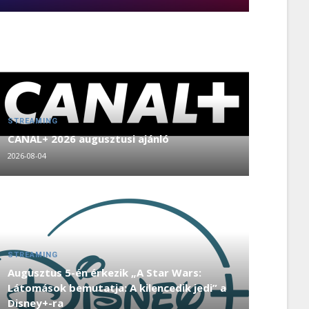
STREAMING
CANAL+ 2026 augusztusi ajánló
2026-08-04
STREAMING
Augusztus 5-én érkezik „A Star Wars:
Látomások bemutatja: A kilencedik jedi” a
Disney+-ra