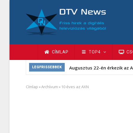
Ugrás
a
tartalomra
Fő
CÍMLAP
TOP4
CS
navigáció
Augusztus 22-én érkezik az A
LEGFRISSEBBEK
Címlap
»
Archívum
»
10 éves az AXN
Morzsa