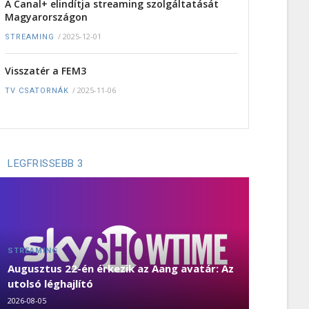
A Canal+ elindítja streaming szolgáltatását
Magyarországon
/
2025-12-01
STREAMING
Visszatér a FEM3
/
2025-11-06
TV CSATORNÁK
LEGFRISSEBB 3
STREAMING
Augusztus 22-én érkezik az Aang avatár: Az
utolsó léghajlító
2026-08-05