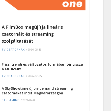
A FilmBox megújítja lineáris
csatornáit és streaming
szolgáltatását
/
2026-05-13
TV CSATORNÁK
Friss, trendi és változatos formában tér vissza
a MusicMix
/
2026-02-25
TV CSATORNÁK
A SkyShowtime új on-demand streaming
csatornákat indít Magyarországon
/
2026-02-03
STREAMING