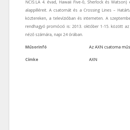
NCIS:LA 4. évad, Hawaii Five-0, Sherlock és Watson)
alappilléreit. A csatornát és a Crossing Lines – Hatá
köztereken, a televízióban és interneten. A szeptemb
rendhagyó promóció is: 2013. október 1-15. között az
néző számára, napi 24 órában.
Műsorinfó
Az AXN csatorna mű
Címke
AXN