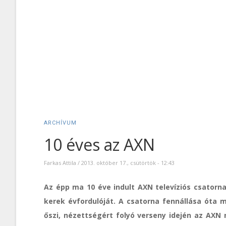
ARCHÍVUM
10 éves az AXN
Farkas Attila
/
2013. október 17., csütörtök - 12:43
Az épp ma 10 éve indult AXN televíziós csatorn
kerek évfordulóját. A csatorna fennállása óta m
őszi, nézettségért folyó verseny idején az AX