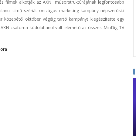
 és filmek alkotják az AXN műsorstruktúrájának legfontosabb
rtalanul című szériát országos marketing kampány népszerűsíti
er közepétől október végéig tartó kampányt kiegészítette egy
 AXN csatorna kódolatlanul volt elérhető az összes MinDig TV
sora