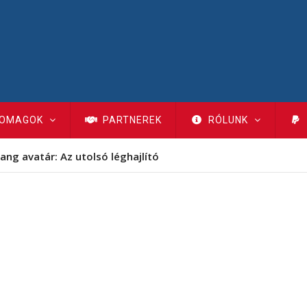
OMAGOK
PARTNEREK
RÓLUNK
ang avatár: Az utolsó léghajlító