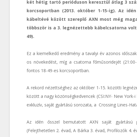
két hétig tartó perióduson keresztül átlag 3 sz
korcsoportban (2013. október 1-15-ig). Az idé
kábeltévé között szereplő AXN most még magasa
többször is a 3. legnézettebb kábelcsatorna volt
49).
Ez a kiemelkedő eredmény a tavalyi év azonos időszaká
os növekedést, míg a csatorna főműsoridejét (21:00-
fontos 18-49-es korcsoportban.
A rekord nézettséghez az október 1-15. közötti legné
között a nagy közönségkedvencek (CSI:NY- New York-i h
exkluzív, saját gyártású sorozata, a Crossing Lines-Hatá
Az idén ősszel bemutatott AXN saját gyártású pro
(Felejthetetlen 2. évad, A Bárka 3. évad, Profilozók 4.