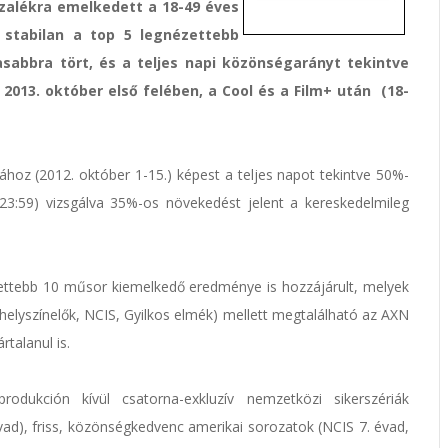
ázalékra emelkedett a 18-49 éves
n stabilan a top 5 legnézettebb
bbra tört, és a teljes napi közönségarányt tekintve
 2013. október első felében, a Cool és a Film+ után (18-
hoz (2012. október 1-15.) képest a teljes napot tekintve 50%-
23:59) vizsgálva 35%-os növekedést jelent a kereskedelmileg
zettebb 10 műsor kiemelkedő eredménye is hozzájárult, melyek
elyszínelők, NCIS, Gyilkos elmék) mellett megtalálható az AXN
rtalanul is.
dukción kívül csatorna-exkluzív nemzetközi sikerszériák
 évad), friss, közönségkedvenc amerikai sorozatok (NCIS 7. évad,