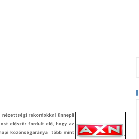
a nézettségi rekordokkal ünnepli
ost először fordult elő, hogy az
N napi közönségaránya több mint