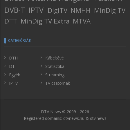
DVB-T
IPTV
DigiTV
NMHH
MinDig TV
DTT
MinDig TV Extra
MTVA
KATEGÓRIÁK
DTH
Kábeltévé
DTT
Statisztika
Egyéb
Streaming
IPTV
TV csatornák
DTV News © 2009 - 2026
Registered domains: dtvnews.hu & dtv.news