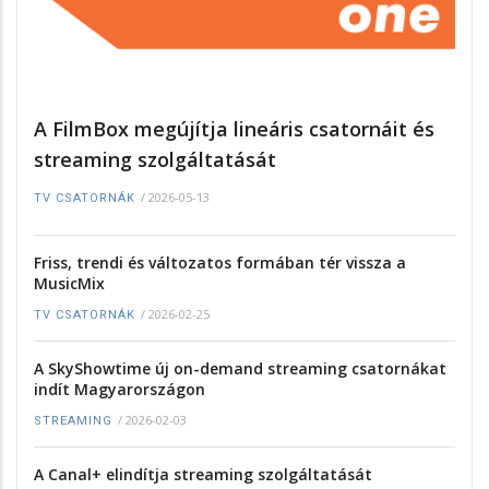
A FilmBox megújítja lineáris csatornáit és
streaming szolgáltatását
/
2026-05-13
TV CSATORNÁK
Friss, trendi és változatos formában tér vissza a
MusicMix
/
2026-02-25
TV CSATORNÁK
A SkyShowtime új on-demand streaming csatornákat
indít Magyarországon
/
2026-02-03
STREAMING
A Canal+ elindítja streaming szolgáltatását