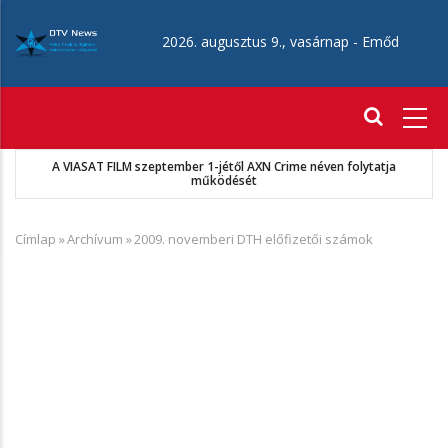
Ugrás
a
2026. augusztus 9., vasárnap -
Emőd
tartalomra
Fő
navigáció
A VIASAT FILM szeptember 1-jétől AXN Crime néven folytatja
működését
Címlap
»
Archívum
»
2009. novemberi DTH előfizetői számok
Morzsa