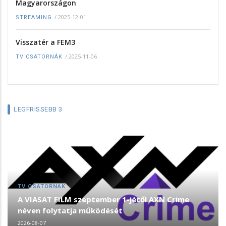
Magyarországon
/
2025-12-01
STREAMING
Visszatér a FEM3
/
2025-11-06
TV CSATORNÁK
LEGFRISSEBB 3
TV CSATORNÁK
A VIASAT FILM szeptember 1-jétől AXN Crime
néven folytatja működését
2026-08-07