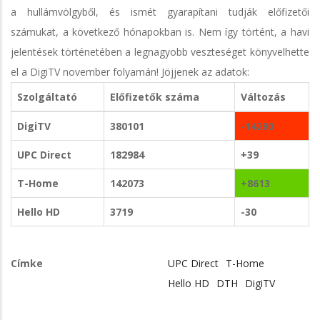
a hullámvölgyből, és ismét gyarapítani tudják előfizetői
számukat, a következő hónapokban is. Nem így történt, a havi
jelentések történetében a legnagyobb veszteséget könyvelhette
el a DigiTV november folyamán! Jöjjenek az adatok:
Szolgáltató
Előfizetők száma
Változás
DigiTV
380101
-14280
UPC Direct
182984
+39
T-Home
142073
+8613
Hello HD
3719
-30
Címke
UPC Direct
T-Home
Hello HD
DTH
DigiTV