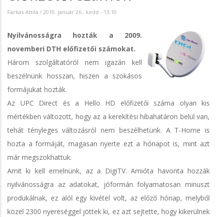
Farkas Attila
/
2010. január 26., kedd - 13:10
Nyilvánosságra hozták a 2009.
novemberi DTH előfizetői számokat.
Három szolgáltatóról nem igazán kell
beszélnünk hosszan, hiszen a szokásos
formájukat hozták.
Az UPC Direct és a Hello HD előfizetői száma olyan kis
mértékben változott, hogy az a kerekítési hibahatáron belül van,
tehát tényleges változásról nem beszélhetünk. A T-Home is
hozta a formáját, magasan nyerte ezt a hónapot is, mint azt
már megszokhattuk.
Amit ki kell emelnünk, az a DigiTV. Amióta havonta hozzák
nyilvánosságra az adatokat, jóformán folyamatosan minuszt
produkálnak, ez alól egy kivétel volt, az előző hónap, melyből
közel 2300 nyereséggel jöttek ki, ez azt sejtette, hogy kikerülnek