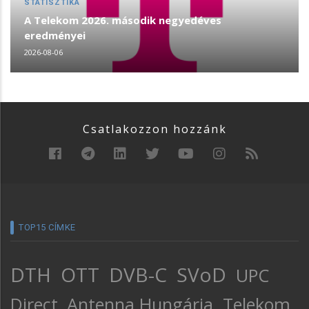
STATISZTIKA
A Telekom 2026. második negyedéves
eredményei
2026-08-06
Csatlakozzon hozzánk
TOP15 CÍMKE
DTH
OTT
DVB-C
SVoD
UPC
Direct
Antenna Hungária
Telekom