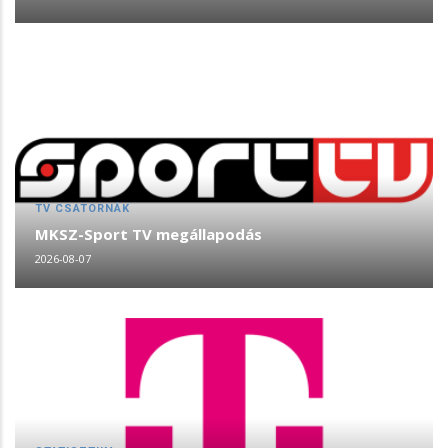
TV CSATORNÁK
MKSZ-Sport TV megállapodás
2026-08-07