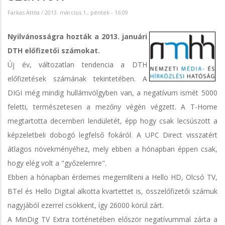
Farkas Attila
/
2013. március 1., péntek - 16:09
Nyilvánosságra hozták a 2013. januári
DTH előfizetői számokat.
Új év, változatlan tendencia a DTH
előfizetések számának tekintetében. A
DIGI még mindig hullámvölgyben van, a negatívum ismét 5000
feletti, természetesen a mezőny végén végzett. A T-Home
megtartotta decemberi lendületét, épp hogy csak lecsúszott a
képzeletbeli dobogó legfelső fokáról. A UPC Direct visszatért
átlagos növekményéhez, mely ebben a hónapban éppen csak,
hogy elég volt a "győzelemre".
Ebben a hónapban érdemes megemlíteni a Hello HD, Olcsó TV,
BTel és Hello Digital alkotta kvartettet is, összelőfizetői számuk
nagyjából ezerrel csökkent, így 26000 körül zárt.
A MinDig TV Extra történetében először negatívummal zárta a