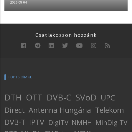
2026-08-04
Csatlakozzon hozzánk
TOP15 CÍMKE
DTH
OTT
DVB-C
SVoD
UPC
Direct
Antenna Hungária
Telekom
DVB-T
IPTV
DigiTV
NMHH
MinDig TV