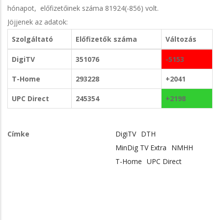
hónapot, előfizetőinek száma 81924(-856) volt.
Jöjjenek az adatok:
Szolgáltató
Előfizetők száma
Változás
DigiTV
351076
-5153
T-Home
293228
+2041
UPC Direct
245354
+2198
Címke
DigiTV
DTH
MinDig TV Extra
NMHH
T-Home
UPC Direct