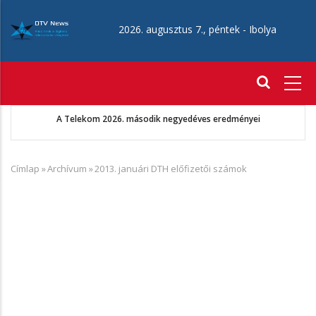
Ugrás
a
2026. augusztus 7., péntek -
Ibolya
tartalomra
Fő
navigáció
A Telekom 2026. második negyedéves eredményei
Címlap
»
Archívum
»
2013. januári DTH előfizetői számok
Morzsa