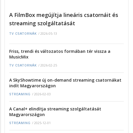
A FilmBox megújítja lineáris csatornáit és
streaming szolgáltatását
/
2026-05-13
TV CSATORNÁK
Friss, trendi és változatos formában tér vissza a
MusicMix
/
2026-02-25
TV CSATORNÁK
A SkyShowtime új on-demand streaming csatornákat
indít Magyarországon
/
2026-02-03
STREAMING
A Canal+ elindítja streaming szolgáltatását
Magyarországon
/
2025-12-01
STREAMING