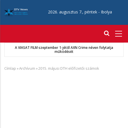
Ugrás
a
2026. augusztus 7., péntek -
Ibolya
tartalomra
Fő
navigáció
A VIASAT FILM szeptember 1-jétől AXN Crime néven folytatja
működését
Címlap
»
Archívum
»
2015. májusi DTH előfizetői számok
Morzsa