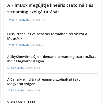
A FilmBox megújítja lineáris csatornáit és
streaming szolgáltatását
/
2026-05-13
TV CSATORNÁK
Friss, trendi és változatos formában tér vissza a
MusicMix
/
2026-02-25
TV CSATORNÁK
A SkyShowtime új on-demand streaming csatornákat
indít Magyarországon
/
2026-02-03
STREAMING
A Canal+ elindítja streaming szolgáltatását
Magyarországon
/
2025-12-01
STREAMING
Visszatér a FEM3