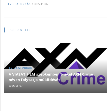
/
2025-11-06
TV CSATORNÁK
LEGFRISSEBB 3
TV CSATORNÁK
A VIASAT FILM szeptember 1-jétől AXN Crime
néven folytatja működését
2026-08-07