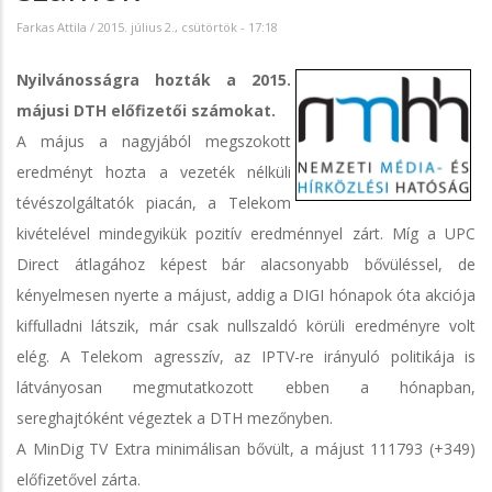
Farkas Attila
/
2015. július 2., csütörtök - 17:18
Nyilvánosságra hozták a 2015.
májusi DTH előfizetői számokat.
A május a nagyjából megszokott
eredményt hozta a vezeték nélküli
tévészolgáltatók piacán, a Telekom
kivételével mindegyikük pozitív eredménnyel zárt. Míg a UPC
Direct átlagához képest bár alacsonyabb bővüléssel, de
kényelmesen nyerte a májust, addig a DIGI hónapok óta akciója
kiffulladni látszik, már csak nullszaldó körüli eredményre volt
elég. A Telekom agresszív, az IPTV-re irányuló politikája is
látványosan megmutatkozott ebben a hónapban,
sereghajtóként végeztek a DTH mezőnyben.
A MinDig TV Extra minimálisan bővült, a májust 111793 (+349)
előfizetővel zárta.