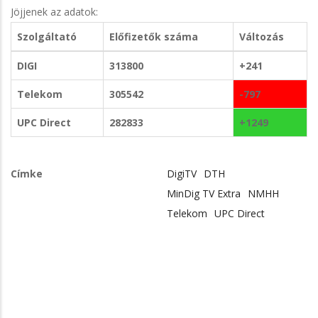
Jöjjenek az adatok:
Szolgáltató
Előfizetők száma
Változás
DIGI
313800
+241
Telekom
305542
-797
UPC Direct
282833
+1249
Címke
DigiTV
DTH
MinDig TV Extra
NMHH
Telekom
UPC Direct