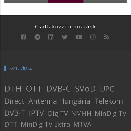
Csatlakozzon hozzánk
TOP15 CÍMKE
DTH
OTT
DVB-C
SVoD
UPC
Direct
Antenna Hungária
Telekom
DVB-T
IPTV
DigiTV
NMHH
MinDig TV
DTT
MinDig TV Extra
MTVA