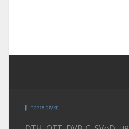
TOP15 CÍMKE
DTH
OTT
DVB-C
SVoD
UP