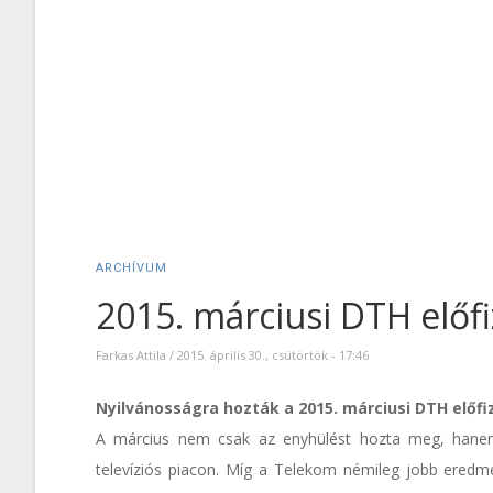
ARCHÍVUM
2015. márciusi DTH előf
Farkas Attila
/
2015. április 30., csütörtök - 17:46
Nyilvánosságra hozták a 2015. márciusi DTH előf
A március nem csak az enyhülést hozta meg, hanem 
televíziós piacon. Míg a Telekom némileg jobb eredmé