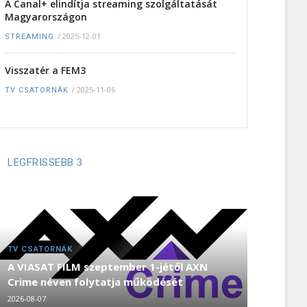
A Canal+ elindítja streaming szolgáltatását
Magyarországon
/
2025-12-01
STREAMING
Visszatér a FEM3
/
2025-11-06
TV CSATORNÁK
LEGFRISSEBB 3
TV CSATORNÁK
A VIASAT FILM szeptember 1-jétől AXN
Crime néven folytatja működését
2026-08-07