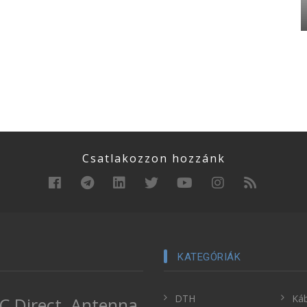
Csatlakozzon hozzánk
KATEGÓRIÁK
DTH
Káb
C Direct
Antenna