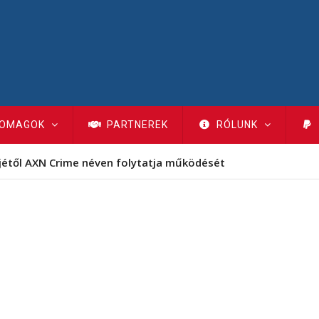
OMAGOK
PARTNEREK
RÓLUNK
jétől AXN Crime néven folytatja működését