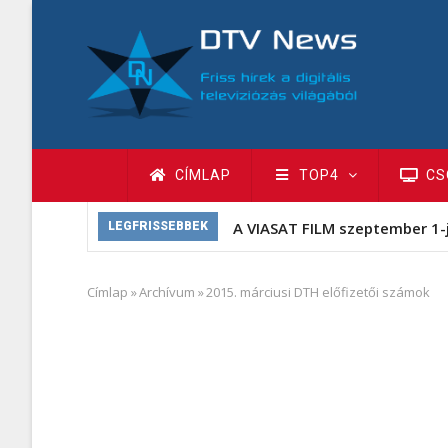
Ugrás
a
tartalomra
Fő
CÍMLAP
TOP4
CS
navigáció
A VIASAT FILM szeptember 1-
LEGFRISSEBBEK
Címlap
»
Archívum
»
2015. márciusi DTH előfizetői számok
Morzsa