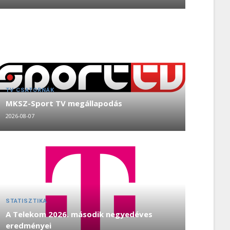
TV CSATORNÁK
MKSZ-Sport TV megállapodás
2026-08-07
STATISZTIKA
A Telekom 2026. második negyedéves
eredményei