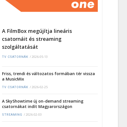
A FilmBox megújítja lineáris
csatornáit és streaming
szolgáltatását
/
2026-05-13
TV CSATORNÁK
Friss, trendi és változatos formában tér vissza
a MusicMix
/
2026-02-25
TV CSATORNÁK
A SkyShowtime új on-demand streaming
csatornákat indít Magyarországon
/
2026-02-03
STREAMING