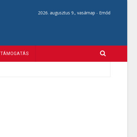
2026. augusztus 9., vasárnap -
Emőd
TÁMOGATÁS