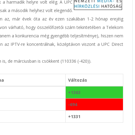
ak a harmadik helyre volt elég. A UPC
 csak a második helyhez volt elegendő.
m az, már évek óta az év ezen szakában 1-2 hónap erejéig
idtávon várható, hogy összelőfizetői szám tekintetében a Telekom
 (hanem a konkurencia még gyengébb teljesítménye), hiszen nem
 az IPTV-re koncentrálnak, középtávon viszont a UPC Direct
 is, de márciusban is csökkent (110336 (-420)).
ma
Változás
+1363
-694
+1331