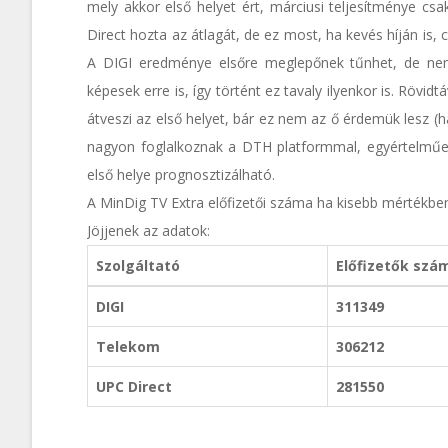
mely akkor első helyet ért, márciusi teljesítménye cs
Direct hozta az átlagát, de ez most, ha kevés híján is,
A DIGI eredménye elsőre meglepőnek tűnhet, de ne
képesek erre is, így történt ez tavaly ilyenkor is. Röv
átveszi az első helyet, bár ez nem az ő érdemük lesz
nagyon foglalkoznak a DTH platformmal, egyértelműen
első helye prognosztizálható.
A MinDig TV Extra előfizetői száma ha kisebb mértékben
Jöjjenek az adatok:
Szolgáltató
Előfizetők szá
DIGI
311349
Telekom
306212
UPC Direct
281550