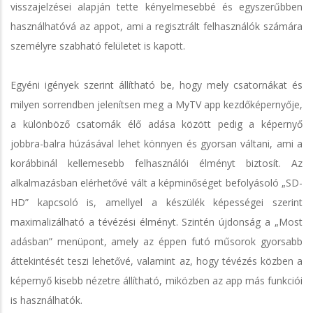
visszajelzései alapján tette kényelmesebbé és egyszerűbben
használhatóvá az appot, ami a regisztrált felhasználók számára
személyre szabható felületet is kapott.
Egyéni igények szerint állítható be, hogy mely csatornákat és
milyen sorrendben jelenítsen meg a MyTV app kezdőképernyője,
a különböző csatornák élő adása között pedig a képernyő
jobbra-balra húzásával lehet könnyen és gyorsan váltani, ami a
korábbinál kellemesebb felhasználói élményt biztosít. Az
alkalmazásban elérhetővé vált a képminőséget befolyásoló „SD-
HD” kapcsoló is, amellyel a készülék képességei szerint
maximalizálható a tévézési élményt. Szintén újdonság a „Most
adásban” menüpont, amely az éppen futó műsorok gyorsabb
áttekintését teszi lehetővé, valamint az, hogy tévézés közben a
képernyő kisebb nézetre állítható, miközben az app más funkciói
is használhatók.