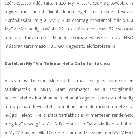
szórakoztató adót tartalmazó MyTV Start csomag továbbra is
regisztráció nélkül kínál lehetőséget az online tévézés
kipróbálására, míg a MyTV Plus csomag mostantól már 50, a
MyTV Max pedig további 22, azaz összesen már 72 csatorna
műsorát tartalmazza. Minden csomag választható az HBO
műsorait tartalmazó HBO GO kiegészítő előfizetéssel is.
Korláltan MyTV a Telenor Hello Data tarifákhoz
A számlás Telenor Blue tarifák már eddig is díjmentesen
tartalmazták a MyTV Start csomagot, és a szolgáltatás
használatához korlátlan belföldi adatforgalmat; mostantól pedig
a májusban bevezetett, korlátlan belföldi mobilinternetezést
nyújtó Telenor Hello Data tarifákhoz is díjmentesen rendelhető
meg MyTV-szolgáltatás. A Telenor Hello Data Medium tarifához
a MyTV Plus, a Hello Data Premium tarifához pedig a MyTV Max