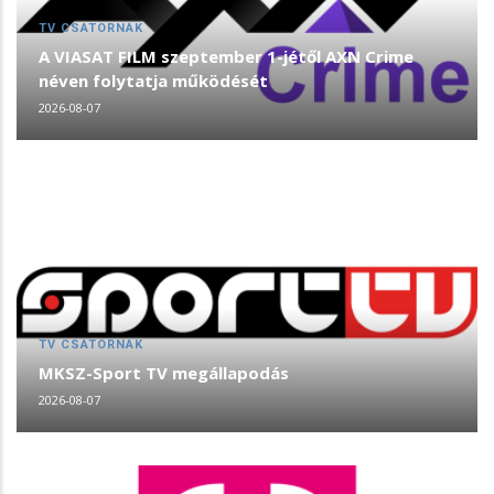
TV CSATORNÁK
A VIASAT FILM szeptember 1-jétől AXN Crime
néven folytatja működését
2026-08-07
TV CSATORNÁK
MKSZ-Sport TV megállapodás
2026-08-07