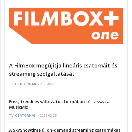
A FilmBox megújítja lineáris csatornáit és
streaming szolgáltatását
/
2026-05-13
TV CSATORNÁK
Friss, trendi és változatos formában tér vissza a
MusicMix
/
2026-02-25
TV CSATORNÁK
A SkyShowtime új on-demand streaming csatornákat