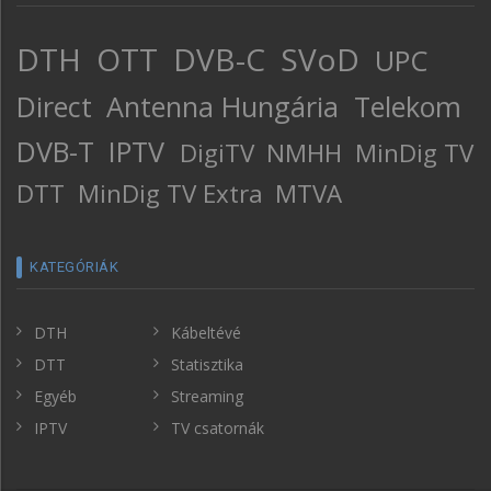
DTH
OTT
DVB-C
SVoD
UPC
Direct
Antenna Hungária
Telekom
DVB-T
IPTV
DigiTV
NMHH
MinDig TV
DTT
MinDig TV Extra
MTVA
KATEGÓRIÁK
DTH
Kábeltévé
DTT
Statisztika
Egyéb
Streaming
IPTV
TV csatornák