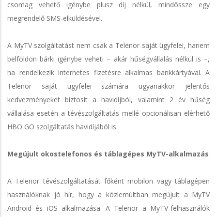
csomag vehető igénybe plusz díj nélkül, mindössze egy
megrendelő SMS-elküldésével.
A MyTV szolgáltatást nem csak a Telenor saját ügyfelei, hanem
belföldön bárki igénybe veheti – akár hűségvállalás nélkül is –,
ha rendelkezik internetes fizetésre alkalmas bankkártyával. A
Telenor saját ügyfelei számára ugyanakkor jelentős
kedvezményeket biztosít a havidíjból, valamint 2 év hűség
vállalása esetén a tévészolgáltatás mellé opcionálisan elérhető
HBO GO szolgáltatás havidíjából is.
Megújult okostelefonos és táblagépes MyTV-alkalmazás
A Telenor tévészolgáltatását főként mobilon vagy táblagépen
használóknak jó hír, hogy a közlemúltban megújult a MyTV
Android és iOS alkalmazása. A Telenor a MyTV-felhasználók