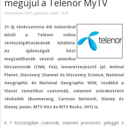
megújul a Telenor MyTV
Farkas Attila
/
2017. június 20., kedd - 11:39
21 új tévécsatorna élő műsorával
bővül a Telenor online
tévészolgáltatásának kínálata.
Az újdonságok közt
megtalálhatók vezető amerikai
hírcsatornák (CNN, Fox), ismeretterjesztő (pl. Animal
Planet, Discovery Channel és Discovery Science, National
Geographic és National Geographic Wild, továbbá a
Viasat tematikus csatornái), valamint szórakoztató
tévéadók (Boomerang, Cartoon Network, Disney és
Disney Junior, MTV Hits és MTV Rocks, VH1) is.
A 7 közszolgálati csatornát, valamint promóciós jelleggel 3