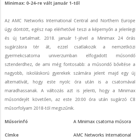
Minimax: 0-24-re vált január 1-től
Az AMC Networks International Central and Northern Europe
úgy döntött, egész nap elérhetővé teszi a képernyőn a jelenlegi
és új tartalmait. 2018. január 1-jével a Minimax 24 órás
sugárzásra tér át, ezzel csatlakozik a nemzetközi
gyermekcsatorna univerzumban elfogadott műsoridő
sztenderdhez, de ami még fontosabb: a műsoridő bővítése a
nagyobb, iskoláskorú gyerekek számára jelent majd egy új
alternatívát, hogy este nyolc óra után is a csatornával
maradhassanak. A változás azt is jelenti, hogy a Minimax
műsoridejét követően, az este 20:00 óra után sugárzó C8
műsorfolyam 2018-tól megszűnik.
Műsorinfó
A Minimax csatorna műsora
Címke
AMC Networks International