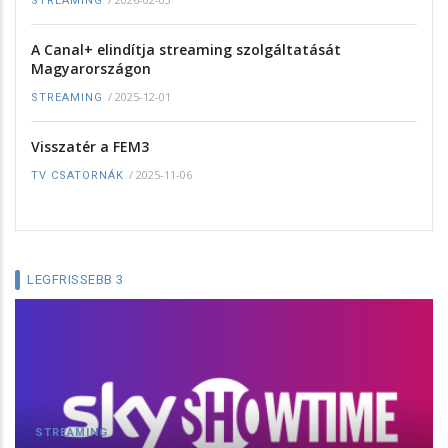
STREAMING
A Canal+ elindítja streaming szolgáltatását
Magyarországon
/
2025-12-01
STREAMING
Visszatér a FEM3
/
2025-11-06
TV CSATORNÁK
LEGFRISSEBB 3
STREAMING