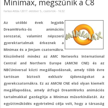
Minimax, megszűnik a C8
Farkas Attila
/
2017. október 5., csütörtök - 16:32
Az utóbbi évek legjobb
DreamWorks-ös animációs
sorozatai, valamint népszerű
gyerektartalmak érkeznek a
Minimax és a JimJam csatornákra.
Köszönhető mindez az AMC Networks International
Central and Northern Europe (AMCNI CNE) és az
NBCUniversal közti megállapodásnak, amely több évre
tartósan biztosít exkluzív újdonságokat a
gyerekcsatornákra. Ez az AMCNI CNE első olyan kiemelt
megállapodása, amely átfogó DreamWorks animációs
tartalmakkal gazdagítja a Minimax műsorkínálatát. Az
együttműködés egyértelmű célja volt, hogy a társaság