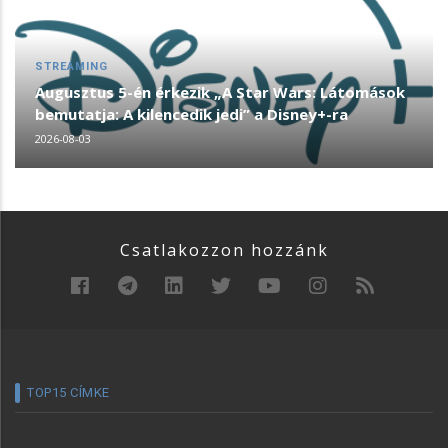
STREAMING
Augusztus 5-én érkezik „A Star Wars: Látomások
bemutatja: A kilencedik jedi” a Disney+-ra
2026-08-03
Csatlakozzon hozzánk
TOP15 CÍMKE