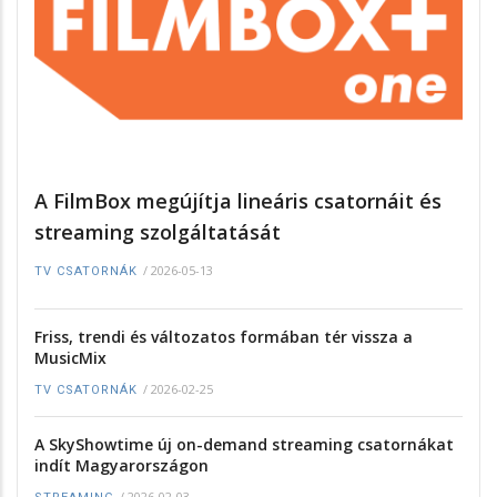
A FilmBox megújítja lineáris csatornáit és
streaming szolgáltatását
/
2026-05-13
TV CSATORNÁK
Friss, trendi és változatos formában tér vissza a
MusicMix
/
2026-02-25
TV CSATORNÁK
A SkyShowtime új on-demand streaming csatornákat
indít Magyarországon
/
2026-02-03