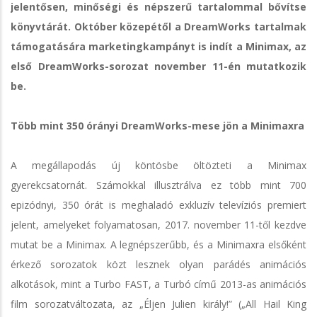
jelentősen, minőségi és népszerű tartalommal bővítse
könyvtárát. Október közepétől a DreamWorks tartalmak
támogatására marketingkampányt is indít a Minimax, az
első DreamWorks-sorozat november 11-én mutatkozik
be.
Több mint 350 órányi DreamWorks-mese jön a Minimaxra
A megállapodás új köntösbe öltözteti a Minimax
gyerekcsatornát. Számokkal illusztrálva ez több mint 700
epizódnyi, 350 órát is meghaladó exkluzív televíziós premiert
jelent, amelyeket folyamatosan, 2017. november 11-től kezdve
mutat be a Minimax. A legnépszerűbb, és a Minimaxra elsőként
érkező sorozatok közt lesznek olyan parádés animációs
alkotások, mint a Turbo FAST, a Turbó című 2013-as animációs
film sorozatváltozata, az „Éljen Julien király!” („All Hail King