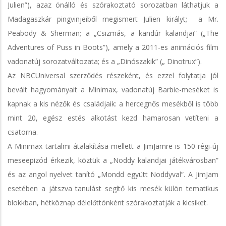
Julien”), azaz önálló és szórakoztató sorozatban láthatjuk a
Madagaszkár pingvinjeiből megismert Julien királyt; a Mr.
Peabody & Sherman; a „Csizmás, a kandúr kalandjai” („The
Adventures of Puss in Boots”), amely a 2011-es animációs film
vadonatúj sorozatváltozata; és a „Dinószakik” („ Dinotrux”).
Az NBCUniversal szerződés részeként, és ezzel folytatja jól
bevált hagyományait a Minimax, vadonatúj Barbie-meséket is
kapnak a kis nézők és családjaik: a hercegnős mesékből is több
mint 20, egész estés alkotást kezd hamarosan vetíteni a
csatorna.
A Minimax tartalmi átalakítása mellett a JimJamre is 150 régi-új
meseepizód érkezik, köztük a „Noddy kalandjai játékvárosban”
és az angol nyelvet tanító „Mondd együtt Noddyval”. A JimJam
esetében a játszva tanulást segítő kis mesék külön tematikus
blokkban, hétköznap délelőttönként szórakoztatják a kicsiket.