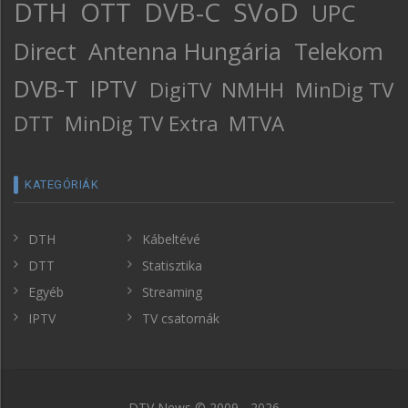
DTH
OTT
DVB-C
SVoD
UPC
Direct
Antenna Hungária
Telekom
DVB-T
IPTV
DigiTV
NMHH
MinDig TV
DTT
MinDig TV Extra
MTVA
KATEGÓRIÁK
DTH
Kábeltévé
DTT
Statisztika
Egyéb
Streaming
IPTV
TV csatornák
DTV News © 2009 - 2026