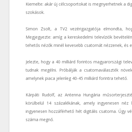
Kiemelte: akár új célcsoportokat is megnyerhetnek a dig
szokások.
Simon Zsolt, a TV2 vezérigazgatója elmondta, hog
Megjegyezte: amíg a kereskedelmi televíziók bevételé
tehetős nézők minél kevesebb csatornát nézzenek, és
Jelezte, hogy a 40 milliárd forintos magyarországi t
tudnak megélni. Próbálják a csatornaválaszték növelé
amelynek piaca jelenleg 40-45 milliárd forintra tehető.
Kárpáti Rudolf, az Antenna Hungária műsorterjeszté
körülbelül 14 százalékának, amely ingyenesen néz 
ingyenesen hozzáférhető hét digitális csatorna. Úgy vé
száma megnő.