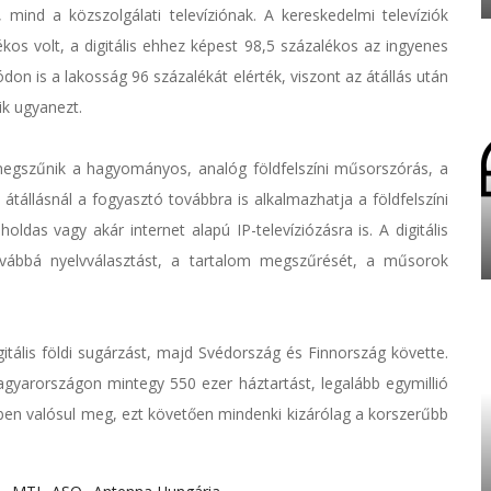
 mind a közszolgálati televíziónak. A kereskedelmi televíziók
os volt, a digitális ehhez képest 98,5 százalékos az ingyenes
don is a lakosság 96 százalékát elérték, viszont az átállás után
ik ugyanezt.
gy megszűnik a hagyományos, analóg földfelszíni műsorszórás, a
is átállásnál a fogyasztó továbbra is alkalmazhatja a földfelszíni
holdas vagy akár internet alapú IP-televíziózásra is. A digitális
vábbá nyelvválasztást, a tartalom megszűrését, a műsorok
itális földi sugárzást, majd Svédország és Finnország követte.
Magyarországon mintegy 550 ezer háztartást, legalább egymillió
mben valósul meg, ezt követően mindenki kizárólag a korszerűbb