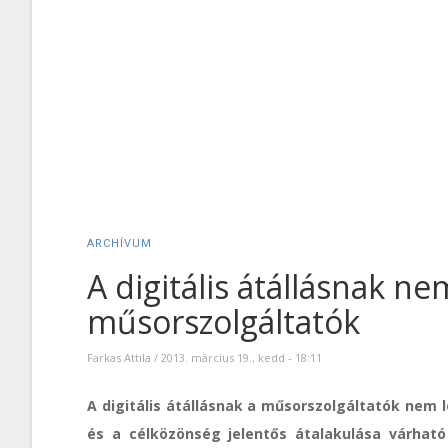
ARCHÍVUM
A digitális átállásnak ne
műsorszolgáltatók
Farkas Attila
/
2013. március 19., kedd - 18:11
A digitális átállásnak a műsorszolgáltatók nem 
és a célközönség jelentős átalakulása várható