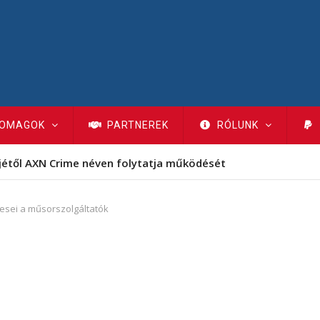
OMAGOK
PARTNEREK
RÓLUNK
jétől AXN Crime néven folytatja működését
tesei a műsorszolgáltatók