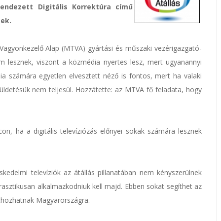
rendezett Digitális Korrektúra című
tek.
Vagyonkezelő Alap (MTVA) gyártási és műszaki vezérigazgató-
m lesznek, viszont a közmédia nyertes lesz, mert ugyanannyi
ia számára egyetlen elvesztett néző is fontos, mert ha valaki
küldetésük nem teljesül. Hozzátette: az MTVA fő feladata, hogy
con, ha a digitális televíziózás előnyei sokak számára lesznek
skedelmi televíziók az átállás pillanatában nem kényszerülnek
rasztikusan alkalmazkodniuk kell majd. Ebben sokat segíthet az
áthozhatnak Magyarországra.