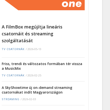
A FilmBox megújítja lineáris
csatornáit és streaming
szolgáltatását
/
2026-05-13
TV CSATORNÁK
Friss, trendi és változatos formában tér vissza
a MusicMix
/
2026-02-25
TV CSATORNÁK
A SkyShowtime új on-demand streaming
csatornákat indít Magyarországon
/
2026-02-03
STREAMING