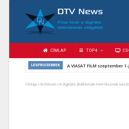
Ugrás
a
tartalomra
Fő
CÍMLAP
TOP4
CS
navigáció
A VIASAT FILM szeptember 1-
LEGFRISSEBBEK
Címlap
»
Archívum
»
A digitális átállásnak nem lesznek vesz
Morzsa