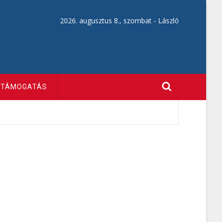
2026. augusztus 8., szombat -
László
TÁMOGATÁS