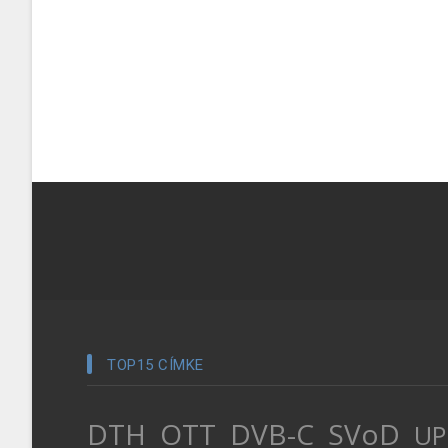
TOP15 CÍMKE
DTH
OTT
DVB-C
SVoD
UP