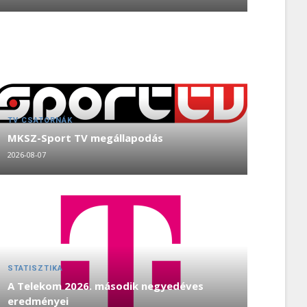
TV CSATORNÁK
MKSZ-Sport TV megállapodás
2026-08-07
STATISZTIKA
A Telekom 2026. második negyedéves
eredményei