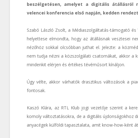
beszélgetésen, amelyet a digitális átállásról 
velencei konferencia első napján, kedden rendez
Szabó László Zsolt, a Médiaszolgáltatás-támogató és 
helyettese elmondta, hogy az átállásnak vesztesei ne
nézőhöz sokkal olcsóbban juthat el. Jelezte: a közméd
nem tudja nézni a közszolgálati csatornákat, akkor a 
mindenkit elérjen és értékes tévéműsort kínáljon.
Úgy vélte, akkor várhatók drasztikus változások a pia
fontosak.
Kaszó Klára, az RTL Klub jogi vezetője szerint a kere
komoly változtatásokra, de a digitális újdonságokhoz d
anyacégek külföldi tapasztalata, amit know-how-ként 