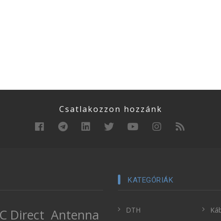
Csatlakozzon hozzánk
KATEGÓRIÁK
DTH
Káb
C Direct
Antenna