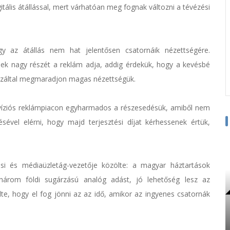
itális átállással, mert várhatóan meg fognak változni a tévézési
y az átállás nem hat jelentősen csatornáik nézettségére.
nek nagy részét a reklám adja, addig érdekük, hogy a kevésbé
 ezáltal megmaradjon magas nézettségük.
elevíziós reklámpiacon egyharmados a részesedésük, amiből nem
sével elérni, hogy majd terjesztési díjat kérhessenek értük,
si és médiaüzletág-vezetője közölte: a magyar háztartások
három földi sugárzású analóg adást, jó lehetőség lesz az
lte, hogy el fog jönni az az idő, amikor az ingyenes csatornák