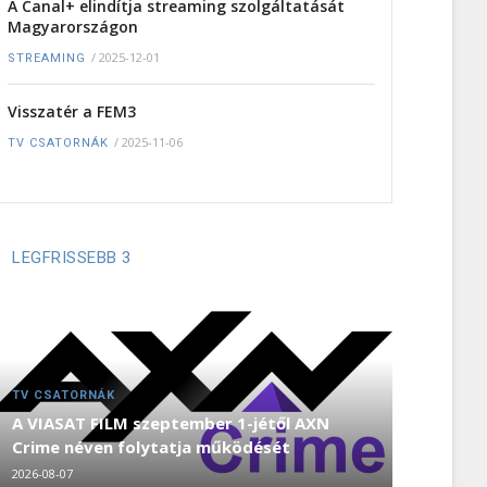
A Canal+ elindítja streaming szolgáltatását
Magyarországon
/
2025-12-01
STREAMING
Visszatér a FEM3
/
2025-11-06
TV CSATORNÁK
LEGFRISSEBB 3
TV CSATORNÁK
A VIASAT FILM szeptember 1-jétől AXN
Crime néven folytatja működését
2026-08-07