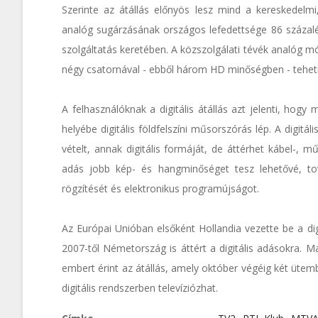
Szerinte az átállás előnyös lesz mind a kereskedelmi,
analóg sugárzásának országos lefedettsége 86 százalék
szolgáltatás keretében. A közszolgálati tévék analóg mó
négy csatornával - ebből három HD minőségben - tehet
A felhasználóknak a digitális átállás azt jelenti, ho
helyébe digitális földfelszíni műsorszórás lép. A digitál
vételt, annak digitális formáját, de áttérhet kábel-, mű
adás jobb kép- és hangminőséget tesz lehetővé, to
rögzítését és elektronikus programújságot.
Az Európai Unióban elsőként Hollandia vezette be a dig
2007-től Németország is áttért a digitális adásokra. 
embert érint az átállás, amely október végéig két üte
digitális rendszerben televíziózhat.