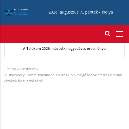
Ugrás
a
2026. augusztus 7., péntek -
Ibolya
tartalomra
Fő
navigáció
Augusztus 22-én érkezik az Aang avatár: Az utolsó léghajlító
Címlap
»
Archívum
»
Morzsa
A Discovery Communications és az MTVA megállapodott az Olimpiai
játékok közvetítéséről