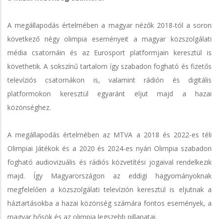
A megállapodás értelmében a magyar nézők 2018-tól a soron
következő négy olimpia eseményeit a magyar közszolgálati
média csatornáin és az Eurosport platformjain keresztül is
követhetik. A sokszínű tartalom így szabadon fogható és fizetős
televíziós csatornákon is, valamint rádión és digitális
platformokon keresztül egyaránt eljut majd a hazai
közönséghez.
A megállapodás értelmében az MTVA a 2018 és 2022-es téli
Olimpiai Játékok és a 2020 és 2024-es nyári Olimpia szabadon
fogható audiovizuális és rádiós közvetítési jogaival rendelkezik
majd. Így Magyarországon az eddigi hagyományoknak
megfelelően a közszolgálati televízión keresztül is eljutnak a
háztartásokba a hazai közönség számára fontos események, a
magyar hősök és az olimpia legszebb pillanatai.