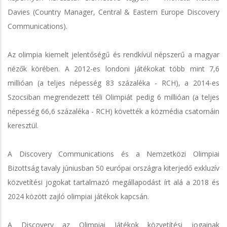
Davies (Country Manager, Central & Eastern Europe Discovery
Communications).
Az olimpia kiemelt jelentőségű és rendkívül népszerű a magyar
nézők körében. A 2012-es londoni játékokat több mint 7,6
millióan (a teljes népesség 83 százaléka - RCH), a 2014-es
Szocsiban megrendezett téli Olimpiát pedig 6 millióan (a teljes
népesség 66,6 százaléka - RCH) követték a közmédia csatornáin
keresztül.
A Discovery Communications és a Nemzetközi Olimpiai
Bizottság tavaly júniusban 50 európai országra kiterjedő exkluzív
közvetítési jogokat tartalmazó megállapodást írt alá a 2018 és
2024 között zajló olimpiai játékok kapcsán.
A Discovery az Olimpiai Játékok közvetítési jogainak