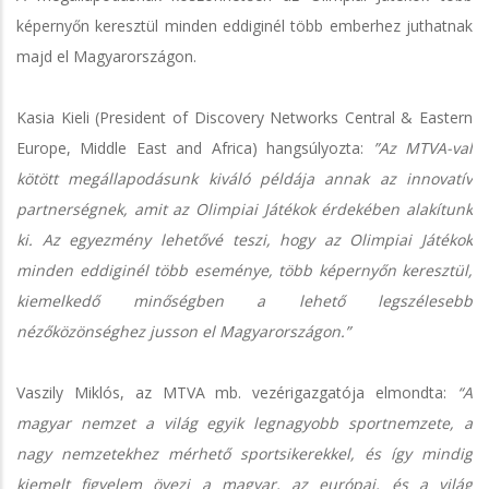
képernyőn keresztül minden eddiginél több emberhez juthatnak
majd el Magyarországon.
Kasia Kieli (President of Discovery Networks Central & Eastern
Europe, Middle East and Africa) hangsúlyozta:
”Az MTVA-val
kötött megállapodásunk kiváló példája annak az innovatív
partnerségnek, amit az Olimpiai Játékok érdekében alakítunk
ki. Az egyezmény lehetővé teszi, hogy az Olimpiai Játékok
minden eddiginél több eseménye, több képernyőn keresztül,
kiemelkedő minőségben a lehető legszélesebb
nézőközönséghez jusson el Magyarországon.”
Vaszily Miklós, az MTVA mb. vezérigazgatója elmondta:
“A
magyar nemzet a világ egyik legnagyobb sportnemzete, a
nagy nemzetekhez mérhető sportsikerekkel, és így mindig
kiemelt figyelem övezi a magyar, az európai, és a világ