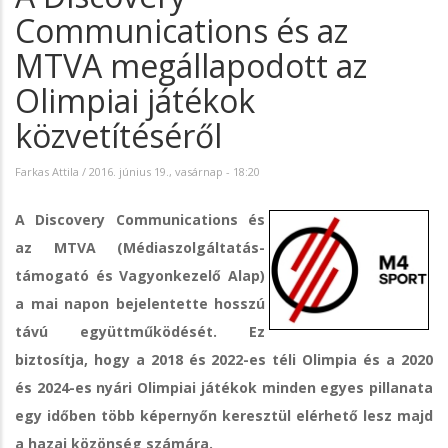
Communications és az
MTVA megállapodott az
Olimpiai játékok
közvetítéséről
Farkas Attila
/
2016. június 19., vasárnap - 18:20
A Discovery Communications és
az MTVA (Médiaszolgáltatás-
támogató és Vagyonkezelő Alap)
a mai napon bejelentette hosszú
távú együttműködését. Ez
biztosítja, hogy a 2018 és 2022-es téli Olimpia és a 2020
és 2024-es nyári Olimpiai játékok minden egyes pillanata
egy időben több képernyőn keresztül elérhető lesz majd
a hazai közönség számára.