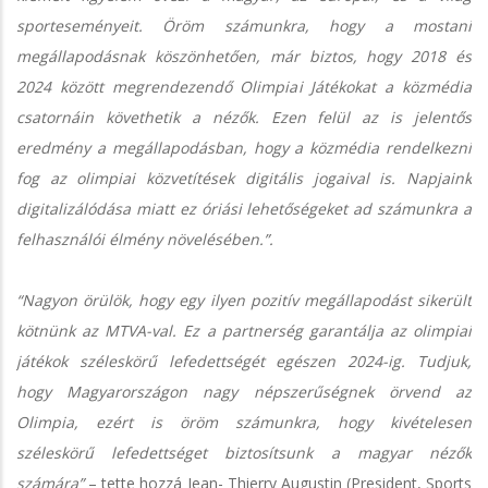
sporteseményeit. Öröm számunkra, hogy a mostani
megállapodásnak köszönhetően, már biztos, hogy 2018 és
2024 között megrendezendő Olimpiai Játékokat a közmédia
csatornáin követhetik a nézők. Ezen felül az is jelentős
eredmény a megállapodásban, hogy a közmédia rendelkezni
fog az olimpiai közvetítések digitális jogaival is. Napjaink
digitalizálódása miatt ez óriási lehetőségeket ad számunkra a
felhasználói élmény növelésében.”.
“Nagyon örülök, hogy egy ilyen pozitív megállapodást sikerült
kötnünk az MTVA-val. Ez a partnerség garantálja az olimpiai
játékok széleskörű lefedettségét egészen 2024-ig. Tudjuk,
hogy Magyarországon nagy népszerűségnek örvend az
Olimpia, ezért is öröm számunkra, hogy kivételesen
széleskörű lefedettséget biztosítsunk a magyar nézők
számára”
– tette hozzá Jean- Thierry Augustin (President, Sports