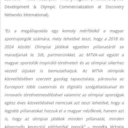
Development & Olympic Commercialization at Discovery
Networks International).
“Ez a megállapodás egy komoly mérföldkő a magyar
sportrajongók számára, mely lehetővé teszi, hogy a 2018 és
2024 közötti Olimpiai Játékok egyetlen pillanatáról se
maradjanak le. Sőt, partnerünkkel, az MTVA-val együtt a
magyar sportolók inspiráló történeteit és az olimpiai sikerhez
vezető útjukat is bemutathatjuk. Az MTVA olimpiák
közvetítésében szerzett gazdag tapasztalata, párosulva az
Eurosport több csatornás és digitális szolgáltatásaival és
innovatív történetmesélésével valamint az olimpiai sportágak
egész éves közvetítésével nemcsak azt teszi lehetővé, hogy a
legjobb pillanatokat hozzuk el a magyar nézőknek, hanem azt
is, hogy az olimpiai játékok minden pillanatát, minden
képernyőn keresztül elérhetővé tegyük”
– mondta Victoria