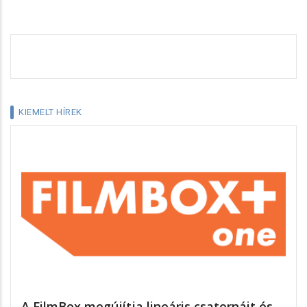
KIEMELT HÍREK
A FilmBox megújítja lineáris csatornáit és