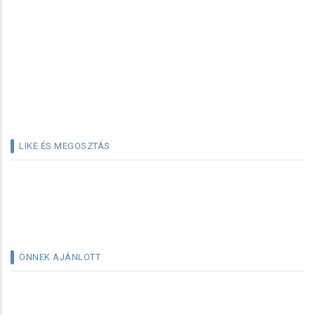
LIKE ÉS MEGOSZTÁS
ÖNNEK AJÁNLOTT