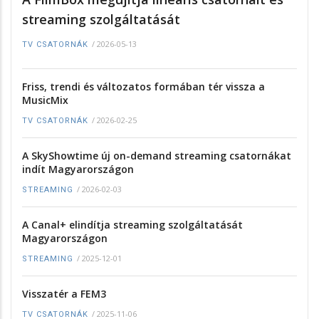
streaming szolgáltatását
/
2026-05-13
TV CSATORNÁK
Friss, trendi és változatos formában tér vissza a
MusicMix
/
2026-02-25
TV CSATORNÁK
A SkyShowtime új on-demand streaming csatornákat
indít Magyarországon
/
2026-02-03
STREAMING
A Canal+ elindítja streaming szolgáltatását
Magyarországon
/
2025-12-01
STREAMING
Visszatér a FEM3
/
2025-11-06
TV CSATORNÁK