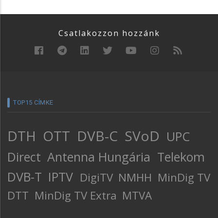
Csatlakozzon hozzánk
TOP15 CÍMKE
DTH
OTT
DVB-C
SVoD
UPC
Direct
Antenna Hungária
Telekom
DVB-T
IPTV
DigiTV
NMHH
MinDig TV
DTT
MinDig TV Extra
MTVA