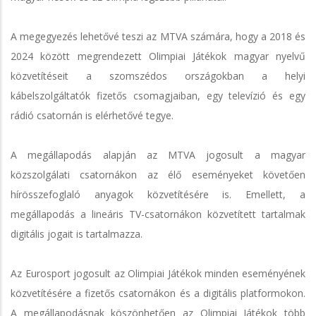
A megegyezés lehetővé teszi az MTVA számára, hogy a 2018 és
2024 között megrendezett Olimpiai Játékok magyar nyelvű
közvetítéseit a szomszédos országokban a helyi
kábelszolgáltatók fizetős csomagjaiban, egy televízió és egy
rádió csatornán is elérhetővé tegye.
A megállapodás alapján az MTVA jogosult a magyar
közszolgálati csatornákon az élő eseményeket követően
hírösszefoglaló anyagok közvetítésére is. Emellett, a
megállapodás a lineáris TV-csatornákon közvetített tartalmak
digitális jogait is tartalmazza.
Az Eurosport jogosult az Olimpiai Játékok minden eseményének
közvetítésére a fizetős csatornákon és a digitális platformokon.
A megállapodásnak köszönhetően az Olimpiai Játékok több