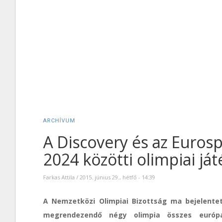
ARCHÍVUM
A Discovery és az Euros
2024 közötti olimpiai ját
Farkas Attila
/
2015. június 29., hétfő - 14:39
A Nemzetközi Olimpiai Bizottság ma bejelente
megrendezendő négy olimpia összes európai