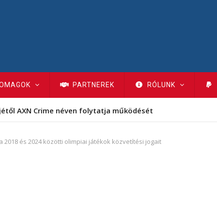
OMAGOK
PARTNEREK
RÓLUNK
jétől AXN Crime néven folytatja működését
2018 és 2024 közötti olimpiai játékok közvetítési jogait