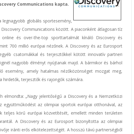
Discovery Communications kapta.
a legnagyobb globális sportesemény,
, a Discovery Communications között. A piaconként átlagosan tíz
 online és over-the-top sporttartalmát kínáló Discovery és
 mint 700 millió európai nézőnek. A Discovery és az Eurosport
yéb csatornákkal és terjesztőkkel kötött innovatív partneri
iginél nagyobb élményt nyújtanak majd. A bármikor és bárhol
ó élő esemény, amely hatalmas nézőközönséget mozgat meg,
 a hirdetők, terjesztők és rajongók számára.
h elmondta: „Nagy jelentőségű a Discovery és a Nemzetközi
az együttműködést az olimpiai sportok európai otthonával, az
ok teljes körű európai közvetítését, emellett minden területen
arantál. A Discovery és az Eurosport bizonyította az olimpiai
vője iránti erős elkötelezettségét. A hosszú távú partnerségből