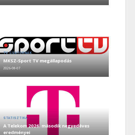
TV CSATORNÁK
MKSZ-Sport TV megállapodás
2026-08-07
STATISZTIKA
A Telekom 2026. második negyedéves
eredményei