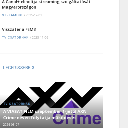
A Canal+ elindítja streaming szolgáltatását
Magyarországon
/
2025-12-01
STREAMING
Visszatér a FEM3
/
2025-11-06
TV CSATORNÁK
LEGFRISSEBB 3
TV CSATORNÁK
A VIASAT FILM szeptember 1-jétől AXN
Crime néven folytatja működését
2026-08-07