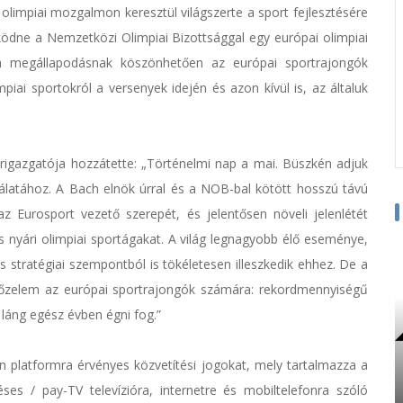
olimpiai mozgalmon keresztül világszerte a sport fejlesztésére
ködne a Nemzetközi Olimpiai Bizottsággal egy európai olimpiai
 a megállapodásnak köszönhetően az európai sportrajongók
piai sportokról a versenyek idején és azon kívül is, az általuk
igazgatója hozzátette: „Történelmi nap a mai. Büszkén adjuk
nálatához. A Bach elnök úrral és a NOB-bal kötött hosszú távú
z Eurosport vezető szerepét, és jelentősen növeli jelenlétét
s nyári olimpiai sportágakat. A világ legnagyobb élő eseménye,
 stratégiai szempontból is tökéletesen illeszkedik ehhez. De a
őzelem az európai sportrajongók számára: rekordmennyiségű
 láng egész évben égni fog.”
n platformra érvényes közvetítési jogokat, mely tartalmazza a
éses / pay-TV televízióra, internetre és mobiltelefonra szóló