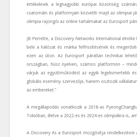
értékeknek a legnagyobb európai közönség számára
csatornáin és platformjain közvetíti majd az olimpiai 
olimpia rajongói az online tartalmakat az Eurosport páneu
JB Perrette, a Discovery Networks International elnöke
bele a hálózat és márka felfrissítésének és megerősí
ezen az úton. Az Eurosport páratlan technikai lehet
országban, húsz nyelven, számos platformon – mind
várjuk az együttműködést az egyik legelismertebb é
globális esemény szervezője, hanem osztozik vállalatunk
az embereket.”
A megállapodás vonatkozik a 2018-as PyeongChangban r
Tokióban, illetve a 2022-es és 2024-es olimpiákra is, 
A Discovery és a Eurosport mozgósítja rendelkezésre á