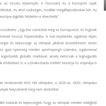
, az összes képernyőn. A Discovery és a Eurosport saját
játékokat, és ahol szükséges, további megállapodásokat köt. Az
rópai digitális felületén is élvezhetik.”
 hozzátette: „Egy éve szereztük meg az Eurosportot, és fogtunk
tésének hosszú folyamatába. A mai bejelentés izgalmas lépés
őségei és képessége az olimpiai játékok közvetítésére ötven
ez igazi nyereség minden sportrajongó számára. Izgalommal
s legerősebb globális márkával, amely nemcsak a legnagyobb
 értékeiben is: a szórakoztatás mellett bevonja és inspirálja is
endezendő XXIII. téli olimpiára, a 2020-as, XXXII. olimpiára
amelyek helyszínéről még nem döntöttek.
lló tudását és képességeit, hogy az olimpiát minden eddiginél