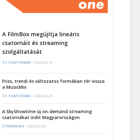
A FilmBox megújítja lineáris
csatornáit és streaming
szolgáltatását
/
2026-05-13
TV CSATORNÁK
Friss, trendi és változatos formában tér vissza
a MusicMix
/
2026-02-25
TV CSATORNÁK
A SkyShowtime új on-demand streaming
csatornákat indít Magyarországon
/
2026-02-03
STREAMING