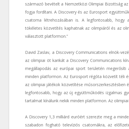
származó bevételt a Nemzetközi Olimpiai Bizottság az 
fogja fordítani. A Discovery és az Eurosport együttmű
csatorna létrehozásában is. A legfontosabb, hogy
tökéletes közvetítés kaphatnak az olimpiáról és az olim
választott platformon.”
David Zaslav, a Discovery Communications elnök-vezér
az olimpiai öt karikát a Discovery Communications kí
megállapodás az európai sport területén megerősíti a
minden platformon. Az Eurosport régóta közvetít téli é
az olimpiai játékok közvetítése műsorszerkesztésben és
legfontosabb, hogy az új együttműködés izgalmas gy
tartalmat kínálunk nekik minden platformon. Az olimpiai
A Discovery 1,3 milliárd euróért szerezte meg a minde
szabadon fogható televíziós csatornákra, az előfizet