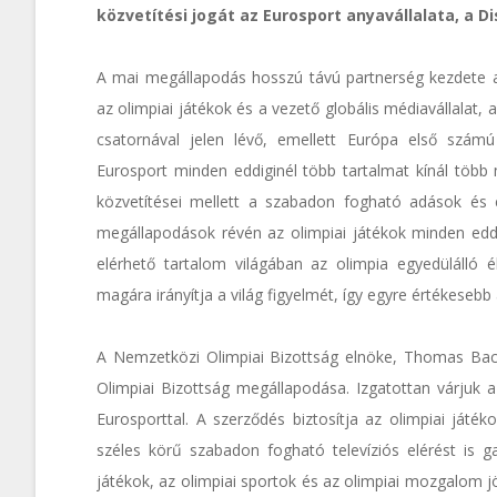
közvetítési jogát az Eurosport anyavállalata, a 
A mai megállapodás hosszú távú partnerség kezdete 
az olimpiai játékok és a vezető globális médiavállalat
csatornával jelen lévő, emellett Európa első számú
Eurosport minden eddiginél több tartalmat kínál több
közvetítései mellett a szabadon fogható adások és eg
megállapodások révén az olimpiai játékok minden edd
elérhető tartalom világában az olimpia egyedüláll
magára irányítja a világ figyelmét, így egyre értékesebb
A Nemzetközi Olimpiai Bizottság elnöke, Thomas Bac
Olimpiai Bizottság megállapodása. Izgatottan várjuk 
Eurosporttal. A szerződés biztosítja az olimpiai játék
széles körű szabadon fogható televíziós elérést is g
játékok, az olimpiai sportok és az olimpiai mozgalom jö