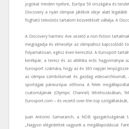
jogokat minden nyelvre, Európa 50 országára és terül
Discovery a nyári olimpiai játékok ideje alatt legaláb
fogható televíziós tartalom közvetítését vállalja. A Dis
A Discovery harminc éve vezető a non-fiction tartalmak
megragadja és elmesélje az olimpiához kapcsolódó t
folyamatosan, egész éven keresztül. A Eurosport tartalmá
kerékpár, a tenisz és az atlétika erős hagyományai a
Eurosport számára, hogy az év 365 napján lenyűgözze 
az olimpia szimbólumait és gazdag videoarchívumát, a
sportágak páneurópai otthona. A felek megállapodt
csatornájának (Olympic Channel) létrehozásában, fe
Eurosport.com – és vezető over-the-top szolgáltatását, 
Juan Antonio Samaranch, a NOB igazgatóságának tagj
„Nagyon elégedettek vagyunk a megállapodással. Fantas