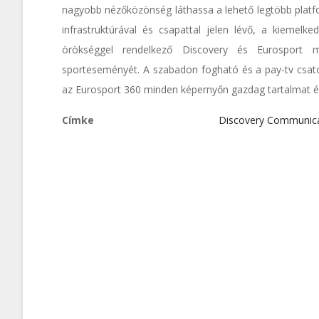
nagyobb nézőközönség láthassa a lehető legtöbb platfo
infrastruktúrával és csapattal jelen lévő, a kiemel
örökséggel rendelkező Discovery és Eurosport m
sporteseményét. A szabadon fogható és a pay-tv csato
az Eurosport 360 minden képernyőn gazdag tartalmat és
Címke
Discovery Communica