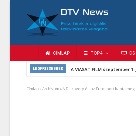
Ugrás
a
tartalomra
Fő
CÍMLAP
TOP4
CS
navigáció
A VIASAT FILM szeptember 1-
LEGFRISSEBBEK
Címlap
»
Archívum
»
A Discovery és az Eurosport kapta meg a 
Morzsa