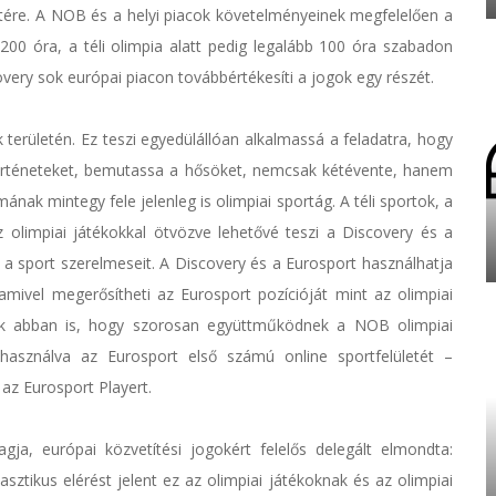
etére. A NOB és a helyi piacok követelményeinek megfelelően a
b 200 óra, a téli olimpia alatt pedig legalább 100 óra szabadon
covery sok európai piacon továbbértékesíti a jogok egy részét.
 területén. Ez teszi egyedülállóan alkalmassá a feladatra, hogy
örténeteket, bemutassa a hősöket, nemcsak kétévente, hanem
nak mintegy fele jelenleg is olimpiai sportág. A téli sportok, a
z olimpiai játékokkal ötvözve lehetővé teszi a Discovery és a
a sport szerelmeseit. A Discovery és a Eurosport használhatja
mivel megerősítheti az Eurosport pozícióját mint az olimpiai
ak abban is, hogy szorosan együttműködnek a NOB olimpiai
lhasználva az Eurosport első számú online sportfelületét –
az Eurosport Playert.
a, európai közvetítési jogokért felelős delegált elmondta:
ztikus elérést jelent ez az olimpiai játékoknak és az olimpiai