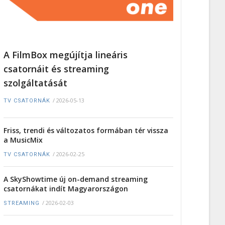
A FilmBox megújítja lineáris
csatornáit és streaming
szolgáltatását
/
2026-05-13
TV CSATORNÁK
Friss, trendi és változatos formában tér vissza
a MusicMix
/
2026-02-25
TV CSATORNÁK
A SkyShowtime új on-demand streaming
csatornákat indít Magyarországon
/
2026-02-03
STREAMING