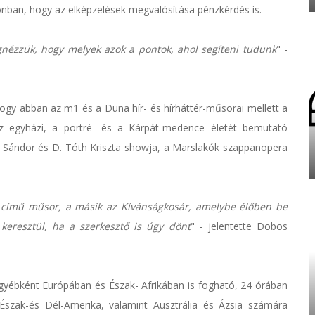
onban, hogy az elképzelések megvalósítása pénzkérdés is.
nézzük, hogy melyek azok a pontok, ahol segíteni tudunk
" -
gy abban az m1 és a Duna hír- és hírháttér-műsorai mellett a
az egyházi, a portré- és a Kárpát-medence életét bemutató
 Sándor és D. Tóth Kriszta showja, a Marslakók szappanopera
l című műsor, a másik az Kívánságkosár, amelybe élőben be
keresztül, ha a szerkesztő is úgy dönt
" - jelentette Dobos
gyébként Európában és Észak- Afrikában is fogható, 24 órában
 Észak-és Dél-Amerika, valamint Ausztrália és Ázsia számára