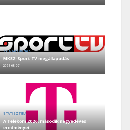
TV CSATORNÁK
MKSZ-Sport TV megállapodás
2026-08-07
STATISZTIKA
A Telekom 2026. második negyedéves
eredményei