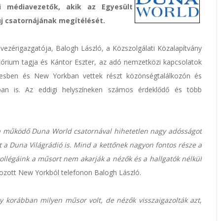
i médiavezetők, akik az Egyesült
j csatornájának megítélését.
vezérigazgatója, Balogh László, a Közszolgálati Közalapítvány
tórium tagja és Kántor Eszter, az adó nemzetközi kapcsolatok
lesben és New Yorkban vettek részt közönségtalálkozón és
an is. Az eddigi helyszíneken számos érdeklődő és több
ta működő Duna World csatornával hihetetlen nagy adósságot
lt a Duna Világrádió is. Mind a kettőnek nagyon fontos része a
llégáink a műsort nem akarják a nézők és a hallgatók nélkül
tkozott New Yorkból telefonon Balogh László.
hogy korábban milyen műsor volt, de nézők visszaigazolták azt,