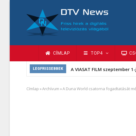
Ugrás
a
tartalomra
Fő
CÍMLAP
TOP4
CS
navigáció
A VIASAT FILM szeptember 1-
LEGFRISSEBBEK
Címlap
»
Archívum
»
A Duna World csatorna fogadtatását mé
Morzsa