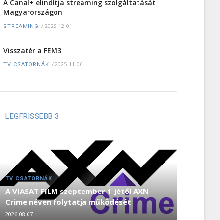
A Canal+ elindítja streaming szolgáltatását
Magyarországon
/
2025-12-01
STREAMING
Visszatér a FEM3
/
2025-11-06
TV CSATORNÁK
LEGFRISSEBB 3
TV CSATORNÁK
A VIASAT FILM szeptember 1-jétől AXN
Crime néven folytatja működését
2026-08-07