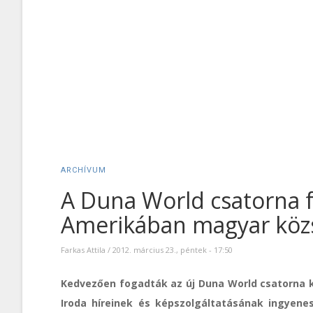
ARCHÍVUM
A Duna World csatorna f
Amerikában magyar közs
Farkas Attila
/
2012. március 23., péntek - 17:50
Kedvezően fogadták az új Duna World csatorna k
Iroda híreinek és képszolgáltatásának ingyene