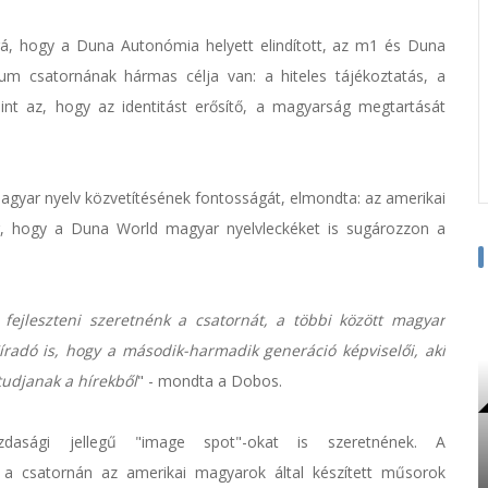
á, hogy a Duna Autonómia helyett elindított, az m1 és Duna
um csatornának hármas célja van: a hiteles tájékoztatás, a
int az, hogy az identitást erősítő, a magyarság megtartását
magyar nyelv közvetítésének fontosságát, elmondta: az amerikai
, hogy a Duna World magyar nyelvleckéket is sugározzon a
fejleszteni szeretnénk a csatornát, a többi között magyar
íradó is, hogy a második-harmadik generáció képviselői, aki
tudjanak a hírekből
" - mondta a Dobos.
gazdasági jellegű "image spot"-okat is szeretnének. A
y a csatornán az amerikai magyarok által készített műsorok