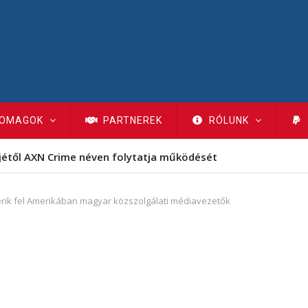
OMAGOK
PARTNEREK
RÓLUNK
jétől AXN Crime néven folytatja működését
rik fel Amerikában magyar közszolgálati médiavezetők