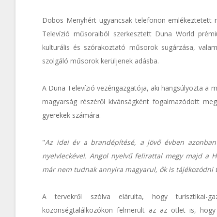
Dobos Menyhért ugyancsak telefonon emlékeztetett r
Televízió műsoraiból szerkesztett Duna World prémi
kulturális és szórakoztató műsorok sugárzása, valam
szolgáló műsorok kerüljenek adásba.
A Duna Televízió vezérigazgatója, aki hangsúlyozta a 
magyarság részéről kívánságként fogalmazódott meg
gyerekek számára.
"
Az idei év a brandépítésé, a jövő évben azonban 
nyelvleckével. Angol nyelvű felirattal megy majd a H
már nem tudnak annyira magyarul, ők is tájékozódni 
A tervekről szólva elárulta, hogy turisztikai-
közönségtalálkozókon felmerült az az ötlet is, hog