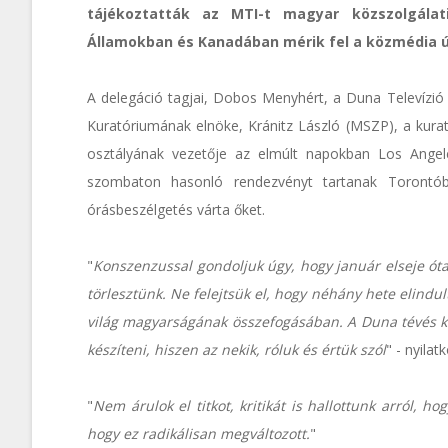
tájékoztatták az MTI-t magyar közszolgálat
Államokban és Kanadában mérik fel a közmédia ú
A delegáció tagjai, Dobos Menyhért, a Duna Televízió 
Kuratóriumának elnöke, Kránitz László (MSZP), a kura
osztályának vezetője az elmúlt napokban Los Ange
szombaton hasonló rendezvényt tartanak Torontób
órásbeszélgetés várta őket.
"
Konszenzussal gondoljuk úgy, hogy január elseje ó
törlesztünk. Ne felejtsük el, hogy néhány hete elindu
világ magyarságának összefogásában. A Duna tévés ko
készíteni, hiszen az nekik, róluk és értük szól
" - nyila
"
Nem árulok el titkot, kritikát is hallottunk arról, 
hogy ez radikálisan megváltozott.
"