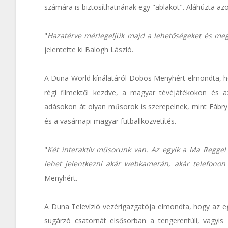
számára is biztosíthatnának egy "ablakot". Aláhúzta az
"
Hazatérve mérlegeljük majd a lehetőségeket és meg
jelentette ki Balogh László.
A Duna World kínálatáról Dobos Menyhért elmondta, ho
régi filmektől kezdve, a magyar tévéjátékokon és 
adásokon át olyan műsorok is szerepelnek, mint Fábry
és a vasárnapi magyar futballközvetítés.
"
Két interaktív műsorunk van. Az egyik a Ma Regge
lehet jelentkezni akár webkamerán, akár telefonon 
Menyhért.
A Duna Televízió vezérigazgatója elmondta, hogy az e
sugárzó csatornát elsősorban a tengerentúli, vagyis