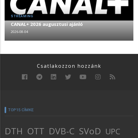
STREAMING
CANAL+ 2026 augusztusi ajánló
2026-08-04
Csatlakozzon hozzánk
TOP15 CÍMKE
DTH
OTT
DVB-C
SVoD
UPC