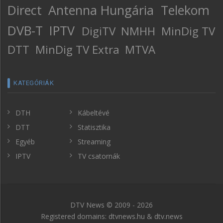
Direct
Antenna Hungária
Telekom
DVB-T
IPTV
DigiTV
NMHH
MinDig TV
DTT
MinDig TV Extra
MTVA
KATEGÓRIÁK
DTH
Kábeltévé
DTT
Statisztika
Egyéb
Streaming
IPTV
TV csatornák
DTV News © 2009 - 2026
Registered domains: dtvnews.hu & dtv.news