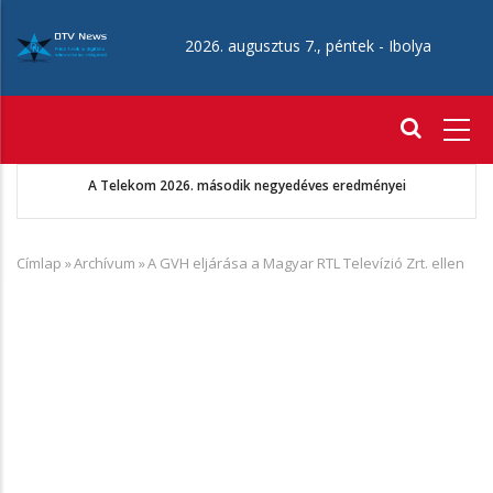
Ugrás
a
2026. augusztus 7., péntek -
Ibolya
tartalomra
Fő
navigáció
A Telekom 2026. második negyedéves eredményei
Aug
Címlap
»
Archívum
»
A GVH eljárása a Magyar RTL Televízió Zrt. ellen
Morzsa