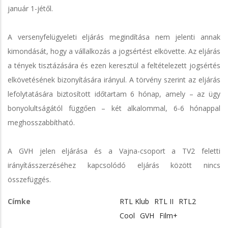
január 1-jétől.
A versenyfelügyeleti eljárás megindítása nem jelenti annak
kimondását, hogy a vállalkozás a jogsértést elkövette. Az eljárás
a tények tisztázására és ezen keresztül a feltételezett jogsértés
elkövetésének bizonyítására irányul. A törvény szerint az eljárás
lefolytatására biztosított időtartam 6 hónap, amely – az ügy
bonyolultságától függően – két alkalommal, 6-6 hónappal
meghosszabbítható.
A GVH jelen eljárása és a Vajna-csoport a TV2 feletti
irányításszerzéséhez kapcsolódó eljárás között nincs
összefüggés.
Címke
RTL Klub
RTL II
RTL2
Cool
GVH
Film+