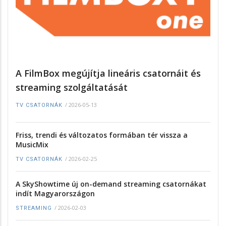
A FilmBox megújítja lineáris csatornáit és
streaming szolgáltatását
/
2026-05-13
TV CSATORNÁK
Friss, trendi és változatos formában tér vissza a
MusicMix
/
2026-02-25
TV CSATORNÁK
A SkyShowtime új on-demand streaming csatornákat
indít Magyarországon
/
2026-02-03
STREAMING