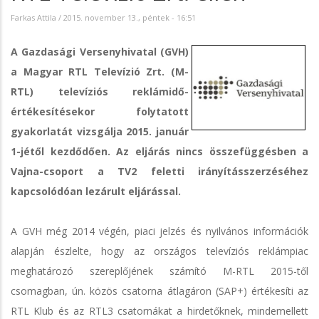
Farkas Attila
/
2015. november 13., péntek - 16:51
A Gazdasági Versenyhivatal (GVH)
a Magyar RTL Televízió Zrt. (M-
RTL) televíziós reklámidő-
értékesítésekor folytatott
gyakorlatát vizsgálja 2015. január
1-jétől kezdődően. Az eljárás nincs összefüggésben a
Vajna-csoport a TV2 feletti irányításszerzéséhez
kapcsolódóan lezárult eljárással.
A GVH még 2014 végén, piaci jelzés és nyilvános információk
alapján észlelte, hogy az országos televíziós reklámpiac
meghatározó szereplőjének számító M-RTL 2015-től
csomagban, ún. közös csatorna átlagáron (SAP+) értékesíti az
RTL Klub és az RTL3 csatornákat a hirdetőknek, mindemellett