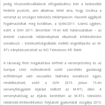
pedig részesedésvállalások elfogadásához köti a kedvezőbb
hirdetői pozíciót, ami alkalmas lehet arra, hogy torzítsa a
versenyt az országos televíziós reklámpiacon. Hasonló aggályok
fogalmazódtak meg korábban, a Vj/66/2011. számú ügyben,
ezért a GVH 2011. december 19-én kelt határozatában – az
érintett csatornák reklámidejének elkülönült értékesítésére
vonatkozó – kötelezettségvállalás mellett engedélyezte az M-
RTL irányításszerzését az IKO Televisions Kft. felett.
A társaság fenti magatartása sértheti a versenytörvény és az
Európai Unió működéséről szóló szerződés gazdasági
erőfölénnyel való visszaélés tilalmára vonatkozó egyes
rendelkezéseit, ezért a GVH 2015. június 15-én
versenyfelügyeleti eljárást indított az M-RTL ellen. A
versenyhatóság az eljárás keretében az M-RTL televíziós
reklámidő-értékesítésekor folytatott gyakorlatát vizsgálja 2015.