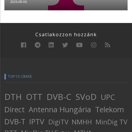
2026-08-06
Csatlakozzon hozzánk
TOP15 CÍMKE
DTH
OTT
DVB-C
SVoD
UPC
Direct
Antenna Hungária
Telekom
DVB-T
IPTV
DigiTV
NMHH
MinDig TV