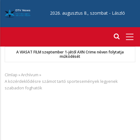
Ugrás
a
2026. augusztus 8., szombat -
László
tartalomra
Fő
navigáció
A VIASAT FILM szeptember 1-jétől AXN Crime néven folytatja
működését
Címlap
»
Archívum
»
Morzsa
A közérdeklődésre számot tartó sportesemények legyenek
szabadon foghatók