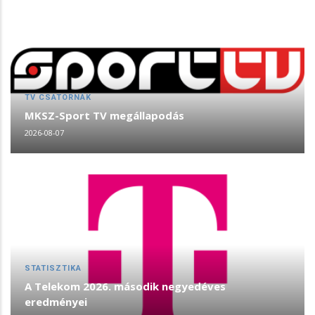
TV CSATORNÁK
MKSZ-Sport TV megállapodás
2026-08-07
STATISZTIKA
A Telekom 2026. második negyedéves
eredményei