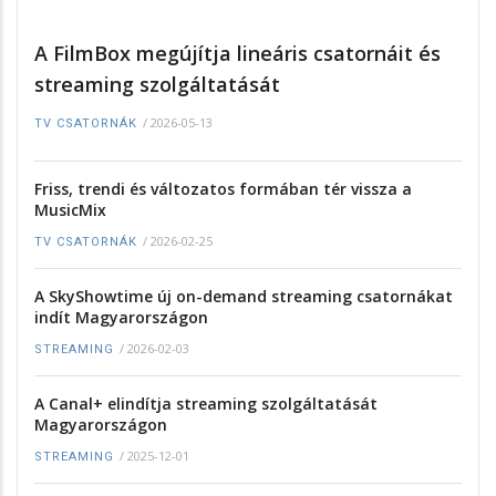
A FilmBox megújítja lineáris csatornáit és
streaming szolgáltatását
/
2026-05-13
TV CSATORNÁK
Friss, trendi és változatos formában tér vissza a
MusicMix
/
2026-02-25
TV CSATORNÁK
A SkyShowtime új on-demand streaming csatornákat
indít Magyarországon
/
2026-02-03
STREAMING
A Canal+ elindítja streaming szolgáltatását
Magyarországon
/
2025-12-01
STREAMING