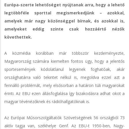
Európa-szerte lehetőséget nyújtanak arra, hogy a lehető
legtöbbféle sporttal megismerkedjünk – azokkal,
amelyek már nagy közönséggel bírnak, és azokkal is,
amelyeket eddig szinte csak hozzáértő nézők
követhettek.
A közmédia korábban már többször kezdeményezte,
Magyarország számára kiemelten fontos ügy, hogy a jelentős
sportesemények kódolatlanul legyenek foghatóak, akár
országhatárra való tekintet nélkül is, megoldva ezzel azt a
fennálló problémát, mely elsősorban a határon túli magyarokat
érinti. Az EBU ezen állásfoglalása így bizakodásra adhat okot a
magyar tévénézőknek és rádióhallgatóknak is.
Az Európai Műsorszolgáltatók Szövetségének 56 országból 73
aktív tagja van, székhelye Genf. Az EBU-t 1950-ben, Nagy-