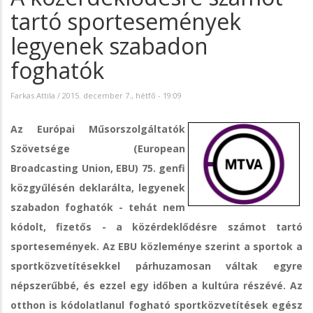
tartó sportesemények
legyenek szabadon
foghatók
Farkas Attila
/
2015. december 7., hétfő - 19:09
Az Európai Műsorszolgáltatók
Szövetsége (European
Broadcasting Union, EBU) 75. genfi
közgyűlésén deklarálta, legyenek
szabadon foghatók - tehát nem
kódolt, fizetős - a közérdeklődésre számot tartó
sportesemények. Az EBU közleménye szerint a sportok a
sportközvetítésekkel párhuzamosan váltak egyre
népszerűbbé, és ezzel egy időben a kultúra részévé. Az
otthon is kódolatlanul fogható sportközvetítések egész