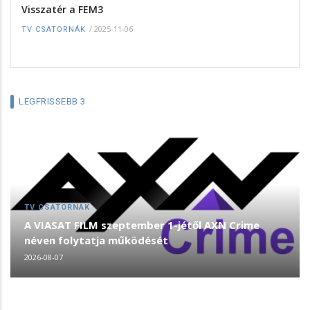
Visszatér a FEM3
/
2025-11-06
TV CSATORNÁK
LEGFRISSEBB 3
TV CSATORNÁK
A VIASAT FILM szeptember 1-jétől AXN Crime
néven folytatja működését
2026-08-07