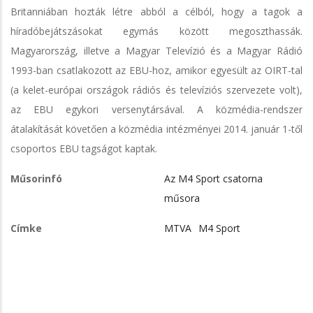
Britanniában hozták létre abból a célból, hogy a tagok a
híradóbejátszásokat egymás között megoszthassák.
Magyarország, illetve a Magyar Televízió és a Magyar Rádió
1993-ban csatlakozott az EBU-hoz, amikor egyesült az OIRT-tal
(a kelet-európai országok rádiós és televíziós szervezete volt),
az EBU egykori versenytársával. A közmédia-rendszer
átalakítását követően a közmédia intézményei 2014. január 1-től
csoportos EBU tagságot kaptak.
Műsorinfó
Az M4 Sport csatorna
műsora
Címke
MTVA
M4 Sport