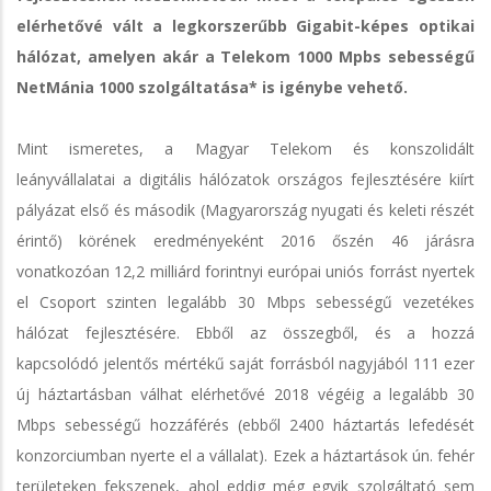
elérhetővé vált a legkorszerűbb Gigabit-képes optikai
hálózat, amelyen akár a Telekom 1000 Mpbs sebességű
NetMánia 1000 szolgáltatása* is igénybe vehető.
Mint ismeretes, a Magyar Telekom és konszolidált
leányvállalatai a digitális hálózatok országos fejlesztésére kiírt
pályázat első és második (Magyarország nyugati és keleti részét
érintő) körének eredményeként 2016 őszén 46 járásra
vonatkozóan 12,2 milliárd forintnyi európai uniós forrást nyertek
el Csoport szinten legalább 30 Mbps sebességű vezetékes
hálózat fejlesztésére. Ebből az összegből, és a hozzá
kapcsolódó jelentős mértékű saját forrásból nagyjából 111 ezer
új háztartásban válhat elérhetővé 2018 végéig a legalább 30
Mbps sebességű hozzáférés (ebből 2400 háztartás lefedését
konzorciumban nyerte el a vállalat). Ezek a háztartások ún. fehér
területeken fekszenek, ahol eddig még egyik szolgáltató sem