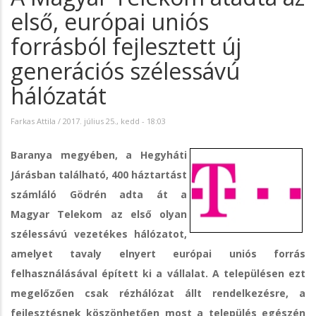
első, európai uniós
forrásból fejlesztett új
generációs szélessávú
hálózatát
Farkas Attila
/
2017. július 25., kedd - 18:03
Baranya megyében, a Hegyháti
Járásban található, 400 háztartást
számláló Gödrén adta át a
Magyar Telekom az első olyan
szélessávú vezetékes hálózatot,
amelyet tavaly elnyert európai uniós forrás
felhasználásával épített ki a vállalat. A településen ezt
megelőzően csak rézhálózat állt rendelkezésre, a
fejlesztésnek köszönhetően most a település egészén