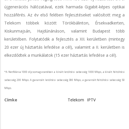
újgenerációs hálózatával, ezek harmada Gigabit-képes optikai
hozzáférés. Az év első felében fejlesztéseket valósított meg a
Telekom többek között Törökbálinton, Érsekvadkerten,
Kiskunmajsán, Hajdúnánáson, valamint Budapest több
kerületében. Folytatódik a fejlesztés a XII. kerületben (mintegy
20 ezer új háztartás lefedése a cél), valamint a II. kerületben is
elkezdődtek a munkálatok (15 ezer háztartás lefedése a cél).
*A NetMánia 1000 díjcsomag esetében a kínált letöltési sebesség 1000 Mbps, a kínált feltöltési
sebesség 200 Mbps. A garantált letöltési sebesség 300 Mbps, a garantált feltöltési sebesség 50
Mbps.
Címke
Telekom
IPTV