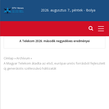
Ugrás
a
2026. augusztus 7., péntek -
Ibolya
tartalomra
Fő
navigáció
A Telekom 2026. második negyedéves eredményei
Címlap
»
Archívum
»
Morzsa
A Magyar Telekom átadta az első, európai uniós forrásból fejlesztett
új generációs szélessávú hálózatát