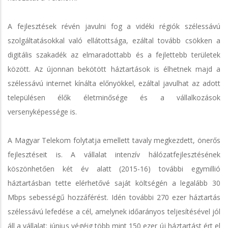
A fejlesztések révén javulni fog a vidéki régiók szélessávú
szolgáltatásokkal való ellátottsága, ezáltal tovább csökken a
digitális szakadék az elmaradottabb és a fejlettebb területek
között. Az újonnan bekötött háztartások is élhetnek majd a
szélessávú internet kínálta előnyökkel, ezáltal javulhat az adott
településen élők életminősége és a vállalkozások
versenyképessége is.
A Magyar Telekom folytatja emellett tavaly megkezdett, önerős
fejlesztéseit is. A vállalat intenzív hálózatfejlesztésének
köszönhetően két év alatt (2015-16) további egymillió
háztartásban tette elérhetővé saját költségén a legalább 30
Mbps sebességű hozzáférést. Idén további 270 ezer háztartás
szélessávú lefedése a cél, amelynek időarányos teljesítésével jól
áll a vállalat: június végéig több mint 150 ezer új háztartást ért el