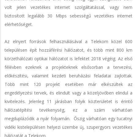
volt jelen vezetékes internet szolgáltatással, vagy nem
biztosított legalább 30 Mbps sebességű vezetékes internet
elérhetőséget.
Az elnyert források felhasználásával a Telekom közel 600
településen épít hozzáférési hálózatot, és több mint 800 km
körzethálózati optikai hálózatot is lefektet 2018 végéig. Az első
félévben ezeknek a projekteknek elsősorban a tervezési,
előkészítési, valamint kezdeti beruházási feladatai zajlottak.
Több mint 120 projekt esetében már elkészültek az
engedélyezési tervek, és elindult vagy a közeljövőben elindul a
kivitelezés. Jelenleg 11 járásban folyik közterületet is érintő
hálózatépítési tevékenység, ez a szám várhatóan
megduplázódik a nyár folyamán. Őszig várhatóan egy tucatnyi
vidéki kistelepülésen helyezi üzembe új, szupergyors vezetékes
hálózatát a Telekom.