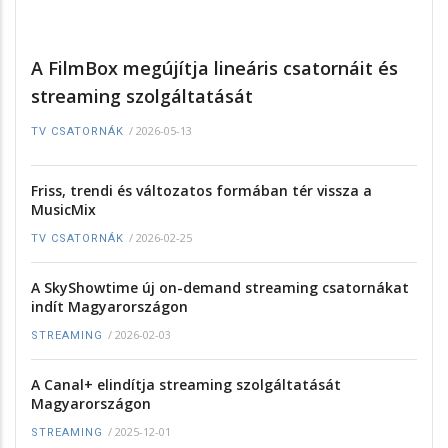
A FilmBox megújítja lineáris csatornáit és
streaming szolgáltatását
/
2026-05-13
TV CSATORNÁK
Friss, trendi és változatos formában tér vissza a
MusicMix
/
2026-02-25
TV CSATORNÁK
A SkyShowtime új on-demand streaming csatornákat
indít Magyarországon
/
2026-02-03
STREAMING
A Canal+ elindítja streaming szolgáltatását
Magyarországon
/
2025-12-01
STREAMING