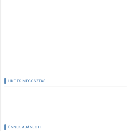
LIKE ÉS MEGOSZTÁS
ÖNNEK AJÁNLOTT