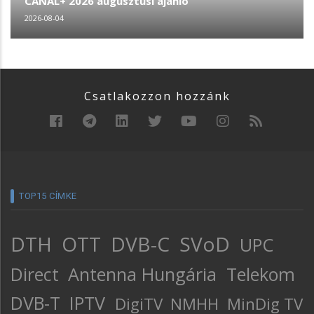
CANAL+ 2026 augusztusi ajánló
2026-08-04
Csatlakozzon hozzánk
TOP15 CÍMKE
DTH
OTT
DVB-C
SVoD
UPC
Direct
Antenna Hungária
Telekom
DVB-T
IPTV
DigiTV
NMHH
MinDig TV