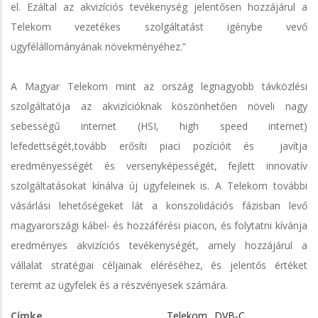
el. Ezáltal az akvizíciós tevékenység jelentősen hozzájárul a
Telekom vezetékes szolgáltatást igénybe vevő
ügyfélállományának növekményéhez.”
A Magyar Telekom mint az ország legnagyobb távközlési
szolgáltatója az akvizícióknak köszönhetően növeli nagy
sebességű internet (HSI, high speed internet)
lefedettségét,tovább erősíti piaci pozícióit és javítja
eredményességét és versenyképességét, fejlett innovatív
szolgáltatásokat kínálva új ügyfeleinek is. A Telekom további
vásárlási lehetőségeket lát a konszolidációs fázisban levő
magyarországi kábel- és hozzáférési piacon, és folytatni kívánja
eredményes akvizíciós tevékenységét, amely hozzájárul a
vállalat stratégiai céljainak eléréséhez, és jelentős értéket
teremt az ügyfelek és a részvényesek számára.
Címke
Telekom
DVB-C