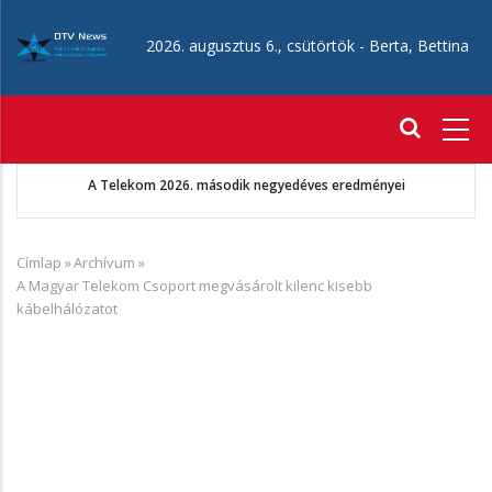
Ugrás
a
2026. augusztus 6., csütörtök -
Berta, Bettina
tartalomra
Fő
navigáció
A Telekom 2026. második negyedéves eredményei
Címlap
»
Archívum
»
Morzsa
A Magyar Telekom Csoport megvásárolt kilenc kisebb
kábelhálózatot