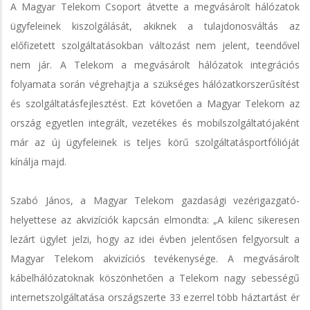
A Magyar Telekom Csoport átvette a megvásárolt hálózatok
ügyfeleinek kiszolgálását, akiknek a tulajdonosváltás az
előfizetett szolgáltatásokban változást nem jelent, teendővel
nem jár. A Telekom a megvásárolt hálózatok integrációs
folyamata során végrehajtja a szükséges hálózatkorszerűsítést
és szolgáltatásfejlesztést. Ezt követően a Magyar Telekom az
ország egyetlen integrált, vezetékes és mobilszolgáltatójaként
már az új ügyfeleinek is teljes körű szolgáltatásportfólióját
kínálja majd.
Szabó János, a Magyar Telekom gazdasági vezérigazgató-
helyettese az akvizíciók kapcsán elmondta: „A kilenc sikeresen
lezárt ügylet jelzi, hogy az idei évben jelentősen felgyorsult a
Magyar Telekom akvizíciós tevékenysége. A megvásárolt
kábelhálózatoknak köszönhetően a Telekom nagy sebességű
internetszolgáltatása országszerte 33 ezerrel több háztartást ér