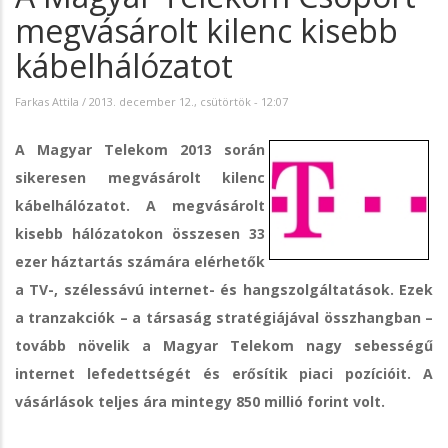
megvásárolt kilenc kisebb
kábelhálózatot
Farkas Attila
/
2013. december 12., csütörtök - 12:07
A Magyar Telekom 2013 során
sikeresen megvásárolt kilenc
kábelhálózatot. A megvásárolt
kisebb hálózatokon összesen 33
ezer háztartás számára elérhetők
a TV-, szélessávú internet- és hangszolgáltatások. Ezek
a tranzakciók – a társaság stratégiájával összhangban –
tovább növelik a Magyar Telekom nagy sebességű
internet lefedettségét és erősítik piaci pozícióit. A
vásárlások teljes ára mintegy 850 millió forint volt.