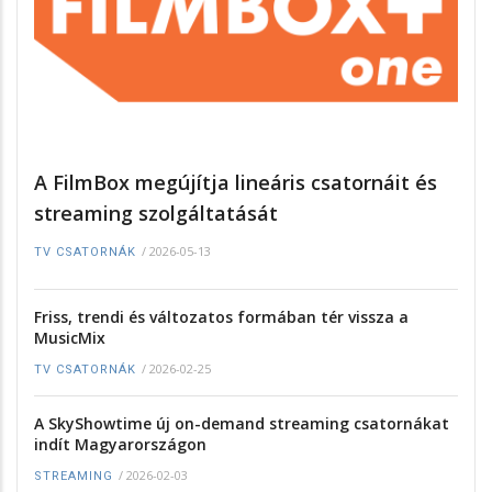
A FilmBox megújítja lineáris csatornáit és
streaming szolgáltatását
/
2026-05-13
TV CSATORNÁK
Friss, trendi és változatos formában tér vissza a
MusicMix
/
2026-02-25
TV CSATORNÁK
A SkyShowtime új on-demand streaming csatornákat
indít Magyarországon
/
2026-02-03
STREAMING