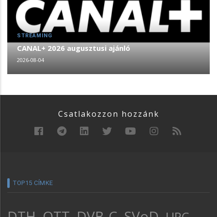
STREAMING
CANAL+ 2026 augusztusi ajánló
2026-08-04
Csatlakozzon hozzánk
TOP15 CÍMKE
DTH
OTT
DVB-C
SVoD
UPC