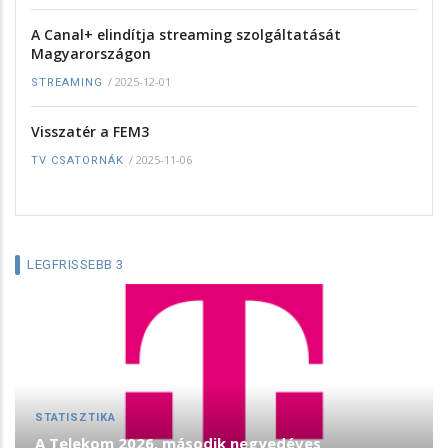
A Canal+ elindítja streaming szolgáltatását
Magyarországon
/
2025-12-01
STREAMING
Visszatér a FEM3
/
2025-11-06
TV CSATORNÁK
LEGFRISSEBB 3
STATISZTIKA
A Telekom 2026. második negyedéves