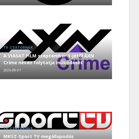
TV CSATORNÁK
A VIASAT FILM szeptember 1-jétől AXN
Crime néven folytatja működését
2026-08-07
TV CSATORNÁK
MKSZ-Sport TV megállapodás