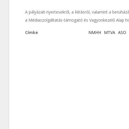
A pályázati nyertesekről, a kiírásról, valamint a beruh
a Médiaszolgáltatás-támogató és Vagyonkezelő Alap h
Címke
NMHH
MTVA
ASO