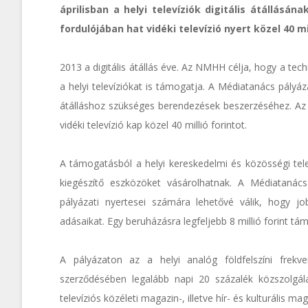
áprilisban a helyi televíziók digitális átállásá
fordulójában hat vidéki televízió nyert közel 40 m
2013 a digitális átállás éve. Az NMHH célja, hogy a tec
a helyi televíziókat is támogatja. A Médiatanács pályáza
átálláshoz szükséges berendezések beszerzéséhez. Az á
vidéki televízió kap közel 40 millió forintot.
A támogatásból a helyi kereskedelmi és közösségi telev
kiegészítő eszközöket vásárolhatnak. A Médiatanács 
pályázati nyertesei számára lehetővé válik, hogy 
adásaikat. Egy beruházásra legfeljebb 8 millió forint tám
A pályázaton az a helyi analóg földfelszíni frekven
szerződésében legalább napi 20 százalék közszolgála
televíziós közéleti magazin-, illetve hír- és kulturális