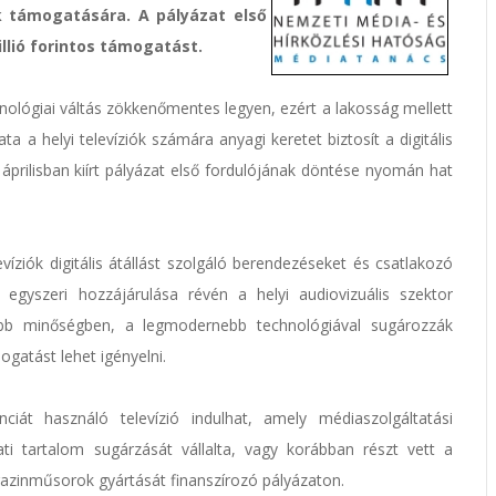
nak támogatására. A pályázat első
illió forintos támogatást.
hnológiai váltás zökkenőmentes legyen, ezért a lakosság mellett
ta a helyi televíziók számára anyagi keretet biztosít a digitális
prilisban kiírt pályázat első fordulójának döntése nyomán hat
íziók digitális átállást szolgáló berendezéseket és csatlakozó
egyszeri hozzájárulása révén a helyi audiovizuális szektor
jobb minőségben, a legmodernebb technológiával sugározzák
ogatást lehet igényelni.
ciát használó televízió indulhat, amely médiaszolgáltatási
ti tartalom sugárzását vállalta, vagy korábban részt vett a
 magazinműsorok gyártását finanszírozó pályázaton.