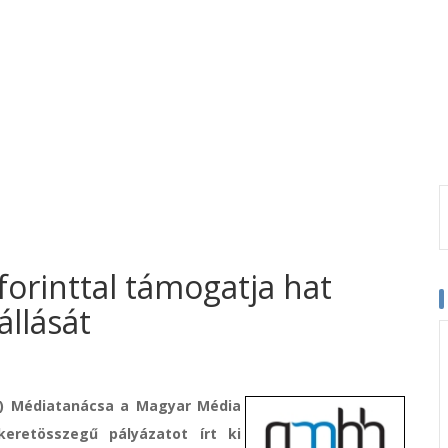
forinttal támogatja hat
tállását
H) Médiatanácsa a Magyar Média
eretösszegű pályázatot írt ki