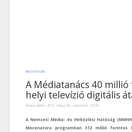
ARCHÍVUM
A Médiatanács 40 millió 
helyi televízió digitális á
Farkas Attila
/
2013. május 30., csütörtök - 10:55
A Nemzeti Média- és Hírközlési Hatóság (NMH
Mecenatúra programban 312 millió forintos k