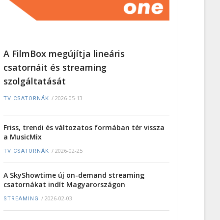
A FilmBox megújítja lineáris
csatornáit és streaming
szolgáltatását
/
2026-05-13
TV CSATORNÁK
Friss, trendi és változatos formában tér vissza
a MusicMix
/
2026-02-25
TV CSATORNÁK
A SkyShowtime új on-demand streaming
csatornákat indít Magyarországon
/
2026-02-03
STREAMING