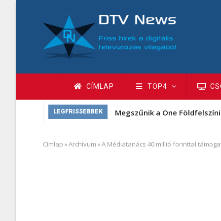
Ugrás
a
tartalomra
Fő
CÍMLAP
TOP4
CS
navigáció
Megszűnik a One Földfelszíni
LEGFRISSEBBEK
Címlap
»
Archívum
»
A Médiatanács 40 millió forinttal támogatj
Morzsa