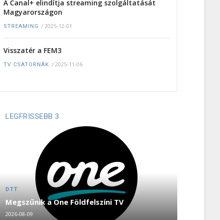
A Canal+ elindítja streaming szolgáltatását
Magyarországon
/
2025-12-01
STREAMING
Visszatér a FEM3
/
2025-11-06
TV CSATORNÁK
LEGFRISSEBB 3
DTT
Megszűnik a One Földfelszíni TV
2026-08-09