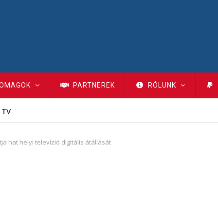
OMAGOK
PARTNEREK
RÓLUNK
 TV
a hat helyi televízió digitális átállását