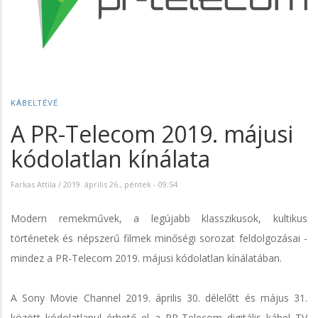
KÁBELTÉVÉ
A PR-Telecom 2019. májusi
kódolatlan kínálata
Farkas Attila
/
2019. április 26., péntek - 09:54
Modern remekművek, a legújabb klasszikusok, kultikus
történetek és népszerű filmek minőségi sorozat feldolgozásai -
mindez a PR-Telecom 2019. májusi kódolatlan kínálatában.
A Sony Movie Channel 2019. április 30. délelőtt és május 31.
között kódolatlanul érhető el a PR-Telecom digitális kábel TV