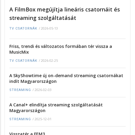
A FilmBox megújítja lineáris csatornáit és
streaming szolgáltatását
/
2026-05-13
TV CSATORNÁK
Friss, trendi és változatos formában tér vissza a
MusicMix
/
2026-02-25
TV CSATORNÁK
A SkyShowtime új on-demand streaming csatornákat
indít Magyarországon
/
2026-02-03
STREAMING
A Canal+ elindítja streaming szolgáltatását
Magyarországon
/
2025-12-01
STREAMING
Visszatér a FEM3