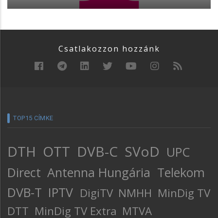
Csatlakozzon hozzánk
TOP15 CÍMKE
DTH
OTT
DVB-C
SVoD
UPC
Direct
Antenna Hungária
Telekom
DVB-T
IPTV
DigiTV
NMHH
MinDig TV
DTT
MinDig TV Extra
MTVA