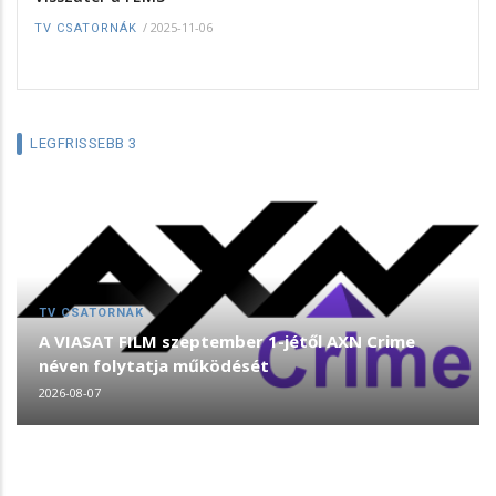
/
2025-11-06
TV CSATORNÁK
LEGFRISSEBB 3
TV CSATORNÁK
A VIASAT FILM szeptember 1-jétől AXN Crime
néven folytatja működését
2026-08-07