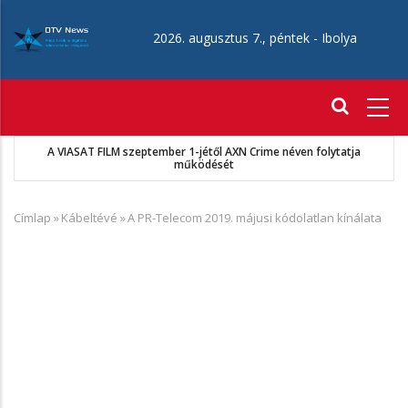
Ugrás
a
2026. augusztus 7., péntek -
Ibolya
tartalomra
Fő
navigáció
A VIASAT FILM szeptember 1-jétől AXN Crime néven folytatja
működését
Címlap
»
Kábeltévé
»
A PR-Telecom 2019. májusi kódolatlan kínálata
Morzsa