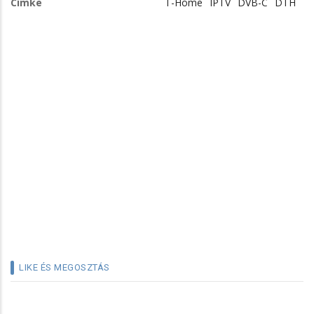
Címke
T-Home
IPTV
DVB-C
DTH
LIKE ÉS MEGOSZTÁS