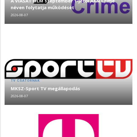
A VIASAT FILM szeptember 1-jétől AXN Crime
néven folytatja működését
2026-08-07
TV CSATORNÁK
MKSZ-Sport TV megállapodás
2026-08-07