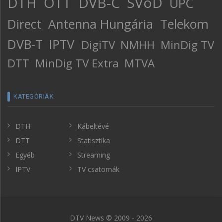
DTH
OTT
DVB-C
SVoD
UPC
Direct
Antenna Hungária
Telekom
DVB-T
IPTV
DigiTV
NMHH
MinDig TV
DTT
MinDig TV Extra
MTVA
KATEGÓRIÁK
DTH
Kábeltévé
DTT
Statisztika
Egyéb
Streaming
IPTV
TV csatornák
DTV News © 2009 - 2026