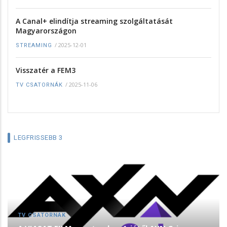
A Canal+ elindítja streaming szolgáltatását
Magyarországon
/
2025-12-01
STREAMING
Visszatér a FEM3
/
2025-11-06
TV CSATORNÁK
LEGFRISSEBB 3
TV CSATORNÁK