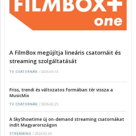
A FilmBox megújítja lineáris csatornáit és
streaming szolgáltatását
/
2026-05-13
TV CSATORNÁK
Friss, trendi és változatos formában tér vissza a
MusicMix
/
2026-02-25
TV CSATORNÁK
A SkyShowtime új on-demand streaming csatornákat
indít Magyarországon
/
2026-02-03
STREAMING