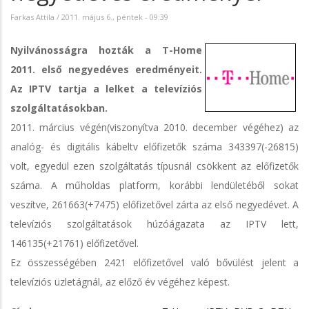
Farkas Attila
/
2011. május 6., péntek - 09:39
Nyilvánosságra hozták a T-Home
2011. első negyedéves eredményeit.
Az IPTV tartja a lelket a televíziós
szolgáltatásokban.
2011. március végén(viszonyítva 2010. december végéhez) az
analóg- és digitális kábeltv előfizetők száma 343397(-26815)
volt, egyedül ezen szolgáltatás típusnál csökkent az előfizetők
száma. A műholdas platform, korábbi lendületéből sokat
veszítve, 261663(+7475) előfizetővel zárta az első negyedévet. A
televíziós szolgáltatások húzóágazata az IPTV lett,
146135(+21761) előfizetővel.
Ez összességében 2421 előfizetővel való bővülést jelent a
televíziós üzletágnál, az előző év végéhez képest.