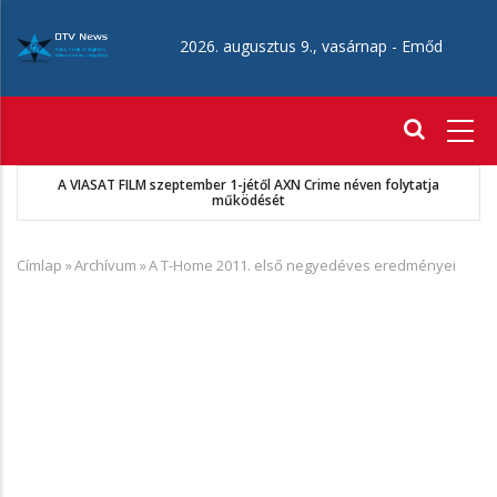
Ugrás
a
2026. augusztus 9., vasárnap -
Emőd
tartalomra
Fő
navigáció
a
MKSZ-Sport TV megállapodás
Címlap
»
Archívum
»
A T-Home 2011. első negyedéves eredményei
Morzsa