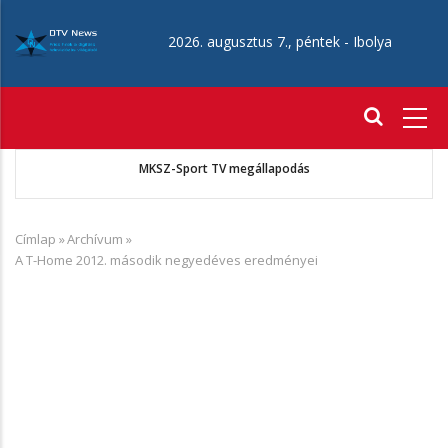
Ugrás
a
2026. augusztus 7., péntek -
Ibolya
tartalomra
Fő
navigáció
 A
MKSZ-Sport TV megállapodás
Címlap
»
Archívum
»
Morzsa
A T-Home 2012. második negyedéves eredményei