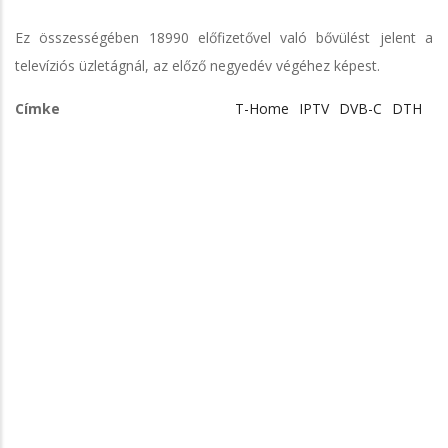
Ez összességében 18990 előfizetővel való bővülést jelent a
televíziós üzletágnál, az előző negyedév végéhez képest.
Címke
T-Home
IPTV
DVB-C
DTH