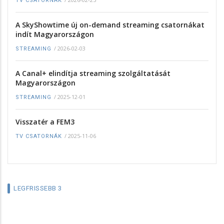
TV CSATORNÁK
A SkyShowtime új on-demand streaming csatornákat
indít Magyarországon
/
2026-02-03
STREAMING
A Canal+ elindítja streaming szolgáltatását
Magyarországon
/
2025-12-01
STREAMING
Visszatér a FEM3
/
2025-11-06
TV CSATORNÁK
LEGFRISSEBB 3