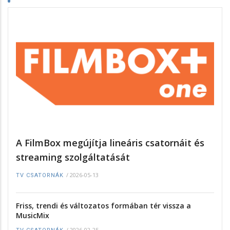
A FilmBox megújítja lineáris csatornáit és
streaming szolgáltatását
/
2026-05-13
TV CSATORNÁK
Friss, trendi és változatos formában tér vissza a
MusicMix
/
2026-02-25