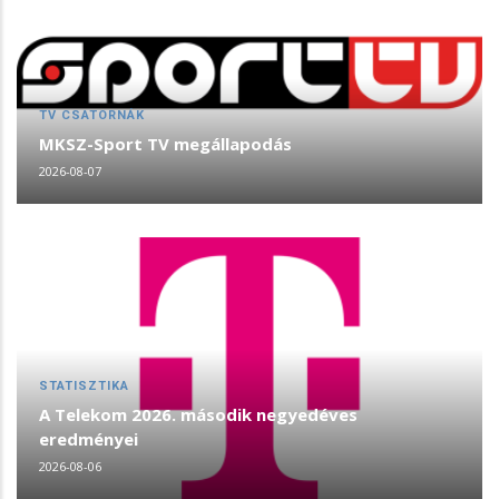
TV CSATORNÁK
MKSZ-Sport TV megállapodás
2026-08-07
STATISZTIKA
A Telekom 2026. második negyedéves
eredményei
2026-08-06