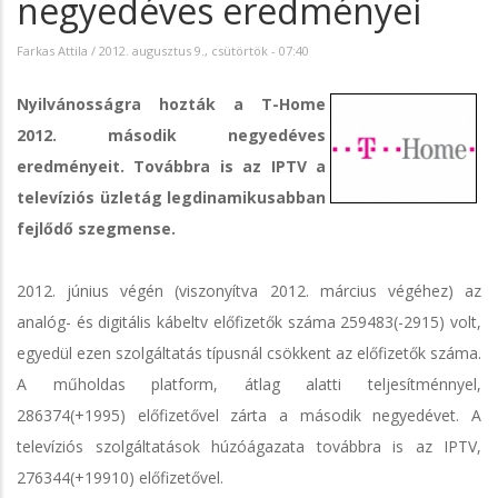
negyedéves eredményei
Farkas Attila
/
2012. augusztus 9., csütörtök - 07:40
Nyilvánosságra hozták a T-Home
2012. második negyedéves
eredményeit. Továbbra is az IPTV a
televíziós üzletág legdinamikusabban
fejlődő szegmense.
2012. június végén (viszonyítva 2012. március végéhez) az
analóg- és digitális kábeltv előfizetők száma 259483(-2915) volt,
egyedül ezen szolgáltatás típusnál csökkent az előfizetők száma.
A műholdas platform, átlag alatti teljesítménnyel,
286374(+1995) előfizetővel zárta a második negyedévet. A
televíziós szolgáltatások húzóágazata továbbra is az IPTV,
276344(+19910) előfizetővel.