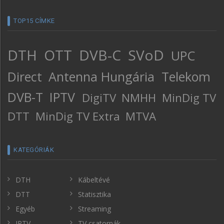
TOP15 CÍMKE
DTH
OTT
DVB-C
SVoD
UPC
Direct
Antenna Hungária
Telekom
DVB-T
IPTV
DigiTV
NMHH
MinDig TV
DTT
MinDig TV Extra
MTVA
KATEGÓRIÁK
DTH
Kábeltévé
DTT
Statisztika
Egyéb
Streaming
IPTV
TV csatornák