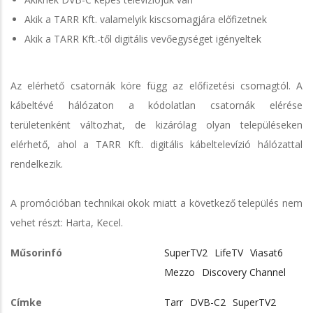
Akik a TARR Kft. valamelyik kiscsomagjára előfizetnek
Akik a TARR Kft.-től digitális vevőegységet igényeltek
Az elérhető csatornák köre függ az előfizetési csomagtól. A
kábeltévé hálózaton a kódolatlan csatornák elérése
területenként változhat, de kizárólag olyan településeken
elérhető, ahol a TARR Kft. digitális kábeltelevízió hálózattal
rendelkezik.
A promócióban technikai okok miatt a következő település nem
vehet részt: Harta, Kecel.
Műsorinfó
SuperTV2
LifeTV
Viasat6
Mezzo
Discovery Channel
Címke
Tarr
DVB-C2
SuperTV2