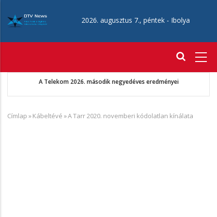
Ugrás
a
2026. augusztus 7., péntek -
Ibolya
tartalomra
Fő
navigáció
A Telekom 2026. második negyedéves eredményei
Címlap
»
Kábeltévé
»
A Tarr 2020. novemberi kódolatlan kínálata
Morzsa