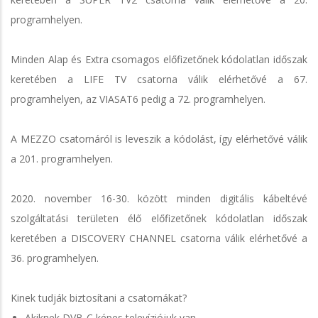
programhelyen.
Minden Alap és Extra csomagos előfizetőnek kódolatlan időszak
keretében a LIFE TV csatorna válik elérhetővé a 67.
programhelyen, az VIASAT6 pedig a 72. programhelyen.
A MEZZO csatornáról is leveszik a kódolást, így elérhetővé válik
a 201. programhelyen.
2020. november 16-30. között minden digitális kábeltévé
szolgáltatási területen élő előfizetőnek kódolatlan időszak
keretében a DISCOVERY CHANNEL csatorna válik elérhetővé a
36. programhelyen.
Kinek tudják biztosítani a csatornákat?
Akiknek DVB-C képes televíziójuk van