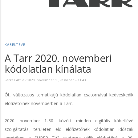
KÁBELTÉVÉ
A Tarr 2020. novemberi
kódolatlan kínálata
Farkas Attila
/
2020. november 1., vasárnap - 11:43
Öt, változatos tematikájú kódolatlan csatornával kedveskedik
előfizetőinek novemberben a Tarr.
2020. november 1-30. között minden digitális kábeltévé
szolgáltatási területen élő előfizetőnek kódolatlan időszak
keretében a SUPER TV2 csatorna válik elérhetővé a 20.