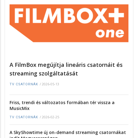
A FilmBox megújítja lineáris csatornáit és
streaming szolgáltatását
/
2026-05-13
TV CSATORNÁK
Friss, trendi és változatos formában tér vissza a
MusicMix
/
2026-02-25
TV CSATORNÁK
A SkyShowtime új on-demand streaming csatornákat