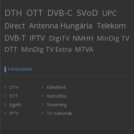
DTH
OTT
DVB-C
SVoD
UPC
Direct
Antenna Hungária
Telekom
DVB-T
IPTV
DigiTV
NMHH
MinDig TV
DTT
MinDig TV Extra
MTVA
KATEGÓRIÁK
DTH
Kábeltévé
DTT
Statisztika
Egyéb
Streaming
IPTV
TV csatornák