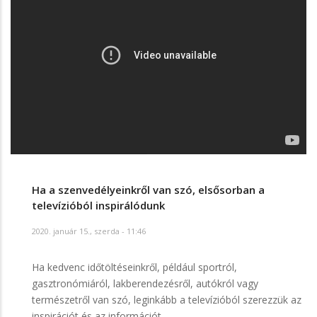
Ha a szenvedélyeinkről van szó, elsősorban a
televízióból inspirálódunk
2020. január 15., szerda - 11:46
Ha kedvenc időtöltéseinkről, például sportról,
gasztronómiáról, lakberendezésről, autókról vagy
természetről van szó, leginkább a televízióból szerezzük az
inspirációt és az információt.