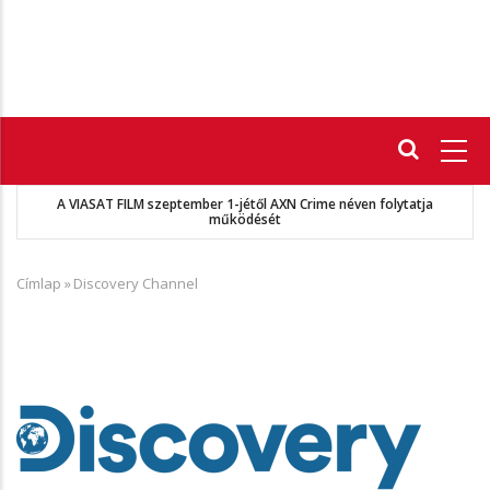
Fő
navigáció
MKSZ-Sport TV megállapodás
Címlap
»
Discovery Channel
Morzsa