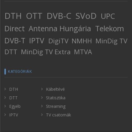
DTH
OTT
DVB-C
SVoD
UPC
Direct
Antenna Hungária
Telekom
DVB-T
IPTV
DigiTV
NMHH
MinDig TV
DTT
MinDig TV Extra
MTVA
KATEGÓRIÁK
DTH
Kábeltévé
DTT
Statisztika
Egyéb
Streaming
IPTV
TV csatornák