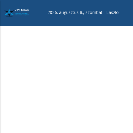
Ugrás
a
2026. augusztus 8., szombat -
László
tartalomra