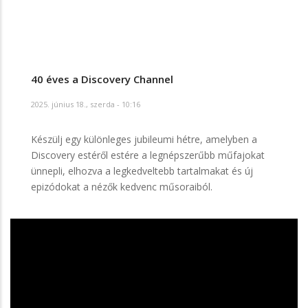
40 éves a Discovery Channel
2025. június 18., szerda - 10:16
Készülj egy különleges jubileumi hétre, amelyben a
Discovery estéről estére a legnépszerűbb műfajokat
ünnepli, elhozva a legkedveltebb tartalmakat és új
epizódokat a nézők kedvenc műsoraiból.