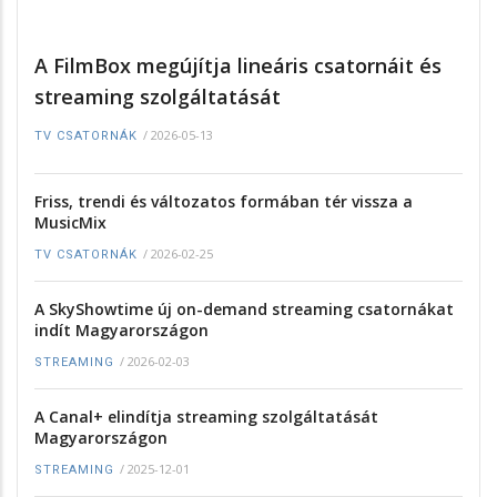
A FilmBox megújítja lineáris csatornáit és
streaming szolgáltatását
/
2026-05-13
TV CSATORNÁK
Friss, trendi és változatos formában tér vissza a
MusicMix
/
2026-02-25
TV CSATORNÁK
A SkyShowtime új on-demand streaming csatornákat
indít Magyarországon
/
2026-02-03
STREAMING
A Canal+ elindítja streaming szolgáltatását
Magyarországon
/
2025-12-01
STREAMING