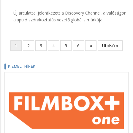
Új arculattal jelentkezett a Discovery Channel, a valóságon
alapuló szórakoztatás vezető globális márkája.
Jelenlegi
1
Page
2
Page
3
Page
4
Page
5
Page
6
Következő
››
Utolsó
Utolsó »
Oldalszámozás
oldal
oldal
oldal
KIEMELT HÍREK