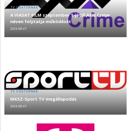
TV CSATORNÁK
A VIASAT FILM szeptember 1-jétől AXN Crime
néven folytatja működését
2026-08-07
TV CSATORNÁK
MKSZ-Sport TV megállapodás
2026-08-07