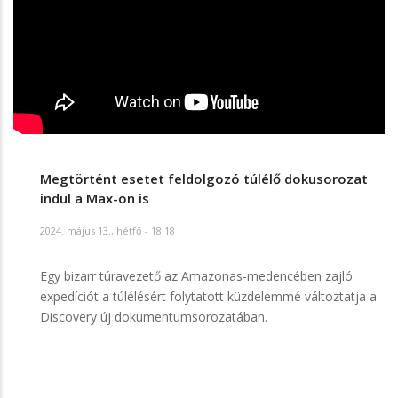
Megtörtént esetet feldolgozó túlélő dokusorozat
indul a Max-on is
2024. május 13., hétfő - 18:18
Egy bizarr túravezető az Amazonas-medencében zajló
expedíciót a túlélésért folytatott küzdelemmé változtatja a
Discovery új dokumentumsorozatában.