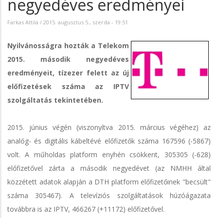
negyedéves eredményei
Farkas Attila
/
2015. augusztus 5., szerda - 19:51
Nyilvánosságra hozták a Telekom
2015. második negyedéves
eredményeit, tízezer felett az új
előfizetések száma az IPTV
szolgáltatás tekintetében.
2015. június végén (viszonyítva 2015. március végéhez) az
analóg- és digitális kábeltévé előfizetők száma 167596 (-5867)
volt. A műholdas platform enyhén csökkent, 305305 (-628)
előfizetővel zárta a második negyedévet (az NMHH által
közzétett adatok alapján a DTH platform előfizetőinek "becsült"
száma 305467). A televíziós szolgáltatások húzóágazata
továbbra is az IPTV, 466267 (+11172) előfizetővel.