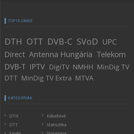
TOP15 CÍMKE
DTH
OTT
DVB-C
SVoD
UPC
Direct
Antenna Hungária
Telekom
DVB-T
IPTV
DigiTV
NMHH
MinDig TV
DTT
MinDig TV Extra
MTVA
KATEGÓRIÁK
DTH
Kábeltévé
DTT
Statisztika
Egyéb
Streaming