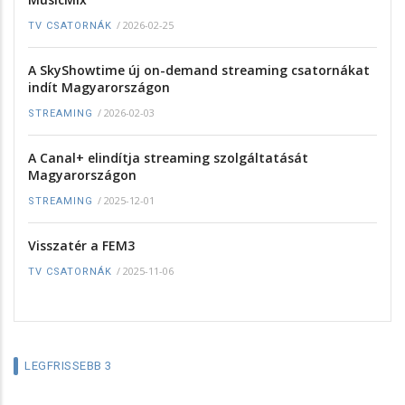
/
2026-02-25
TV CSATORNÁK
A SkyShowtime új on-demand streaming csatornákat
indít Magyarországon
/
2026-02-03
STREAMING
A Canal+ elindítja streaming szolgáltatását
Magyarországon
/
2025-12-01
STREAMING
Visszatér a FEM3
/
2025-11-06
TV CSATORNÁK
LEGFRISSEBB 3