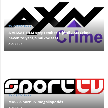
TV CSATORNÁK
A VIASAT FILM szeptember 1-jétől AXN Crime
néven folytatja működését
2026-08-07
TV CSATORNÁK
MKSZ-Sport TV megállapodás
2026-08-07