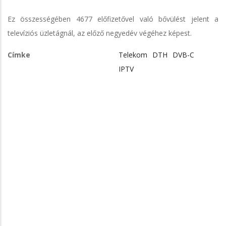
Ez összességében 4677 előfizetővel való bővülést jelent a
televíziós üzletágnál, az előző negyedév végéhez képest.
Címke
Telekom
DTH
DVB-C
IPTV