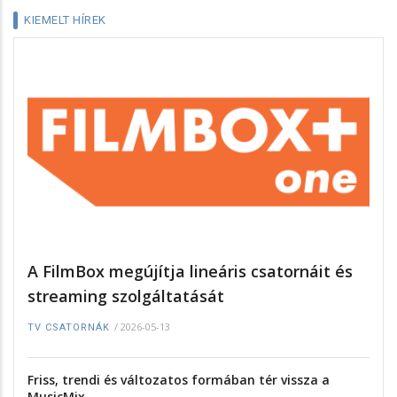
KIEMELT HÍREK
A FilmBox megújítja lineáris csatornáit és
streaming szolgáltatását
/
2026-05-13
TV CSATORNÁK
Friss, trendi és változatos formában tér vissza a
MusicMix