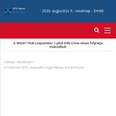
Ugrás
a
2026. augusztus 9., vasárnap -
Emőd
tartalomra
Fő
navigáció
A VIASAT FILM szeptember 1-jétől AXN Crime néven folytatja
működését
Címlap
»
Archívum
»
Morzsa
A Telekom 2015. második negyedéves eredményei