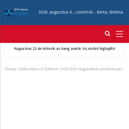
Ugrás
a
2026. augusztus 6., csütörtök -
Berta, Bettina
tartalomra
Fő
navigáció
Augusztus 22-én érkezik az Aang avatár: Az utolsó léghajlító
Címlap
»
Statisztika
»
A Telekom 2018. első negyedéves eredményei
Morzsa