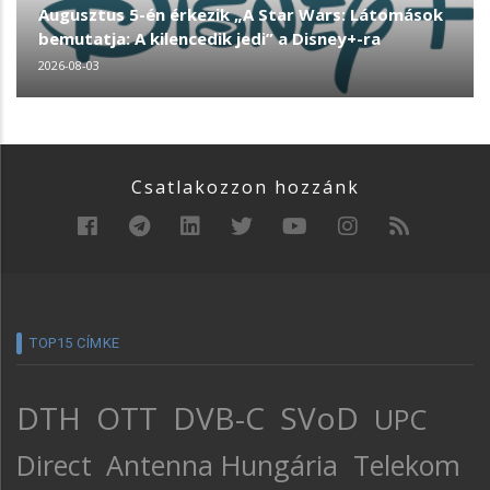
Augusztus 5-én érkezik „A Star Wars: Látomások
bemutatja: A kilencedik jedi” a Disney+-ra
2026-08-03
Csatlakozzon hozzánk
TOP15 CÍMKE
DTH
OTT
DVB-C
SVoD
UPC
Direct
Antenna Hungária
Telekom