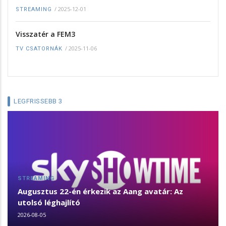
/
2025-12-01
STREAMING
Visszatér a FEM3
/
2025-11-06
TV CSATORNÁK
LEGFRISSEBB 3
STREAMING
Augusztus 22-én érkezik az Aang avatár: Az
utolsó léghajlító
2026-08-05