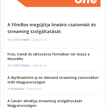
A FilmBox megújítja lineáris csatornáit és
streaming szolgáltatását
/
2026-05-13
TV CSATORNÁK
Friss, trendi és változatos formában tér vissza a
MusicMix
/
2026-02-25
TV CSATORNÁK
A SkyShowtime új on-demand streaming csatornákat
indít Magyarországon
/
2026-02-03
STREAMING
A Canal+ elindítja streaming szolgáltatását
Magyarországon