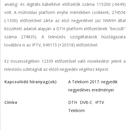
analóg- és digitális kábeltévé előfizetők száma 115200 (-6649)
volt. A műholdas platform enyhe mértékben csökkent, 274556
(-1330) előfizetővel zárta az első negyedévet (az NMHH által
közzétett adatok alapján a DTH platform előfizetőinek "becsült"
száma 274835). A televíziós szolgáltatások húzóágazata
továbbra is az IPTV, 649115 (+20318) előfizetővel.
Ez összességében 12339 előfizetővel való növekedést jelent a
televíziós üzletágnál az előző negyedév végéhez képest.
Kapcsolódó híranyag(ok)
A Telekom 2017. negyedik
negyedéves eredményei
Címke
DTH
DVB-C
IPTV
Telekom