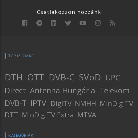
Csatlakozzon hozzánk
TOP15 CÍMKE
DTH
OTT
DVB-C
SVoD
UPC
Direct
Antenna Hungária
Telekom
DVB-T
IPTV
DigiTV
NMHH
MinDig TV
DTT
MinDig TV Extra
MTVA
KATEGÓRIÁK