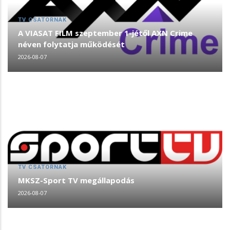
TV CSATORNÁK
A VIASAT FILM szeptember 1-jétől AXN Crime
néven folytatja működését
2026-08-07
TV CSATORNÁK
MKSZ-Sport TV megállapodás
2026-08-07