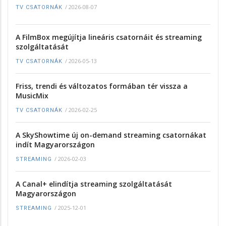
/
2026-08-07
TV CSATORNÁK
A FilmBox megújítja lineáris csatornáit és streaming
szolgáltatását
/
2026-05-13
TV CSATORNÁK
Friss, trendi és változatos formában tér vissza a
MusicMix
/
2026-02-25
TV CSATORNÁK
A SkyShowtime új on-demand streaming csatornákat
indít Magyarországon
/
2026-02-03
STREAMING
A Canal+ elindítja streaming szolgáltatását
Magyarországon
/
2025-12-01
STREAMING