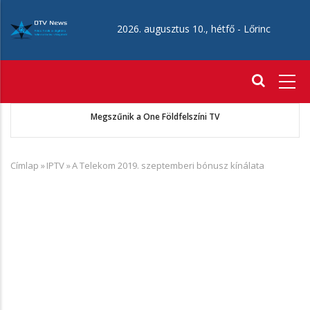
Ugrás
a
2026. augusztus 10., hétfő -
Lőrinc
tartalomra
Fő
navigáció
A VIASAT FILM szeptember 1-jétől AXN Crime néven folytatja
működését
Címlap
»
IPTV
»
A Telekom 2019. szeptemberi bónusz kínálata
Morzsa