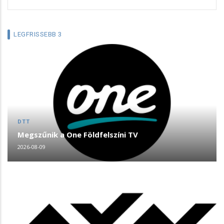
LEGFRISSEBB 3
DTT
Megszűnik a One Földfelszíni TV
2026-08-09