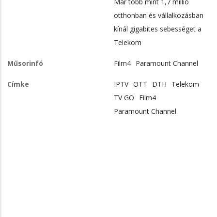
Már több mint 1,7 millió
otthonban és vállalkozásban
kínál gigabites sebességet a
Telekom
Műsorinfó
Film4
Paramount Channel
Címke
IPTV
OTT
DTH
Telekom
TV GO
Film4
Paramount Channel