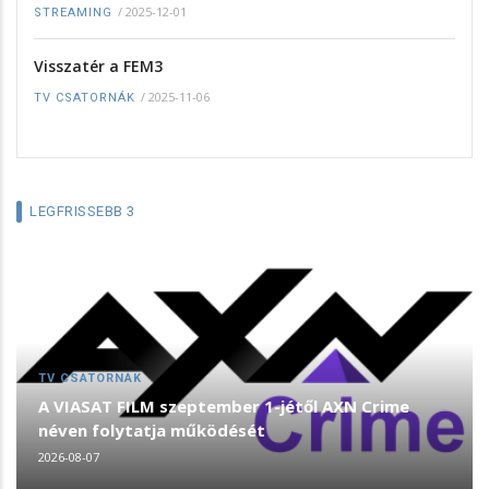
/
2025-12-01
STREAMING
Visszatér a FEM3
/
2025-11-06
TV CSATORNÁK
LEGFRISSEBB 3
TV CSATORNÁK
A VIASAT FILM szeptember 1-jétől AXN Crime
néven folytatja működését
2026-08-07