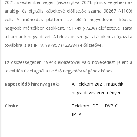
2021. szeptember végén (viszonyítva 2021. június végéhez) az
analóg- és digitális kábeltévé előfizetők száma 98267 (-1100)
volt. A műholdas platform az előző negyedévhez képest
nagyobb mértékben csökkent, 191749 (-7236) előfizetővel zárta
a harmadik negyedévet. A televíziós szolgáltatások húzóágazata
továbbra is az IPTV, 997857 (+28284) előfizetővel.
Ez összességében 19948 előfizetővel való növekedést jelent a
televíziós üzletágnál az előző negyedév végéhez képest.
Kapcsolódó híranyag(ok)
A Telekom 2021. második
negyedéves eredményei
Címke
Telekom
DTH
DVB-C
IPTV