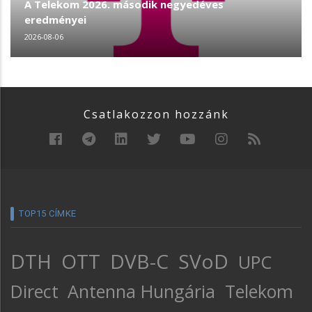
A Telekom 2026. második negyedéves
eredményei
2026-08-06
Csatlakozzon hozzánk
TOP15 CÍMKE
DTH
OTT
DVB-C
SVoD
UPC
Direct
Antenna Hungária
Telekom