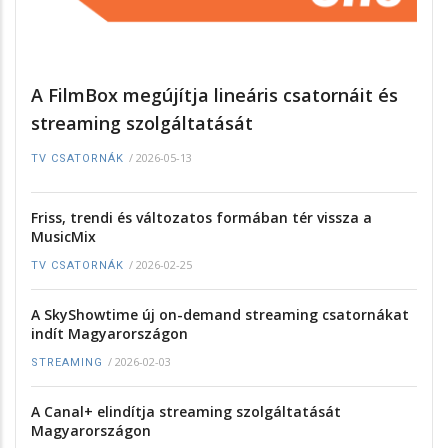
A FilmBox megújítja lineáris csatornáit és
streaming szolgáltatását
/
2026-05-13
TV CSATORNÁK
Friss, trendi és változatos formában tér vissza a
MusicMix
/
2026-02-25
TV CSATORNÁK
A SkyShowtime új on-demand streaming csatornákat
indít Magyarországon
/
2026-02-03
STREAMING
A Canal+ elindítja streaming szolgáltatását
Magyarországon