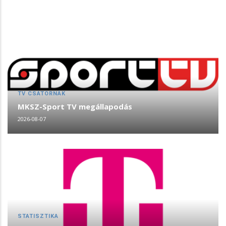
TV CSATORNÁK
MKSZ-Sport TV megállapodás
2026-08-07
STATISZTIKA