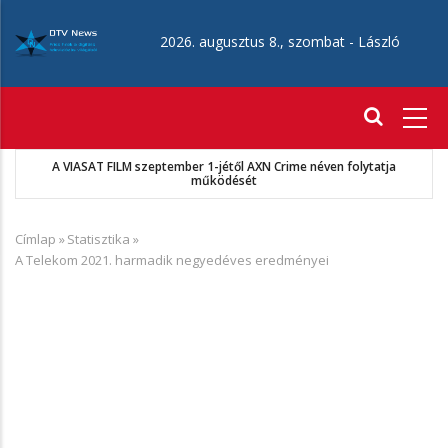
Ugrás
a
2026. augusztus 8., szombat -
László
tartalomra
Fő
navigáció
A VIASAT FILM szeptember 1-jétől AXN Crime néven folytatja
működését
Címlap
»
Statisztika
»
Morzsa
A Telekom 2021. harmadik negyedéves eredményei