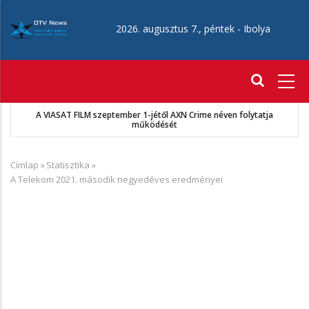
Ugrás
a
2026. augusztus 7., péntek -
Ibolya
tartalomra
Fő
navigáció
A VIASAT FILM szeptember 1-jétől AXN Crime néven folytatja
működését
Címlap
»
Statisztika
»
Morzsa
A Telekom 2021. második negyedéves eredményei