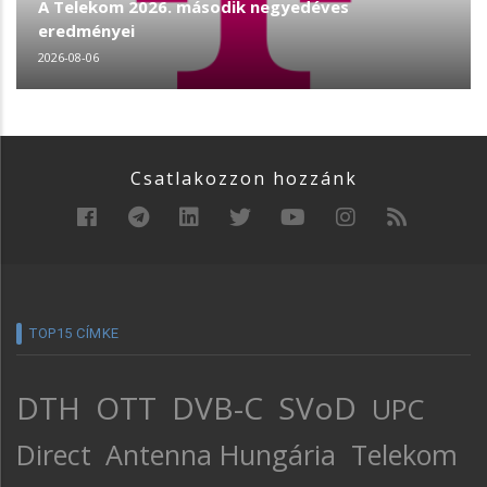
A Telekom 2026. második negyedéves
eredményei
2026-08-06
Csatlakozzon hozzánk
TOP15 CÍMKE
DTH
OTT
DVB-C
SVoD
UPC
Direct
Antenna Hungária
Telekom