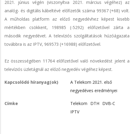
2021. június végén (viszonyítva 2021. március végéhez) az
analóg- és digitális kábeltévé előfizetők száma 99367 (+68) volt.
A műholdas platform az előző negyedévhez képest kisebb
mértékben csökkent, 198985 (-5292) előfizetővel zárta a
második negyedévet. A televíziós szolgáltatások húzóágazata
továbbra is az IPTV, 969573 (+16988) előfizetővel.
Ez összességében 11764 előfizetővel való növekedést jelent a
televíziós üzletágnál az előző negyedév végéhez képest.
Kapcsolódó híranyag(ok)
A Telekom 2021. első
negyedéves eredményei
Címke
Telekom
DTH
DVB-C
IPTV