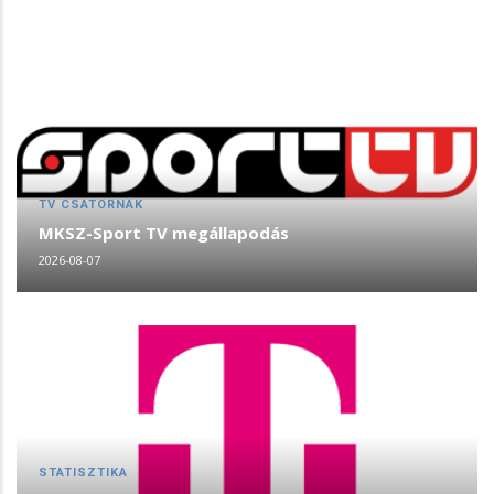
TV CSATORNÁK
MKSZ-Sport TV megállapodás
2026-08-07
STATISZTIKA