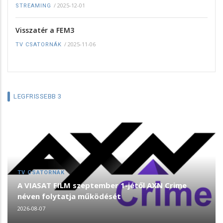
/
2025-12-01
STREAMING
Visszatér a FEM3
/
2025-11-06
TV CSATORNÁK
LEGFRISSEBB 3
TV CSATORNÁK
A VIASAT FILM szeptember 1-jétől AXN Crime
néven folytatja működését
2026-08-07