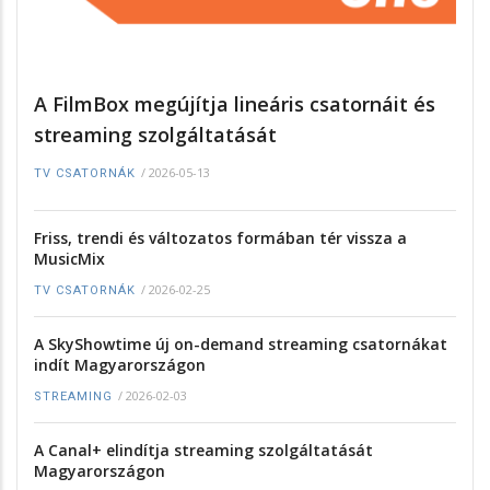
A FilmBox megújítja lineáris csatornáit és
streaming szolgáltatását
/
2026-05-13
TV CSATORNÁK
Friss, trendi és változatos formában tér vissza a
MusicMix
/
2026-02-25
TV CSATORNÁK
A SkyShowtime új on-demand streaming csatornákat
indít Magyarországon
/
2026-02-03
STREAMING
A Canal+ elindítja streaming szolgáltatását
Magyarországon