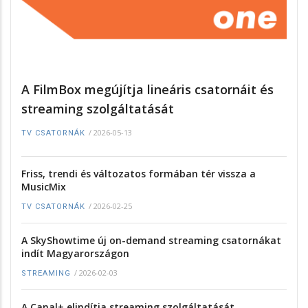
A FilmBox megújítja lineáris csatornáit és
streaming szolgáltatását
/
2026-05-13
TV CSATORNÁK
Friss, trendi és változatos formában tér vissza a
MusicMix
/
2026-02-25
TV CSATORNÁK
A SkyShowtime új on-demand streaming csatornákat
indít Magyarországon
/
2026-02-03
STREAMING
A Canal+ elindítja streaming szolgáltatását