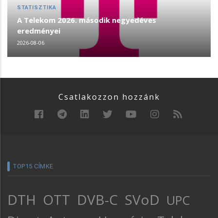
STATISZTIKA
A Telekom 2026. második negyedéves
eredményei
2026-08-06
Csatlakozzon hozzánk
TOP15 CÍMKE
DTH
OTT
DVB-C
SVoD
UPC