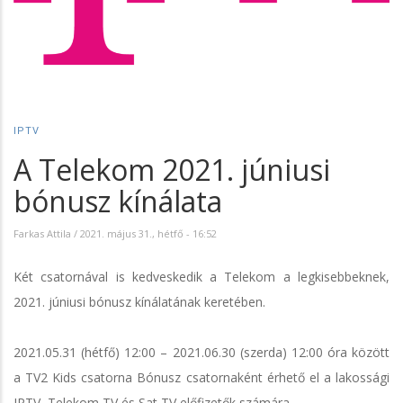
IPTV
A Telekom 2021. júniusi
bónusz kínálata
Farkas Attila
/
2021. május 31., hétfő - 16:52
Két csatornával is kedveskedik a Telekom a legkisebbeknek,
2021. júniusi bónusz kínálatának keretében.
2021.05.31 (hétfő) 12:00 – 2021.06.30 (szerda) 12:00 óra között
a TV2 Kids csatorna Bónusz csatornaként érhető el a lakossági
IPTV, Telekom TV és Sat TV előfizetők számára.