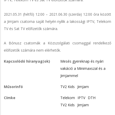
2021.05.31 (hétfő) 12:00 – 2021.06.30 (szerda) 12:00 óra között
a JimJam csatorna saját helyén nyílik a lakossági IPTV, Telekom
TV és Sat TV előfizetők számára.
A Bónusz csatornák a Közszolgálati csomaggal rendelkező
előfizetők számára nem elérhetők.
Kapcsolódó híranyag(ok)
Mesés gyereknap és nyári
vakáció a Minimaxszal és a
JimJammel
Műsorinfó
TV2 Kids
JimJam
Címke
Telekom
IPTV
DTH
TV2 Kids
JimJam