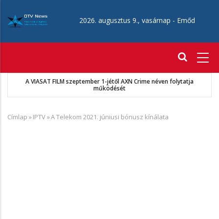
Ugrás
a
2026. augusztus 9., vasárnap -
Emőd
tartalomra
Fő
navigáció
A VIASAT FILM szeptember 1-jétől AXN Crime néven folytatja
működését
Címlap
»
IPTV
»
A Telekom 2021. júniusi bónusz kínálata
Morzsa