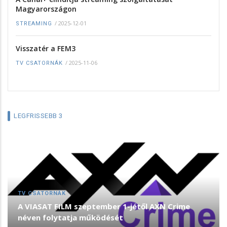
Magyarországon
/
2025-12-01
STREAMING
Visszatér a FEM3
/
2025-11-06
TV CSATORNÁK
LEGFRISSEBB 3
TV CSATORNÁK
A VIASAT FILM szeptember 1-jétől AXN Crime
néven folytatja működését