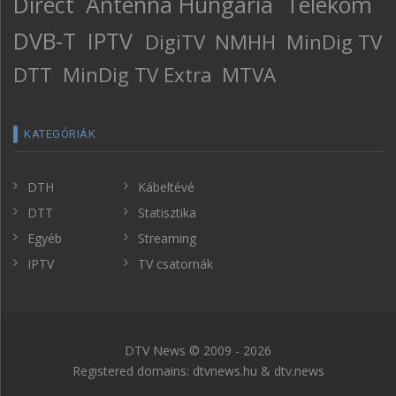
Direct
Antenna Hungária
Telekom
DVB-T
IPTV
DigiTV
NMHH
MinDig TV
DTT
MinDig TV Extra
MTVA
KATEGÓRIÁK
DTH
Kábeltévé
DTT
Statisztika
Egyéb
Streaming
IPTV
TV csatornák
DTV News © 2009 - 2026
Registered domains: dtvnews.hu & dtv.news