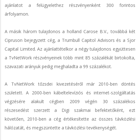
ajánlatot a felügyelethez részvényenként 300 forintos
árfolyamon.
A másik három tulajdonos a holland Carose B.V., továbbá két
Cipruson bejegyzett cég, a Trumbull Capitol Advisors és a Sjor
Capital Limited. Az ajánlattételkor a négy tulajdonos együttesen
a TvNetWork részvényeinek több mint 85 százalékát birtokolta,
szavazati arányuk pedig meghaladta a 99 százalékot.
A TvNetWork tőzsdei kivezetéséről már 2010-ben döntés
született. A 2000-ben kábeltelevíziós és internet-szolgáltatás
végzésére alakult cégben 2009 végén 30 százalékos
részesedést szerzett a Digi szakmai befektetőként, ezt
követően, 2010-ben a cég értékesítette az összes távközlési
hálózatát, és megszüntette a távközlési tevékenységét.