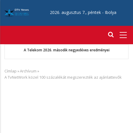
Ugrás
a
2026. augusztus 7., péntek -
Ibolya
tartalomra
Fő
navigáció
A Telekom 2026. második negyedéves eredményei
Címlap
»
Archívum
»
Morzsa
A TvNetWork közel 100 százalékát megszerezték az ajánlattevők