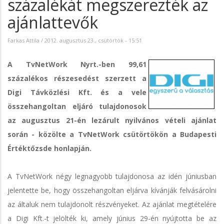
százalékát megszerezték az
ajánlattevők
Farkas Attila
/
2012. augusztus 23., csütörtök - 15:51
A TvNetWork Nyrt.-ben 99,61
százalékos részesedést szerzett a
Digi Távközlési Kft. és a vele
összehangoltan eljáró tulajdonosok
az augusztus 21-én lezárult nyilvános vételi ajánlat
során - közölte a TvNetWork csütörtökön a Budapesti
Értéktőzsde honlapján.
A TvNetWork négy legnagyobb tulajdonosa az idén júniusban
jelentette be, hogy összehangoltan eljárva kívánják felvásárolni
az általuk nem tulajdonolt részvényeket. Az ajánlat megtételére
a Digi Kft.-t jelölték ki, amely június 29-én nyújtotta be az