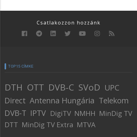
Csatlakozzon hozzánk
TOP15 CÍMKE
DTH
OTT
DVB-C
SVoD
UPC
Direct
Antenna Hungária
Telekom
DVB-T
IPTV
DigiTV
NMHH
MinDig TV
DTT
MinDig TV Extra
MTVA