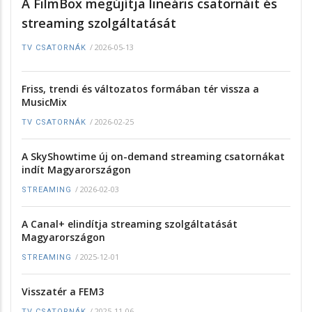
A FilmBox megújítja lineáris csatornáit és
streaming szolgáltatását
/
2026-05-13
TV CSATORNÁK
Friss, trendi és változatos formában tér vissza a
MusicMix
/
2026-02-25
TV CSATORNÁK
A SkyShowtime új on-demand streaming csatornákat
indít Magyarországon
/
2026-02-03
STREAMING
A Canal+ elindítja streaming szolgáltatását
Magyarországon
/
2025-12-01
STREAMING
Visszatér a FEM3
/
2025-11-06
TV CSATORNÁK