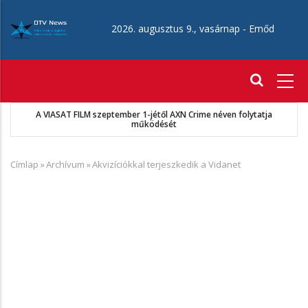
Ugrás
a
2026. augusztus 9., vasárnap -
Emőd
tartalomra
Fő
navigáció
A VIASAT FILM szeptember 1-jétől AXN Crime néven folytatja
működését
Címlap
»
Archívum
»
Akvizíciókkal terjeszkedik a Vidanet
Morzsa