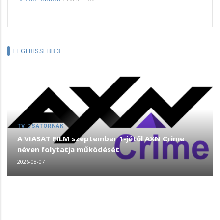
LEGFRISSEBB 3
TV CSATORNÁK
A VIASAT FILM szeptember 1-jétől AXN Crime
néven folytatja működését
2026-08-07