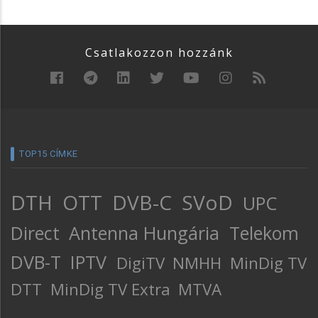
Csatlakozzon hozzánk
TOP15 CÍMKE
DTH
OTT
DVB-C
SVoD
UPC
Direct
Antenna Hungária
Telekom
DVB-T
IPTV
DigiTV
NMHH
MinDig TV
DTT
MinDig TV Extra
MTVA