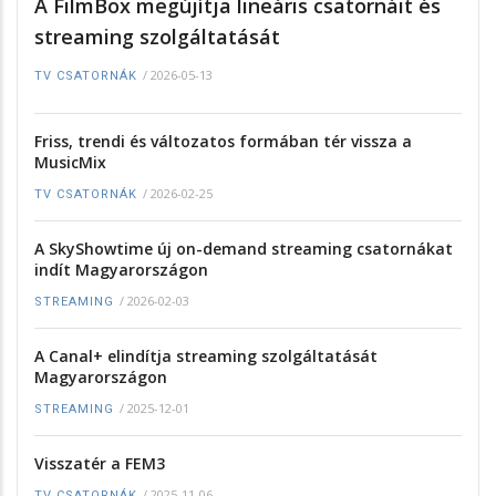
A FilmBox megújítja lineáris csatornáit és
streaming szolgáltatását
/
2026-05-13
TV CSATORNÁK
Friss, trendi és változatos formában tér vissza a
MusicMix
/
2026-02-25
TV CSATORNÁK
A SkyShowtime új on-demand streaming csatornákat
indít Magyarországon
/
2026-02-03
STREAMING
A Canal+ elindítja streaming szolgáltatását
Magyarországon
/
2025-12-01
STREAMING
Visszatér a FEM3
/
2025-11-06
TV CSATORNÁK