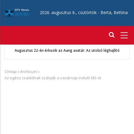
Ugrás
a
2026. augusztus 6., csütörtök -
Berta, Bettina
tartalomra
Fő
navigáció
Augusztus 22-én érkezik az Aang avatár: Az utolsó léghajlító
Címlap
»
Archívum
»
Morzsa
Az egész családnak szánják a vasárnap induló M5-öt