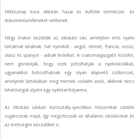
Hétköznap kora délután hazai és külföldi természet- és
dokumentumfilmeket vetítenek.
Négy órakor kezdődik az oktatási sáv, amelyben erős nyelvi
tartalmat kínálnak: hat nyelvből - angol, német, francia, orosz,
olasz és spanyol - adnak leckéket. A csatornaigazgató közölte,
nem gondolják, hogy ezek pótolhatják a nyelviskolákat,
ugyanakkor biztosíthatnak egy olyan alapvető szókincset,
amelynek birtokában meg mernek szólalni azok, akiknek nincs
lehetőségük eljutni egy nyelvtanfolyamra.
Az oktatási sávban korosztály-specifikus műsorokat szintén
sugároznak majd, így megcélozzák az általános iskolásokat és
az érettségire készülőket is.