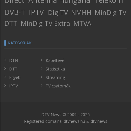
DVB-T
IPTV
DigiTV
NMHH
MinDig TV
DTT
MinDig TV Extra
MTVA
KATEGÓRIÁK
DTH
Kábeltévé
DTT
Statisztika
Egyéb
Streaming
IPTV
TV csatornák
DTV News © 2009 - 2026
Registered domains: dtvnews.hu & dtv.news