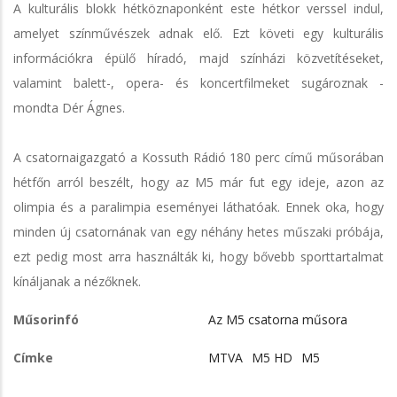
A kulturális blokk hétköznaponként este hétkor verssel indul,
amelyet színművészek adnak elő. Ezt követi egy kulturális
információkra épülő híradó, majd színházi közvetítéseket,
valamint balett-, opera- és koncertfilmeket sugároznak -
mondta Dér Ágnes.
A csatornaigazgató a Kossuth Rádió 180 perc című műsorában
hétfőn arról beszélt, hogy az M5 már fut egy ideje, azon az
olimpia és a paralimpia eseményei láthatóak. Ennek oka, hogy
minden új csatornának van egy néhány hetes műszaki próbája,
ezt pedig most arra használták ki, hogy bővebb sporttartalmat
kínáljanak a nézőknek.
Műsorinfó
Az M5 csatorna műsora
Címke
MTVA
M5 HD
M5