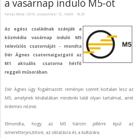
a vasárnap induló M5-öt
Farkas Attila
/
2016. szeptember 12., hétfő - 18:20
Az egész családnak szánják a
közmédia vasárnap induló M5
televíziós csatornáját - mondta
Dér Ágnes csatornaigazgató az
M1 aktuális csatorna hétfő
reggeli műsorában.
Dér Ágnes úgy fogalmazott: reményei szerint kortalan lesz az
M5, amelynek kínálatában mindenki talál olyan tartalmat, amit
érdemes néznie.
Elmondta, hogy az M5 három pillérre épül: az
ismeretterjesztésre, az oktatásra és a kultúrára.