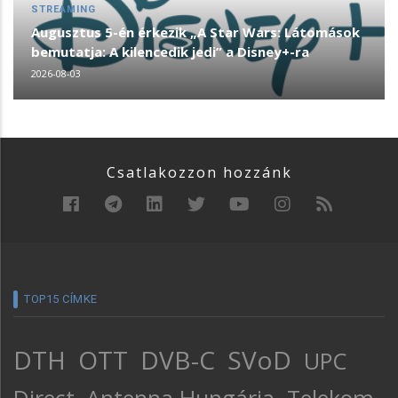
STREAMING
Augusztus 5-én érkezik „A Star Wars: Látomások
bemutatja: A kilencedik jedi” a Disney+-ra
2026-08-03
Csatlakozzon hozzánk
TOP15 CÍMKE
DTH
OTT
DVB-C
SVoD
UPC
Direct
Antenna Hungária
Telekom