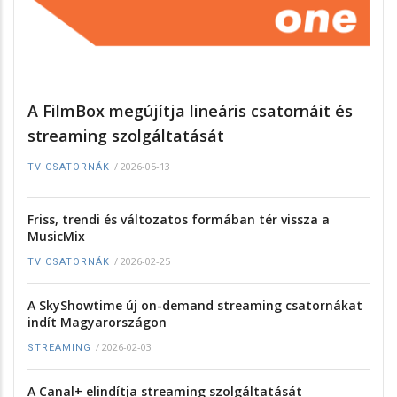
A FilmBox megújítja lineáris csatornáit és
streaming szolgáltatását
/
2026-05-13
TV CSATORNÁK
Friss, trendi és változatos formában tér vissza a
MusicMix
/
2026-02-25
TV CSATORNÁK
A SkyShowtime új on-demand streaming csatornákat
indít Magyarországon
/
2026-02-03
STREAMING
A Canal+ elindítja streaming szolgáltatását