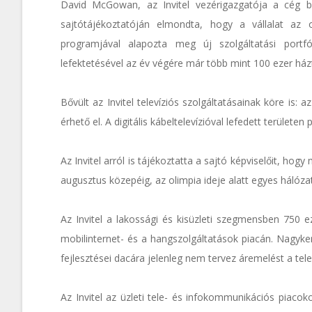
David McGowan, az Invitel vezérigazgatója a cég bu
sajtótájékoztatóján elmondta, hogy a vállalat az or
programjával alapozta meg új szolgáltatási portfól
lefektetésével az év végére már több mint 100 ezer házt
Bővült az Invitel televíziós szolgáltatásainak köre is: 
érhető el. A digitális kábeltelevízióval lefedett területen 
Az Invitel arról is tájékoztatta a sajtó képviselőit, hog
augusztus közepéig, az olimpia ideje alatt egyes hálóza
Az Invitel a lakossági és kisüzleti szegmensben 750 ezer
mobilinternet- és a hangszolgáltatások piacán. Nagyke
fejlesztései dacára jelenleg nem tervez áremelést a tel
Az Invitel az üzleti tele- és infokommunikációs piacokon