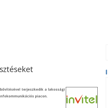
lesztéseket
 bővítésével terjeszkedik a lakossági
ti infokommunikációs piacon.