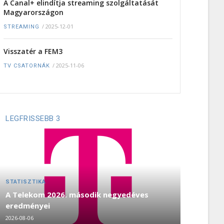
A Canal+ elindítja streaming szolgáltatását
Magyarországon
/
2025-12-01
STREAMING
Visszatér a FEM3
/
2025-11-06
TV CSATORNÁK
LEGFRISSEBB 3
STATISZTIKA
A Telekom 2026. második negyedéves
eredményei
2026-08-06