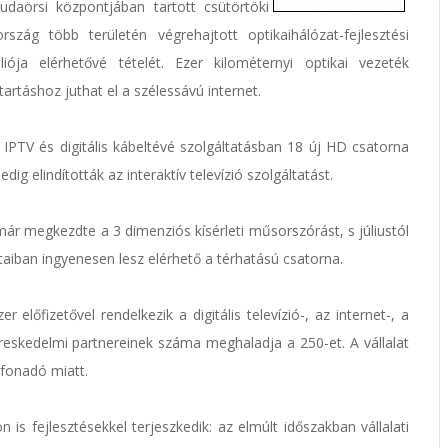
daörsi központjában tartott csütörtöki
szág több területén végrehajtott optikaihálózat-fejlesztési
iója elérhetővé tételét. Ezer kilométernyi optikai vezeték
artáshoz juthat el a szélessávú internet.
az IPTV és digitális kábeltévé szolgáltatásban 18 új HD csatorna
pedig elindították az interaktív televízió szolgáltatást.
y már megkezdte a 3 dimenziós kísérleti műsorszórást, s júliustól
taiban ingyenesen lesz elérhető a térhatású csatorna.
 előfizetővel rendelkezik a digitális televízió-, az internet-, a
reskedelmi partnereinek száma meghaladja a 250-et. A vállalat
efonadó miatt.
 is fejlesztésekkel terjeszkedik: az elmúlt időszakban vállalati