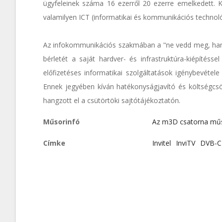
ügyfeleinek száma 16 ezerről 20 ezerre emelkedett. K
valamilyen ICT (informatikai és kommunikációs technológi
Az infokommunikációs szakmában a "ne vedd meg, hane
bérletét a saját hardver- és infrastruktúra-kiépítés
előfizetéses informatikai szolgáltatások igénybevétel
Ennek jegyében kíván hatékonyságjavító és költségcsök
hangzott el a csütörtöki sajtótájékoztatón.
Műsorinfó
Az m3D csatorna mű
Címke
Invitel
InviTV
DVB-C