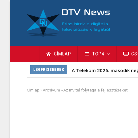
Ugrás
a
tartalomra
Fő
CÍMLAP
TOP4
CS
navigáció
A Telekom 2026. második ne
LEGFRISSEBBEK
Címlap
»
Archívum
»
Az Invitel folytatja a fejlesztéseket
Morzsa