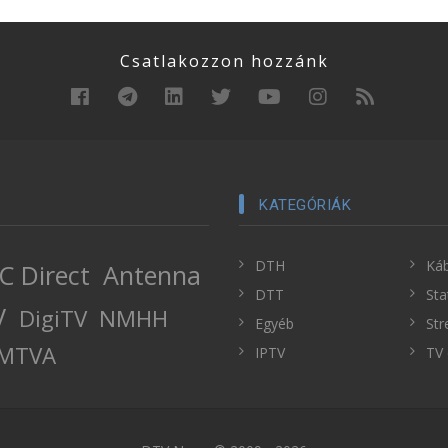
Csatlakozzon hozzánk
KATEGÓRIÁK
DTH
Káb
C Direct
Antenna
DTT
Sta
V
DigiTV
NMHH
Egyéb
Str
MTVA
IPTV
TV 