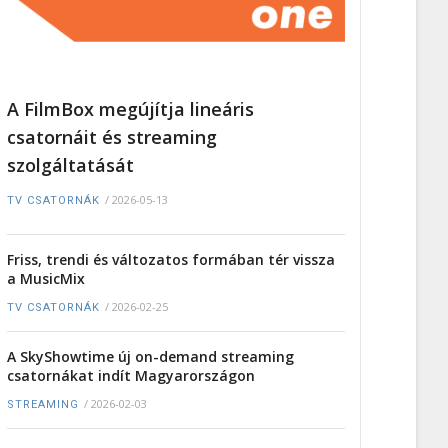
A FilmBox megújítja lineáris
csatornáit és streaming
szolgáltatását
/
2026-05-13
TV CSATORNÁK
Friss, trendi és változatos formában tér vissza
a MusicMix
/
2026-02-25
TV CSATORNÁK
A SkyShowtime új on-demand streaming
csatornákat indít Magyarországon
/
2026-02-03
STREAMING