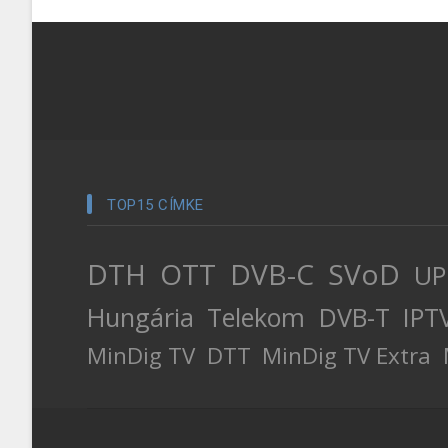
TOP15 CÍMKE
DTH
OTT
DVB-C
SVoD
UP
Hungária
Telekom
DVB-T
IPT
MinDig TV
DTT
MinDig TV Extra