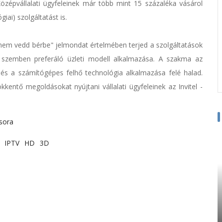
özépvállalati ügyfeleinek már több mint 15 százaléka vásárol
ai) szolgáltatást is.
m vedd bérbe" jelmondat értelmében terjed a szolgáltatások
sel szemben preferáló üzleti modell alkalmazása. A szakma az
e és a számítógépes felhő technológia alkalmazása felé halad.
kentő megoldásokat nyújtani vállalati ügyfeleinek az Invitel -
sora
IPTV
HD
3D