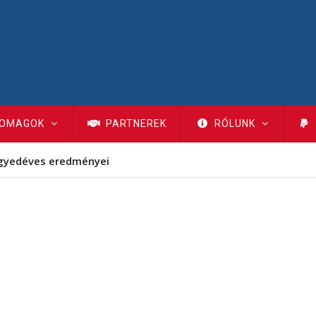
OMAGOK
PARTNEREK
RÓLUNK
gyedéves eredményei