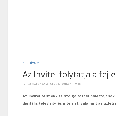
ARCHÍVUM
Az Invitel folytatja a fej
Farkas Attila
/
2012. július 6., péntek - 10:58
Az Invitel termék- és szolgáltatási palettájának
digitális televízió- és internet, valamint az üzle