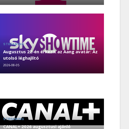
STREAMING
Augusztus 22-én érkezik az Aang avatár: Az
utolsó léghajlító
2026-08-05
STREAMING
CANAL+ 2026 augusztusi ajánló