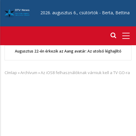
Ugrás
a
2026. augusztus 6., csütörtök -
Berta, Bettina
tartalomra
Fő
navigáció
Augusztus 22-én érkezik az Aang avatár: Az utolsó léghajlító
Címlap
»
Archívum
»
Az iOS8 felhasználóknak várniuk kell a TV GO-ra
Morzsa