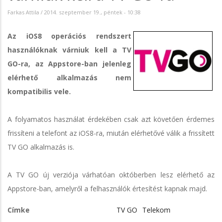
Farkas Attila
/
2014. szeptember 19., péntek - 10:38
Az iOS8 operációs rendszert
használóknak várniuk kell a TV
GO-ra, az Appstore-ban jelenleg
elérhető alkalmazás nem
kompatibilis vele.
A folyamatos használat érdekében csak azt követően érdemes
frissíteni a telefont az iOS8-ra, miután elérhetővé válik a frissített
TV GO alkalmazás is.
A TV GO új verziója várhatóan októberben lesz elérhető az
Appstore-ban, amelyről a felhasználók értesítést kapnak majd.
Címke
TV GO
Telekom