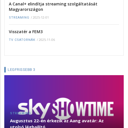
A Canal+ elindítja streaming szolgáltatását
Magyarországon
/
2025-12-01
STREAMING
Visszatér a FEM3
/
2025-11-06
TV CSATORNÁK
LEGFRISSEBB 3
STREAMING
Augusztus 22-én érkezik az Aang avatár: Az
utolsó léghajlító