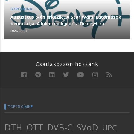
STREAMING
Augusztus 5-én érkezik „A Star Wars: Látomások
bemutatja: A kilencedik jedi” a Disney+-ra
2026-08-03
Csatlakozzon hozzánk
TOP15 CÍMKE
DTH
OTT
DVB-C
SVoD
UPC