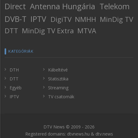
Direct
Antenna Hungária
Telekom
DVB-T
IPTV
DigiTV
NMHH
MinDig TV
DTT
MinDig TV Extra
MTVA
KATEGÓRIÁK
DTH
Kábeltévé
DTT
Statisztika
Egyéb
Streaming
IPTV
TV csatornák
DTV News © 2009 - 2026
Registered domains: dtvnews.hu & dtv.news