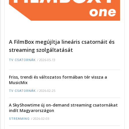
A FilmBox megújítja lineáris csatornáit és
streaming szolgáltatását
/
2026-05-13
TV CSATORNÁK
Friss, trendi és változatos formában tér vissza a
MusicMix
/
2026-02-25
TV CSATORNÁK
A SkyShowtime új on-demand streaming csatornákat
indít Magyarországon
/
2026-02-03
STREAMING