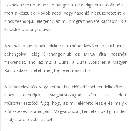
akiknek az m1 már be van hangolva, de eddig nem tudták nézni,
mert a készülék "kódolt adás" vagy hasonló hibaüzenetet írt ki,
nincs teendőjük, elegendő az m1 programhelyére kapcsolniuk a
készülék távirányítójával.
Azoknak a nézőknek, akiknek a műholdvevőjén az m1 nincs
behangolva, elég újrahangolniuk az MTVA által használt
frekvenciát, ahol az m2, a Duna, a Duna World és a Magyar
Rádió adásai mellett meg fog jelenni az m1 is.
A kábeltelevíziós vagy műholdas előfizetéssel rendelkezőknek
nincs teendőjük, Magyarországon kívül az adott
műsorterjesztőtől függ, hogy az m1 elérhető lesz-e és melyik
előfizetéses csomagban, Magyarország területén pedig minden
szolgáltató továbbítja azt.