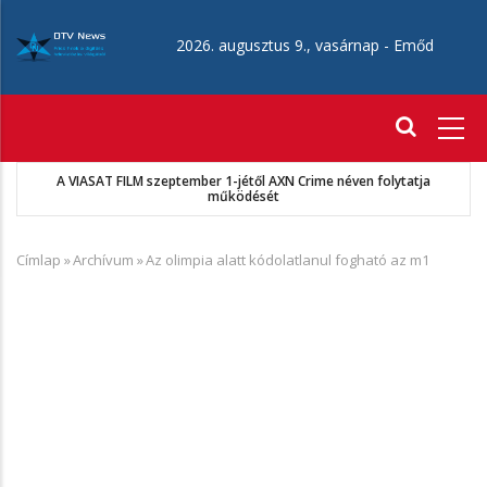
Ugrás
a
2026. augusztus 9., vasárnap -
Emőd
tartalomra
Fő
navigáció
A VIASAT FILM szeptember 1-jétől AXN Crime néven folytatja
működését
Címlap
»
Archívum
»
Az olimpia alatt kódolatlanul fogható az m1
Morzsa