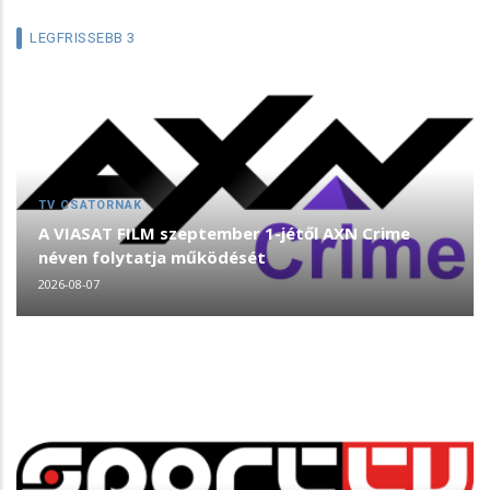
LEGFRISSEBB 3
TV CSATORNÁK
A VIASAT FILM szeptember 1-jétől AXN Crime
néven folytatja működését
2026-08-07