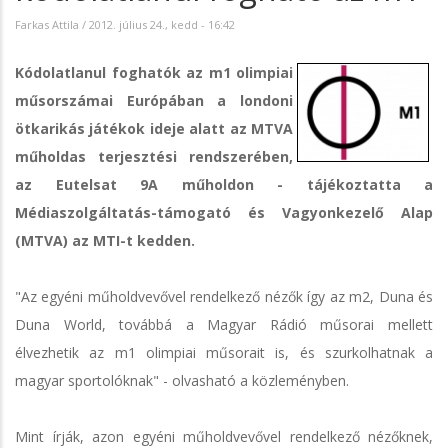
Farkas Attila
/
2012. július 24., kedd - 16:42
Kódolatlanul foghatók az m1 olimpiai
műsorszámai Európában a londoni
ötkarikás játékok ideje alatt az MTVA
műholdas terjesztési rendszerében,
az Eutelsat 9A műholdon - tájékoztatta a
Médiaszolgáltatás-támogató és Vagyonkezelő Alap
(MTVA) az MTI-t kedden.
"Az egyéni műholdvevővel rendelkező nézők így az m2, Duna és
Duna World, továbbá a Magyar Rádió műsorai mellett
élvezhetik az m1 olimpiai műsorait is, és szurkolhatnak a
magyar sportolóknak" - olvasható a közleményben.
Mint írják, azon egyéni műholdvevővel rendelkező nézőknek,