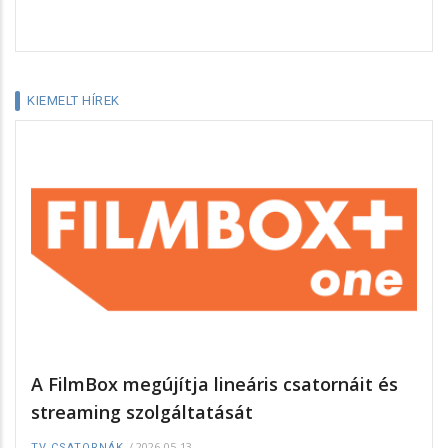
KIEMELT HÍREK
A FilmBox megújítja lineáris csatornáit és
streaming szolgáltatását
/
2026-05-13
TV CSATORNÁK