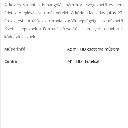
A közlés szerint a behangolás bármikor elvégezhető és nem
érinti a meglévő csatornák vételét. A kódolatlan adás július 27-
én az esti óráktól az olimpia záróünnepségéig lesz nézhető.
Kivételt képeznek a Forma-1 közvetítései, amelyek továbbra is
kódoltak lesznek.
Műsorinfó
Az m1 HD csatorna műsora
Címke
M1
HD
Eutelsat