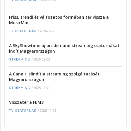
Friss, trendi és változatos formában tér vissza a
MusicMix
/
2026-02-25
TV CSATORNÁK
A SkyShowtime új on-demand streaming csatornákat
indít Magyarországon
/
2026-02-03
STREAMING
A Canal+ elindítja streaming szolgáltatását
Magyarországon
/
2025-12-01
STREAMING
Visszatér a FEM3
/
2025-11-06
TV CSATORNÁK