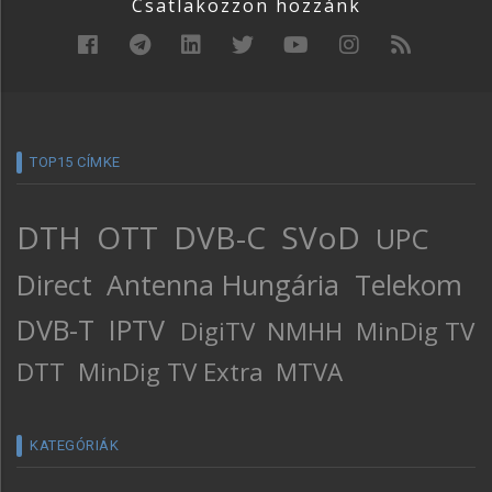
Csatlakozzon hozzánk
TOP15 CÍMKE
DTH
OTT
DVB-C
SVoD
UPC
Direct
Antenna Hungária
Telekom
DVB-T
IPTV
DigiTV
NMHH
MinDig TV
DTT
MinDig TV Extra
MTVA
KATEGÓRIÁK