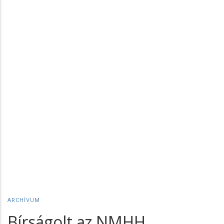
ARCHÍVUM
Bírságolt az NMHH