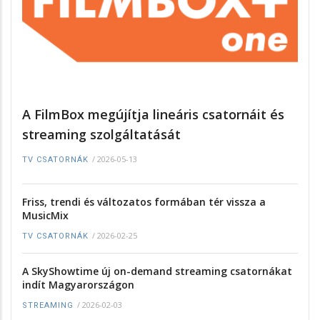
A FilmBox megújítja lineáris csatornáit és
streaming szolgáltatását
/
2026-05-13
TV CSATORNÁK
Friss, trendi és változatos formában tér vissza a
MusicMix
/
2026-02-25
TV CSATORNÁK
A SkyShowtime új on-demand streaming csatornákat
indít Magyarországon
/
2026-02-03
STREAMING