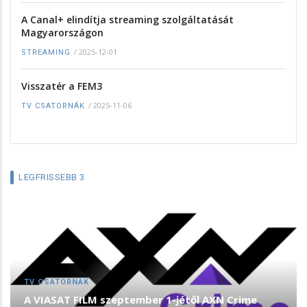
A Canal+ elindítja streaming szolgáltatását
Magyarországon
/
2025-12-01
STREAMING
Visszatér a FEM3
/
2025-11-06
TV CSATORNÁK
LEGFRISSEBB 3
TV CSATORNÁK
A VIASAT FILM szeptember 1-jétől AXN Crime