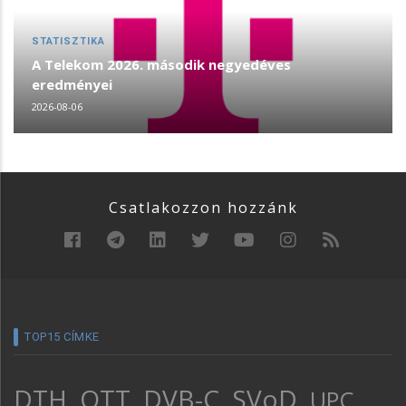
STATISZTIKA
A Telekom 2026. második negyedéves
eredményei
2026-08-06
Csatlakozzon hozzánk
TOP15 CÍMKE
DTH
OTT
DVB-C
SVoD
UPC