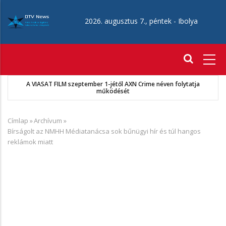
Ugrás
a
2026. augusztus 7., péntek -
Ibolya
tartalomra
Fő
navigáció
A VIASAT FILM szeptember 1-jétől AXN Crime néven folytatja
működését
Címlap
»
Archívum
»
Morzsa
Bírságolt az NMHH Médiatanácsa sok bűnügyi hír és túl hangos
reklámok miatt