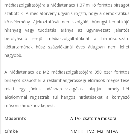
médiaszolgáltatójára a Médiatanács 1,37 millió forintos bírságot
szabott ki. A médiatörvény ugyanis rögzíti, hogy a demokratikus
közvélemény tájékoztatását nem szolgáló, bűnügyi tematikájú
híranyag vagy tudósítás aránya az úgynevezett jelentős
befolyásoló erejű médiaszolgáltatóknál a hírműsorszám
időtartamának húsz százalékánál éves átlagban nem lehet
nagyobb.
A Médiatanács az M2 médiaszolgáltatójára 350 ezer forintos
bírságot szabott ki a reklámhangerősségi előírások megsértése
miatt egy júniusi adásnap vizsgálata alapján, amely hét
alkalommal regisztrált túl hangos hirdetéseket a környező
műsorszámokhoz képest.
Műsorinfó
A TV2 csatorna műsora
Címke
NMHH
TV2
M2
MTVA