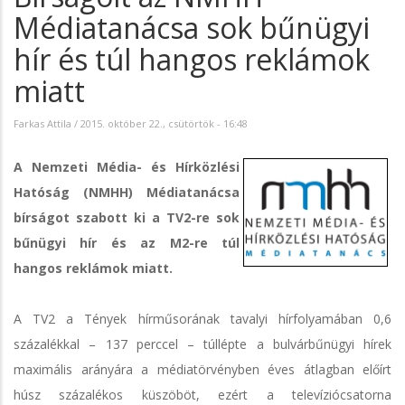
Médiatanácsa sok bűnügyi
hír és túl hangos reklámok
miatt
Farkas Attila
/
2015. október 22., csütörtök - 16:48
A Nemzeti Média- és Hírközlési
Hatóság (NMHH) Médiatanácsa
bírságot szabott ki a TV2-re sok
bűnügyi hír és az M2-re túl
hangos reklámok miatt.
A TV2 a Tények hírműsorának tavalyi hírfolyamában 0,6
százalékkal – 137 perccel – túllépte a bulvárbűnügyi hírek
maximális arányára a médiatörvényben éves átlagban előírt
húsz százalékos küszöböt, ezért a televíziócsatorna