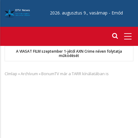
Ugrás
a
2026. augusztus 9., vasárnap -
Emőd
tartalomra
Fő
navigáció
A VIASAT FILM szeptember 1-jétől AXN Crime néven folytatja
működését
Címlap
»
Archívum
»
BonumTV már a TARR kínálatában is
Morzsa