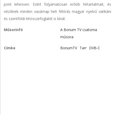
pont lehessen. Ezért folyamatosan erősíti hírtartalmait, és
nézőinek minden vasárnap heti félórás magyar nyelvű vatikáni
és szentföldi hírösszefoglalót is kínál.
Műsorinfó
A Bonum TV csatorna
műsora
Címke
BonumTV
Tarr
DVB-C