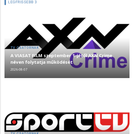
LEGFRISSEBB 3
TV CSATORNÁK
A VIASAT FILM szeptember 1-jétől AXN Crime
néven folytatja működését
2026-08-07
TV CSATORNÁK