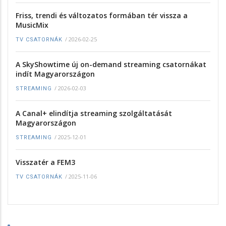
Friss, trendi és változatos formában tér vissza a
MusicMix
/
2026-02-25
TV CSATORNÁK
A SkyShowtime új on-demand streaming csatornákat
indít Magyarországon
/
2026-02-03
STREAMING
A Canal+ elindítja streaming szolgáltatását
Magyarországon
/
2025-12-01
STREAMING
Visszatér a FEM3
/
2025-11-06
TV CSATORNÁK