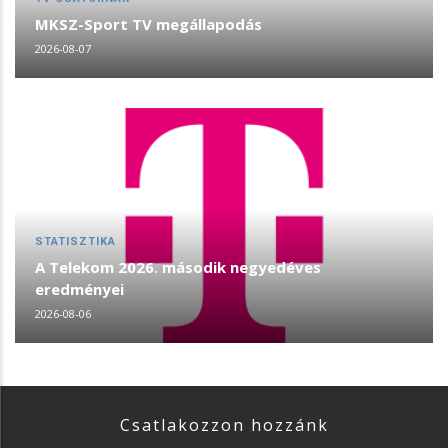
MKSZ-Sport TV megállapodás
2026-08-07
STATISZTIKA
A Telekom 2026. második negyedéves
eredményei
2026-08-06
Csatlakozzon hozzánk