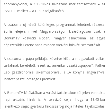
adományvonal, a 13 690-es hívószám már tárcsázható – az
INVITEL mellett – a UPC szolgáltatótól.
A csatorna új nézői különleges programnak lehetnek részesei
április elején, mivel Magyarországon kizárólagosan csak a
BonumTV közvetíti élőben, magyar szinkronnal az egyre
népszerűbb Ferenc pápa minden vatikáni húsvéti szertartását.
A csatorna a pápa példáját követve kilép a megszokott vallási
tartalmak keretéből, ezért az amerikai „szakácspappal”, Father
Leo gasztronómiai sikerműsorával, a „A konyha angyalá”-val
indított ősszel országos premiert.
A BonumTV kínálatában a vallási tartalmakon túl jelen vannak a
napi aktuális hírek is. A televízió célja, hogy a 18:45-kor
jelentkező saját gyártású hírösszefoglalója hiteles tájékozódási