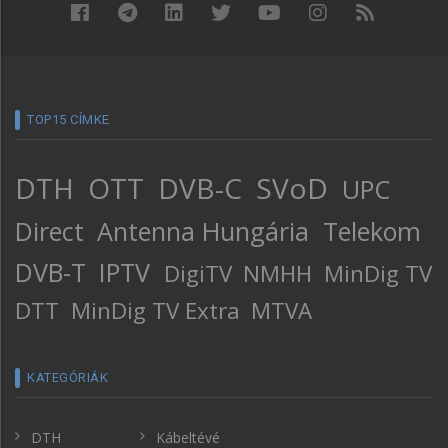
TOP15 CÍMKE
DTH
OTT
DVB-C
SVoD
UPC
Direct
Antenna Hungária
Telekom
DVB-T
IPTV
DigiTV
NMHH
MinDig TV
DTT
MinDig TV Extra
MTVA
KATEGÓRIÁK
DTH
Kábeltévé