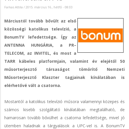
Farkas Attila
/
2015. március 16., hétfő - 08:03
Márciustól tovább bővült az első
közösségi katolikus televízió, a
BonumTV lefedettsége. Így az
ANTENNA HUNGÁRIA, a PR–
TELECOM, az INVITEL, és most a
TARR kábeles platformjain, valamint év elejétől 50
műsorterjesztő társaságot tömörítő Nemzeti
Műsorterjesztő Klaszter tagjainak kínálatában is
elérhetővé vált a csatorna.
Mostantól a katolikus televízió műsora valamennyi közepes és
számos kisebb szolgáltató kínálatában megtalálható, de
hamarosan tovább bővülhet a csatorna lefedettsége, mivel jó
ütemben haladnak a tárgyalások a UPC-vel is. A BonumTV