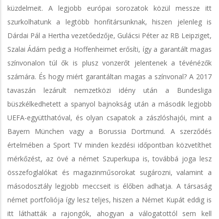
küzdelmeit. A legjobb európai sorozatok közül messze itt
szurkolhatunk a legtöbb honfitársunknak, hiszen jelenleg is
Dárdai Pál a Hertha vezetőedzője, Gulácsi Péter az RB Leipziget,
Szalai Ádám pedig a Hoffenheimet erősíti, így a garantált magas
színvonalon túl ők is plusz vonzerőt jelentenek a tévénézők
számára. És hogy miért garantáltan magas a színvonal? A 2017
tavaszán lezárult nemzetközi idény után a Bundesliga
büszkélkedhetett a spanyol bajnokság után a második legjobb
UEFA-együtthatóval, és olyan csapatok a zászlóshajói, mint a
Bayern München vagy a Borussia Dortmund. A szerződés
értelmében a Sport TV minden kezdési időpontban közvetíthet
mérkőzést, az övé a német Szuperkupa is, továbbá joga lesz
összefoglalókat és magazinműsorokat sugározni, valamint a
másodosztály legjobb meccseit is élőben adhatja. A társaság
német portfoliója így lesz teljes, hiszen a Német Kupát eddig is
itt láthatták a rajongók, ahogyan a válogatottól sem kell