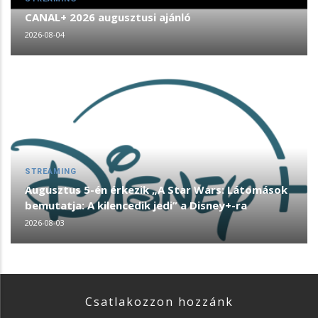
CANAL+ 2026 augusztusi ajánló
2026-08-04
STREAMING
Augusztus 5-én érkezik „A Star Wars: Látomások
bemutatja: A kilencedik jedi” a Disney+-ra
2026-08-03
Csatlakozzon hozzánk