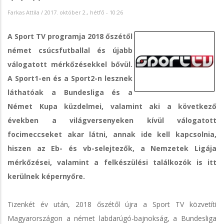
Farkas Attila
/
2017. október 2., hétfő - 10:26
A Sport TV programja 2018 őszétől
német csúcsfutballal és újabb
válogatott mérkőzésekkel bővül.
A Sport1-en és a Sport2-n lesznek
láthatóak a Bundesliga és a
Német Kupa küzdelmei, valamint aki a következő
években a világversenyeken kívül válogatott
focimeccseket akar látni, annak ide kell kapcsolnia,
hiszen az Eb- és vb-selejtezők, a Nemzetek Ligája
mérkőzései, valamint a felkészülési találkozók is itt
kerülnek képernyőre.
Tizenkét év után, 2018 őszétől újra a Sport TV közvetíti
Magyarországon a német labdarúgó-bajnokság, a Bundesliga