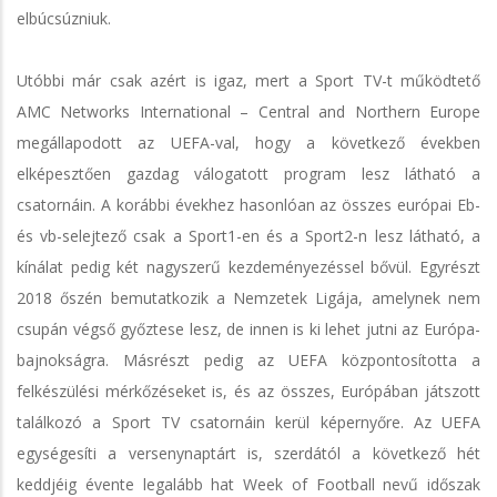
elbúcsúzniuk.
Utóbbi már csak azért is igaz, mert a Sport TV-t működtető
AMC Networks International – Central and Northern Europe
megállapodott az UEFA-val, hogy a következő években
elképesztően gazdag válogatott program lesz látható a
csatornáin. A korábbi évekhez hasonlóan az összes európai Eb-
és vb-selejtező csak a Sport1-en és a Sport2-n lesz látható, a
kínálat pedig két nagyszerű kezdeményezéssel bővül. Egyrészt
2018 őszén bemutatkozik a Nemzetek Ligája, amelynek nem
csupán végső győztese lesz, de innen is ki lehet jutni az Európa-
bajnokságra. Másrészt pedig az UEFA központosította a
felkészülési mérkőzéseket is, és az összes, Európában játszott
találkozó a Sport TV csatornáin kerül képernyőre. Az UEFA
egységesíti a versenynaptárt is, szerdától a következő hét
keddjéig évente legalább hat Week of Football nevű időszak