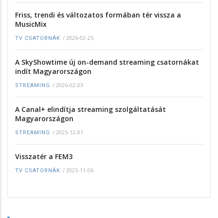
Friss, trendi és változatos formában tér vissza a
MusicMix
/
2026-02-25
TV CSATORNÁK
A SkyShowtime új on-demand streaming csatornákat
indít Magyarországon
/
2026-02-03
STREAMING
A Canal+ elindítja streaming szolgáltatását
Magyarországon
/
2025-12-01
STREAMING
Visszatér a FEM3
/
2025-11-06
TV CSATORNÁK