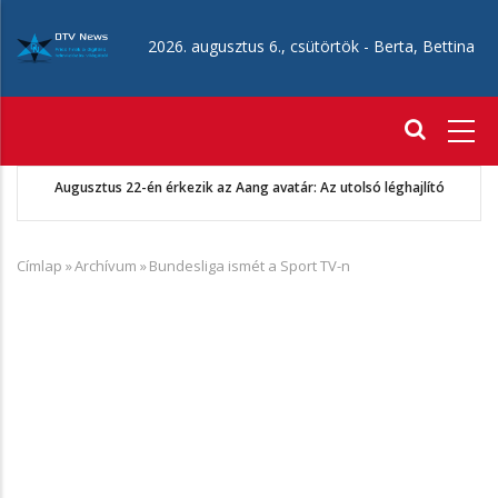
Ugrás
a
2026. augusztus 6., csütörtök -
Berta, Bettina
tartalomra
Fő
navigáció
Augusztus 22-én érkezik az Aang avatár: Az utolsó léghajlító
Címlap
»
Archívum
»
Bundesliga ismét a Sport TV-n
Morzsa