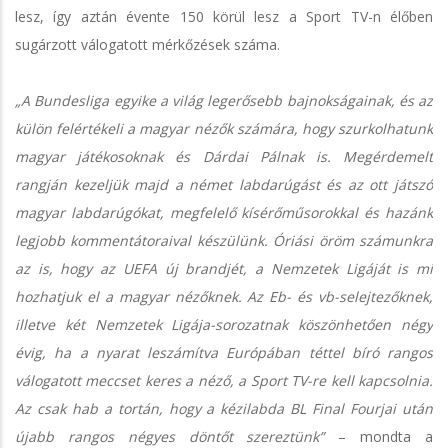
lesz, így aztán évente 150 körül lesz a Sport TV-n élőben
sugárzott válogatott mérkőzések száma.
„A Bundesliga egyike a világ legerősebb bajnokságainak, és az
külön felértékeli a magyar nézők számára, hogy szurkolhatunk
magyar játékosoknak és Dárdai Pálnak is. Megérdemelt
rangján kezeljük majd a német labdarúgást és az ott játszó
magyar labdarúgókat, megfelelő kísérőműsorokkal és hazánk
legjobb kommentátoraival készülünk. Óriási öröm számunkra
az is, hogy az UEFA új brandjét, a Nemzetek Ligáját is mi
hozhatjuk el a magyar nézőknek. Az Eb- és vb-selejtezőknek,
illetve két Nemzetek Ligája-sorozatnak köszönhetően négy
évig, ha a nyarat leszámítva Európában téttel bíró rangos
válogatott meccset keres a néző, a Sport TV-re kell kapcsolnia.
Az csak hab a tortán, hogy a kézilabda BL Final Fourjai után
újabb rangos négyes döntőt szereztünk”
– mondta a