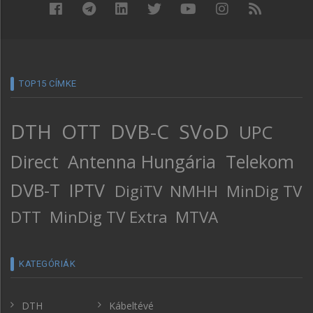
TOP15 CÍMKE
DTH
OTT
DVB-C
SVoD
UPC
Direct
Antenna Hungária
Telekom
DVB-T
IPTV
DigiTV
NMHH
MinDig TV
DTT
MinDig TV Extra
MTVA
KATEGÓRIÁK
DTH
Kábeltévé