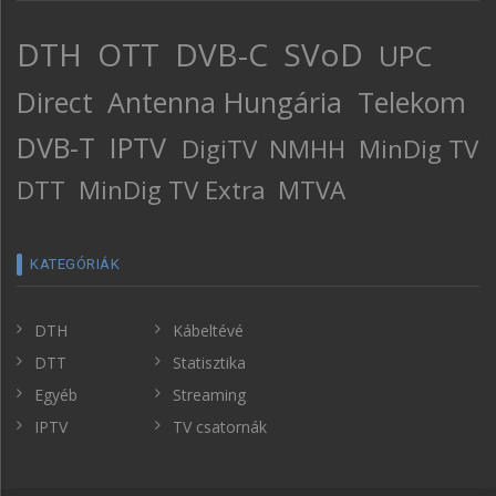
DTH
OTT
DVB-C
SVoD
UPC
Direct
Antenna Hungária
Telekom
DVB-T
IPTV
DigiTV
NMHH
MinDig TV
DTT
MinDig TV Extra
MTVA
KATEGÓRIÁK
DTH
Kábeltévé
DTT
Statisztika
Egyéb
Streaming
IPTV
TV csatornák