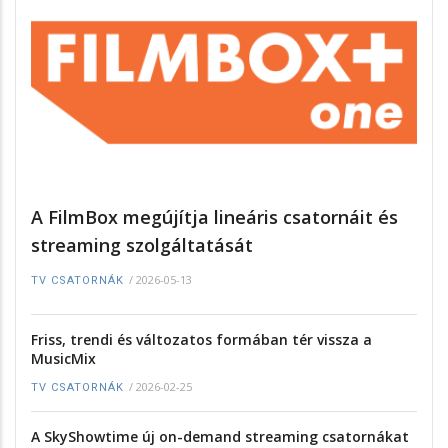
A FilmBox megújítja lineáris csatornáit és
streaming szolgáltatását
/
2026-05-13
TV CSATORNÁK
Friss, trendi és változatos formában tér vissza a
MusicMix
/
2026-02-25
TV CSATORNÁK
A SkyShowtime új on-demand streaming csatornákat