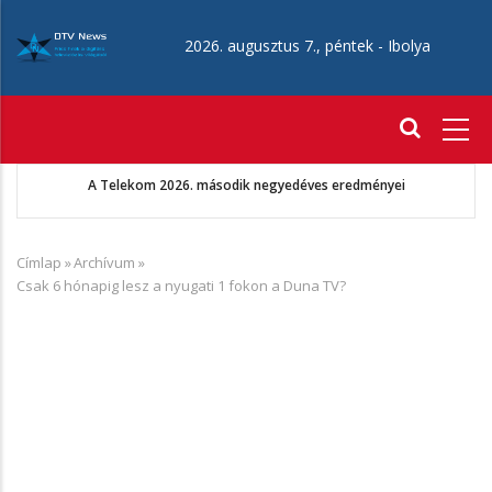
Ugrás
a
2026. augusztus 7., péntek -
Ibolya
tartalomra
Fő
navigáció
A Telekom 2026. második negyedéves eredményei
Címlap
»
Archívum
»
Morzsa
Csak 6 hónapig lesz a nyugati 1 fokon a Duna TV?