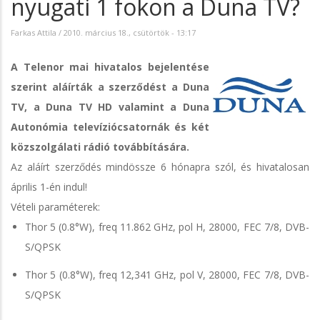
nyugati 1 fokon a Duna TV?
Farkas Attila
/
2010. március 18., csütörtök - 13:17
A Telenor mai hivatalos bejelentése
szerint aláírták a szerződést a Duna
TV, a Duna TV HD valamint a Duna
Autonómia televíziócsatornák és két
közszolgálati rádió továbbítására.
Az aláírt szerződés mindössze 6 hónapra szól, és hivatalosan
április 1-én indul!
Vételi paraméterek:
Thor 5 (0.8°W), freq 11.862 GHz, pol H, 28000, FEC 7/8, DVB-
S/QPSK
Thor 5 (0.8°W), freq 12,341 GHz, pol V, 28000, FEC 7/8, DVB-
S/QPSK